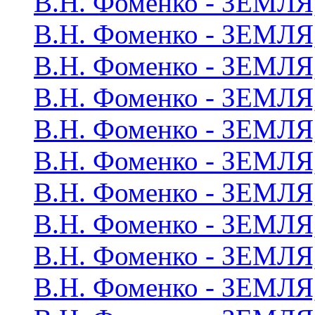
В.Н. Фоменко - ЗЕМ
В.Н. Фоменко - ЗЕМ
В.Н. Фоменко - ЗЕМ
В.Н. Фоменко - ЗЕМ
В.Н. Фоменко - ЗЕМ
В.Н. Фоменко - ЗЕМ
В.Н. Фоменко - ЗЕМ
В.Н. Фоменко - ЗЕМ
В.Н. Фоменко - ЗЕМ
В.Н. Фоменко - ЗЕМ