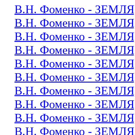
В.Н. Фоменко - ЗЕМ
В.Н. Фоменко - ЗЕМ
В.Н. Фоменко - ЗЕМ
В.Н. Фоменко - ЗЕМ
В.Н. Фоменко - ЗЕМ
В.Н. Фоменко - ЗЕМ
В.Н. Фоменко - ЗЕМ
В.Н. Фоменко - ЗЕМ
В.Н. Фоменко - ЗЕМ
В.Н. Фоменко - ЗЕМ