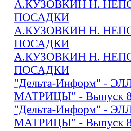
А.КУЗОВКИН Н. НЕ
ПОСАДКИ
А.КУЗОВКИН Н. НЕ
ПОСАДКИ
А.КУЗОВКИН Н. НЕ
ПОСАДКИ
"Дельта-Информ" - Э
МАТРИЦЫ" - Выпуск 
"Дельта-Информ" - Э
МАТРИЦЫ" - Выпуск 