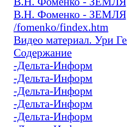
В.Н. Фоменко - ЗЕМ
В.Н. Фоменко - ЗЕМ
/fomenko/findex.htm
Видео материал. Ури Г
Содержание
-Дельта-Информ
-Дельта-Информ
-Дельта-Информ
-Дельта-Информ
-Дельта-Информ