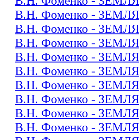
В.Н. Фоменко - ЗЕМ
В.Н. Фоменко - ЗЕМ
В.Н. Фоменко - ЗЕМ
В.Н. Фоменко - ЗЕМ
В.Н. Фоменко - ЗЕМ
В.Н. Фоменко - ЗЕМ
В.Н. Фоменко - ЗЕМ
В.Н. Фоменко - ЗЕМ
В.Н. Фоменко - ЗЕМ
В.Н. Фоменко - ЗЕМ