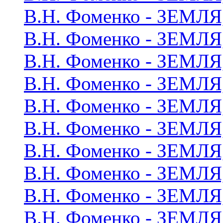
В.Н. Фоменко - ЗЕМ
В.Н. Фоменко - ЗЕМ
В.Н. Фоменко - ЗЕМ
В.Н. Фоменко - ЗЕМ
В.Н. Фоменко - ЗЕМ
В.Н. Фоменко - ЗЕМ
В.Н. Фоменко - ЗЕМ
В.Н. Фоменко - ЗЕМ
В.Н. Фоменко - ЗЕМ
В.Н. Фоменко - ЗЕМ