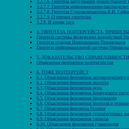
3.2.7.6. Гипотеза запугивания демонстрацией 
3.2.7.7. Гипотеза информационно-распредел
3.2.7.8. Гипотеза Суперкомпьютера В.И. Сафо
3.2.7.9. О прочих гипотезах
3.2.8. И кроме того
4. ГИПОТЕЗА ПОЛТЕРГЕЙСТА, ПРИШЕ
Гипотеза системы физических воздействий П
Гипотеза отходов Цивилизации Пришельцев
Гипотеза информационной системы Пришель
5. ДОКАЗАТЕЛЬСТВО СПРАВЕДЛИВОСТ
Объяснения феноменов полтергейстов
6. ТОЖЕ ПОЛТЕРГЕЙСТ
6.1. Объяснения феноменов автоматического 
6.2. Объяснения феноменов аппорта
6.3. Объяснения феноменов ауры
6.4. Объяснения феноменов Бермудского треу
6.5. Объяснения феноменов биолокации
6.6. Объяснения феноменов биополя и телеки
6.7. Объяснения феномена Геллера
6.8. Объяснения феноменов геопатогенных зо
6.9. Объяснения феноменов гипноза
6.10. Объяснения феноменов гуманоидов