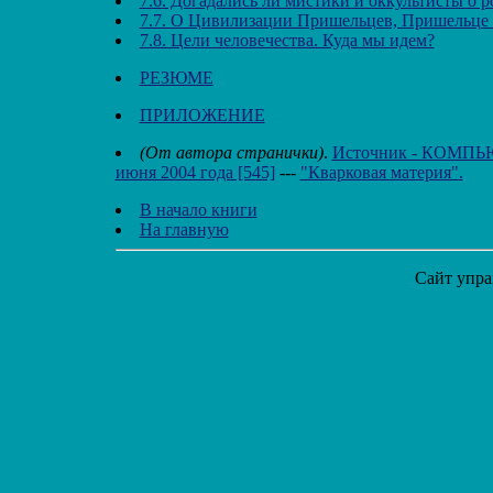
7.6. Догадались ли мистики и оккультисты о 
7.7. О Цивилизации Пришельцев, Пришельце 
7.8. Цели человечества. Куда мы идем?
РЕЗЮМЕ
ПРИЛОЖЕНИЕ
(От автора странички)
.
Источник - КОМП
июня 2004 года [545]
---
"Кварковая материя".
В начало книги
На главную
Сайт упра