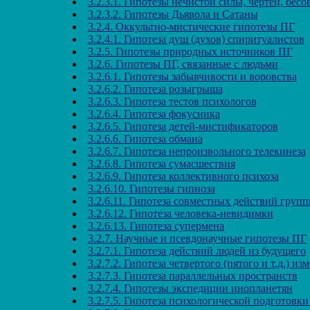
3.2.3.1. Гипотезы нечистой силы, чертей, бесо
3.2.3.2. Гипотезы Дьявола и Сатаны
3.2.4. Оккультно-мистические гипотезы ПГ
3.2.4.1. Гипотеза душ (духов) спиритуалистов
3.2.5. Гипотезы природных источников ПГ
3.2.6. Гипотезы ПГ, связанные с людьми
3.2.6.1. Гипотезы забывчивости и воровства
3.2.6.2. Гипотеза розыгрыша
3.2.6.3. Гипотеза тестов психологов
3.2.6.4. Гипотеза фокусника
3.2.6.5. Гипотеза детей-мистификаторов
3.2.6.6. Гипотеза обмана
3.2.6.7. Гипотеза непроизвольного телекинеза
3.2.6.8. Гипотеза сумасшествия
3.2.6.9. Гипотеза коллективного психоза
3.2.6.10. Гипотезы гипноза
3.2.6.11. Гипотеза совместных действий груп
3.2.6.12. Гипотеза человека-невидимки
3.2.6.13. Гипотеза супермена
3.2.7. Научные и псевдонаучные гипотезы ПГ
3.2.7.1. Гипотеза действий людей из будущего
3.2.7.2. Гипотеза четвертого (пятого и т.д.) из
3.2.7.3. Гипотеза параллельных пространств
3.2.7.4. Гипотезы экспедиции инопланетян
3.2.7.5. Гипотеза психологической подготовк