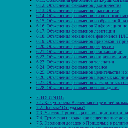
6.11. Объяснения феноменов движущихся кам
6.12. Объяснения феноменов двойничества
6.13. Объяснения феноменов диагностики
6.14. Объяснения феноменов жизни после сме
6.15. Объяснения феноменов изображений на 
6.16. Объяснения феноменов Информационно
6.17. Объяснения феноменов левитации
6.18. Объяснения механизмов феноменов НЛ
6.19. Объяснения феноменов призраков и при
6.20. Объяснения феноменов регрессии
6.21. Объяснения феноменов реинкарнации
6.22. Объяснения феноменов спиритизма и м
6.23. Объяснения феноменов телепатии
6.24. Объяснения феноменов транса
6.25. Объяснения феноменов целительства и 
6.26. Объяснения феноменов шаровых молни
6.27. Объяснения феноменов электронных го
6.28. Объяснения феноменов ясновидения
7. НУ И ЧТО?
7.1. Как устроена Вселенная и где в ней воз
7.2. Чьи мы? Откуда мы?
7.3. Участие Пришельца в эволюции жизни на
7.4. Ертомская находка как вещественное док
7.5. Эволюция догадок о Пришельце в религи