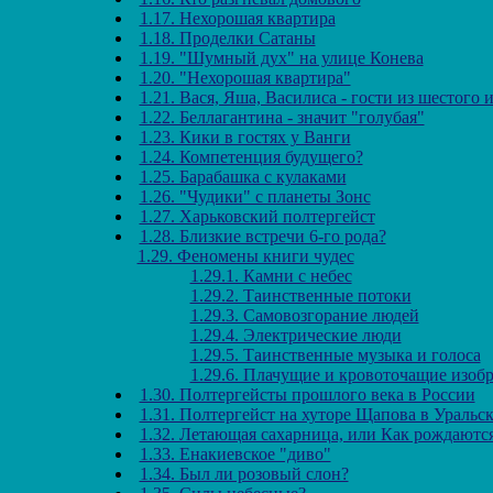
1.17. Нехорошая квартира
1.18. Проделки Сатаны
1.19. "Шумный дух" на улице Конева
1.20. "Нехорошая квартира"
1.21. Вася, Яша, Василиса - гости из шестого 
1.22. Беллагантина - значит "голубая"
1.23. Кики в гостях у Ванги
1.24. Компетенция будущего?
1.25. Барабашка с кулаками
1.26. "Чудики" с планеты Зонс
1.27. Харьковский полтергейст
1.28. Близкие встречи 6-го рода?
1.29. Феномены книги чудес
1.29.1. Камни с небес
1.29.2. Таинственные потоки
1.29.3. Самовозгорание людей
1.29.4. Электрические люди
1.29.5. Таинственные музыка и голоса
1.29.6. Плачущие и кровоточащие изоб
1.30. Полтергейсты прошлого века в России
1.31. Полтергейст на хуторе Щапова в Уральс
1.32. Летающая сахарница, или Как рождаютс
1.33. Енакиевское "диво"
1.34. Был ли розовый слон?