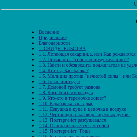
U
Введение
Предисловие
Благодарности
1. СВИДЕТЕЛЬСТВА
1.1. Летающая сахарница, или Как рождаются
1.2. Пожар по... "собственному желанию"?
1.3. Найти и обезвредить поджигателя не уд
1.4. Кто ты, Барабашка?
1.5. Милиция против "нечистой силы", или К
1.6. Голос ниоткуда
1.7. Домовой требует развода
1.8. Кого боится волкодав
1.9. Кто-кто в теремочке живет?
1.10. Барабашка в казарме
1.11. Девушка в купе и цепочка в воздухе
1.12. Чертовщина: заговор "шумных духов"
1.13. Полтергейст разбушевался
1.14. Огонь появляется сам собой
1.15. Полтергейст "Гоша"
1.16. Кто разгневал домового