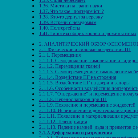
1.35. Силы небесные?
1.36. Мистика на грани науки
1.37. Что такое "полтергейст"?
1.38. Кто-то дернул за веревку
1.39. Встречи с неведомым
1.40. Полтергейсты
1.41. Гипотеза общих корней и дюжины иных
2. АНАЛИТИЧЕСКИЙ ОБЗОР ФЕНОМЕНО
2.1. Физические и силовые воздействия ПГ
2.1.1. Перемещения
2.1.1.1. Самодвижение, самолетание и гидиро
2.1.1.2. Перемещения тканей
2.1.1.3. Самоперемещение и самопадение меб
2.1.1.4. Воздействие ПГ на строения
2.1.1.5. Воздействие ПГ на двери и запоры
2.1.1.6. Особенности воздействия полтергейс
2.1.1.7. "Отверждение" и перемещение воздух
2.1.1.8. Перенос запахов при ПГ
2.1.1.9. Появление и перемещение жидкостей
2.1.1.10. Исчезновение и дематериализация п
2.1.1.11. Появление и материализация предме
2.1.1.12. Телепортация
2.1.1.13. Падение камней, льда и предметов с 
2.1.2. Деформации и разрушения