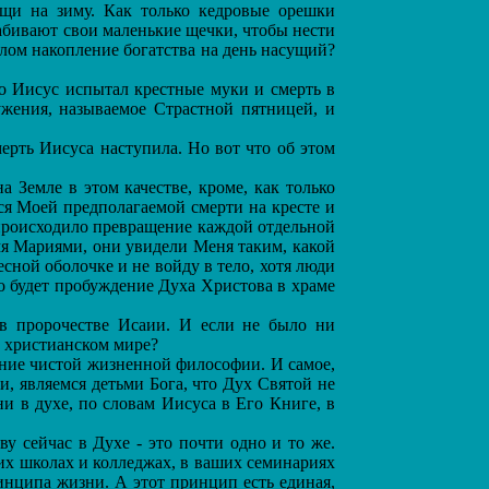
ищи на зиму. Как только кедровые орешки
набивают свои маленькие щечки, чтобы нести
злом накопление богатства на день насущий?
о Иисус испытал крестные муки и смерть в
лужения, называемое Страстной пятницей, и
ерть Иисуса наступила. Но вот что об этом
Земле в этом качестве, кроме, как только
ся Моей предполагаемой смерти на кресте и
м происходило превращение каждой отдельной
умя Мариями, они увидели Меня таким, какой
есной оболочке и не войду в тело, хотя люди
то будет пробуждение Духа Христова в храме
в пророчестве Исаии. И если не было ни
м христианском мире?
ание чистой жизненной философии. И самое,
и, являемся детьми Бога, что Дух Святой не
ни в духе, по словам Иисуса в Его Книге, в
 сейчас в Духе - это почти одно и то же.
ших школах и колледжах, в ваших семинариях
нципа жизни. А этот принцип есть единая,