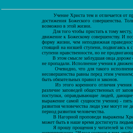
Учение Христа тем и отличается от п
достижения Божеского совершенства. Толь
возможно в этой жизни.
Для того чтобы пристать к тому месту, 
движение к Божескому совершенству. И поэ
форму жизни, чем неподвижная праведност
стоящий на низшей ступени, подвигаясь к с
ступени нравственности, но не продвигающ
В этом смысле заблудшая овца дороже от
не пропадали. Исполнение учения в движени
Очевидно, что для такого исполнения
несовершенства равны перед этим учением;
быть обязательных правил и законов.
Из этого коренного отличия учения 
различие заповедей общественных от запо
поступки, оправдывающие людей, дающие и
выражение самой сущности учения) - пять
развития человечества люди уже могут не д
период развития человечества.
В Нагорной проповеди выражены Христо
может быть в наше время достигнута людьми
Я прошу прощения у читателей за столь
интерпретации. "Идеал состоит в том, чтобы