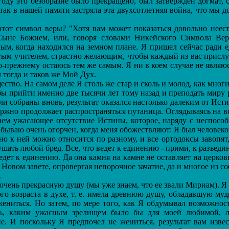
году это безобразие было прекращено, был затвержден догмат,
ак в нашей памяти застряла эта двухсотлетняя война, что мы до
т символ веры? "Хотя вам может показаться довольно неест
 Сыне Божием, или, говоря словами Никейского Символа Вер
вым, когда находился на земном плане. Я пришел сейчас ради 
тым учителем, страстно желающим, чтобы каждый из вас прислуш
прежнему остаюсь тем же самым. Я ни в коем случае не являюс
 тогда и таков же Мой Дух.
во. На самом деле Я столь же стар и сколь и молод, как многи
 прийти именно две тысячи лет тому назад и преподать миру 
ли собраны вновь, результат оказался настолько далеким от Ист
держно продолжает распространяться путаница. Оглядываясь на
ем ужасающее отсутствие Истины, которое, наряду с неспосо
бываю очень огорчен, когда меня обожествляют: Я был человеком
к ней можно относится по разному, и все ортодоксы завопят, ч
шать любой бред. Все, что ведет к единению - прими, к разъеди
дет к единению. Да она камня на камне не оставляет на церков
 Новом завете, опровергая непорочное зачатие, да и многое из с
.
ень прекрасную душу (мы уже знаем, что ее звали Мириам). Я о
ого возраста в духе, т. е. имела древнюю душу, обладавшую му
ениться. Но затем, по мере того, как Я обдумывал возможнос
ть, каким ужасным зрелищем было бы для моей любимой, л
е. И поскольку Я предпочел не жениться, результат вам изв