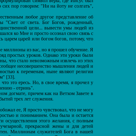
 сформулирован символ веры, где Иисус был
 сих пор говорим: "Ни на йоту не солгать",
ественным любое другое представление об
ы "Свет от света. Бог Богов, рожденный,
единственной цели... вывести умы людей из
ался ко Мне и просто осознал свою связь с
ь царем царей или богом богов, потому, что
е миллионы из вас, но я прошел обучение. Я
ряд простых уроков. Однако эти уроки были
ины, что стало невозможным извлечь из этих
 всеобщее несовершенство мышления людей и
бностью к переменам, ныне являют религии
" [33].
то это ересь. Но, в свое время, я прочел у
нению - отринь".
ном догмате, причем как на Ветхом Завете в
обытий трех лет служения.
божал ее, Я просто чувствовал, что не могу
дростью и пониманием. Она была и остается
ти осуществления этого желания, с полным
учезарной, прекрасной жены и для детей
естен. Миллионам служителей Бога в нашей