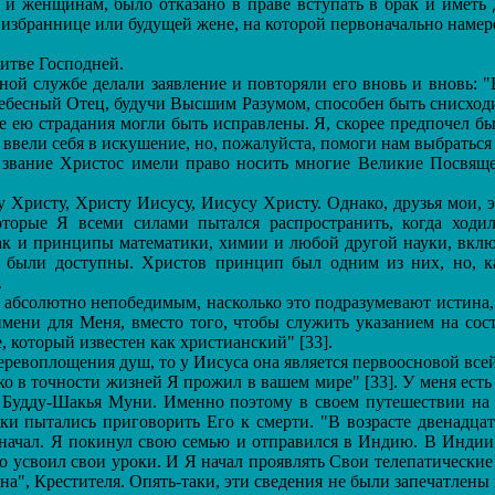
 и женщинам, было отказано в праве вступать в брак и иметь 
 избраннице или будущей жене, на которой первоначально намере
итве Господней.
 службе делали заявление и повторяли его вновь и вновь: "Не
Небесный Отец, будучи Высшим Разумом, способен быть снисход
е ею страдания могли быть исправлены. Я, скорее предпочел бы
ввели себя в искушение, но, пожалуйста, помоги нам выбраться от
звание Христос имели право носить многие Великие Посвящ
ристу, Христу Иисусу, Иисусу Христу. Однако, друзья мои, эт
оторые Я всеми силами пытался распространить, когда ход
как и принципы математики, химии и любой другой науки, вк
 были доступны. Христов принцип был одним из них, но, к
.
солютно непобедимым, насколько это подразумевают истина, си
мени для Меня, вместо того, чтобы служить указанием на сост
, который известен как христианский" [33].
еревоплощения душ, то у Иисуса она является первоосновой все
о в точности жизней Я прожил в вашем мире" [33]. У меня есть
 Будду-Шакья Муни. Именно поэтому в своем путешествии на 
ки пытались приговорить Его к смерти. "В возрасте двенадцат
 начал. Я покинул свою семью и отправился в Индию. В Индии
ошо усвоил свои уроки. И Я начал проявлять Свои телепатически
а", Крестителя. Опять-таки, эти сведения не были запечатлены 