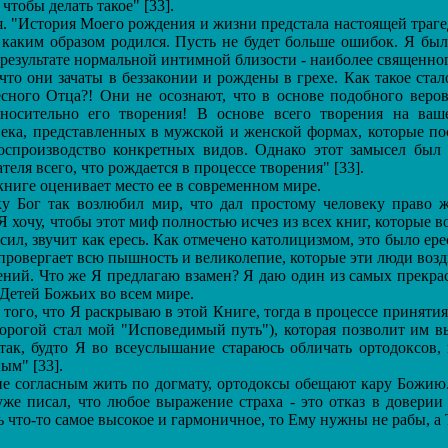
тобы делать такое" [33].
. "История Моего рождения и жизни предстала настоящей траге
 и каким образом родился. Пусть не будет больше ошибок. Я 
результате нормальной интимной близости - наиболее священного
что они зачаты в беззаконии и рождены в грехе. Как такое ст
сного Отца?! Они не осознают, что в основе подобного веро
носительно его творения! В основе всего творения на ва
века, представленных в мужской и женской формах, которые по
оспроизводство конкретных видов. Однако этот замысел был
еля всего, что рождается в процессе творения" [33].
иге оценивает место ее в современном мире.
 Бог так возлюбил мир, что дал простому человеку право ж
хочу, чтобы этот миф полностью исчез из всех книг, которые в
асил, звучит как ересь. Как отмечено католицизмом, это было ер
 опровергает всю пышность и великолепие, которые эти люди воз
чений. Что же Я предлагаю взамен? Я даю один из самых прекр
 Детей Божьих во всем мире.
того, что Я раскрываю в этой Книге, тогда в процессе приняти
дорогой стал мой "Исповедимый путь"), которая позволит им вы
 так, будто Я во всеуслышание стараюсь обличать ортодоксов
ым" [33].
 согласным жить по догмату, ортодоксы обещают кару Божию. 
 уже писал, что любое выражение страха - это отказ в довер
ть что-то самое высокое и гармоничное, то Ему нужны не рабы, а