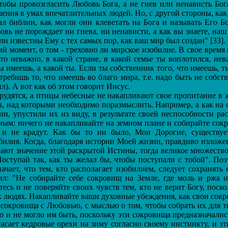
бы провозгласить Любовь Бога, а не гнев или ненависть Бог
ения в умах впечатлительных людей. Но, с другой стороны, как
сал библии, как могли они клеветать на Бога и называть Его 
вь не порождает ни гнева, ни ненависти, а как вы знаете, наш
и известны Ему с тех самых пор, как ваш мир был создан" [33].
момент, о том - греховно ли мирское изобилие. В свое время
что неважно, в какой стране, в какой семье ты воплотился, не
ы имеешь, а какой ты. Если ты собственник того, что имеешь, ты
ребишь то, что имеешь во благо мира, т.е. надо быть не собст
л). А вот как об этом говорит Иисус.
дятся, а птицы небесные не накапливают свое пропитание в жи
ы, над которыми необходимо поразмыслить. Например, а как на 
, упустили их из виду, в результате своей неспособности ра
ым: ничего не накапливайте на земном плане и собирайте сокр
 и не крадут. Как бы то ни было, Мои Дорогие, существуе
билия. Когда, благодаря истории Моей жизни, правдиво излож
ают значение этой раскрытой Истины, тогда великое множество
оступай так, как ты желал бы, чтобы поступали с тобой". По
ачает, что тем, кто располагает изобилием, следует сохранять е
ил: "Не собирайте себе сокровищ на Земле, где моль и ржа и
есь и не поверяйте своих чувств тем, кто не верит Богу, поск
х людях. Накапливайте ваши духовные убеждения, как свои сокро
окровища с Любовью, с мыслью о том, чтобы собрать их для те
но и не могло им быть, поскольку эти сокровища предназначали
пасает кедровые орехи на зиму согласно своему инстинкту, и эт