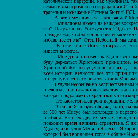
католической иерархии, как мужчинам, так
семью из-за огромного сострадания к Своей
трагедия и искажение Истины Бытия" [33].
А вот замечания к так называемой Мол
"Миллионы людей на каждой воскресной
зла". Потрясающее богохульство! Однако, 
прежде себя, чтобы эта ошибка и вызванны
избавь нас от зла". Отец Небесный, мы сами 
В этой книге Иисус утверждает, что 
известны всегда.
"Мне дали это имя как Единственному Х
буду держаться Христовых принципов, к
Христовой Жизни существовали всегда... 
всей истории вечности все эти принципы
отвергнут, и от него осталось лишь Мое имя
Будучи необычайно величественным и аб
прежнему принижено до значения только и
которая продолжает сохраняться в этом мире
Что касается идеи реинкарнации, т.е. п
"Сейчас Я не буду обсуждать то, скольк
за 500 лет Иисус был воплощен в первого
проблем. Во всех других местах, священни
подходит время начинать странствие. Я их
Удраку, и он учил Меня, а Я - его... Я хор
который был воплощен тогда в облике Иоанн