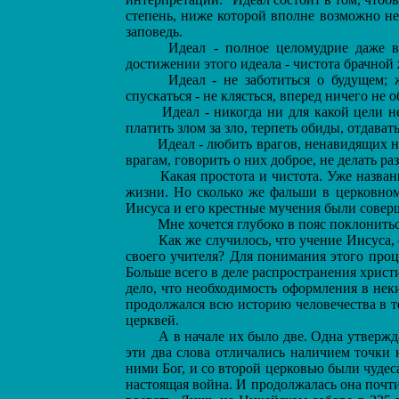
степень, ниже которой вполне возможно не 
заповедь.
Идеал - полное целомудрие даже в м
достижении этого идеала - чистота брачной 
Идеал - не заботиться о будущем; ж
спускаться - не клясться, вперед ничего не 
Идеал - никогда ни для какой цели не 
платить злом за зло, терпеть обиды, отдавать
Идеал - любить врагов, ненавидящих нас
врагам, говорить о них доброе, не делать р
Какая простота и чистота. Уже названи
жизни. Но сколько же фальши в церковном
Иисуса и его крестные мучения были совер
Мне хочется глубоко в пояс поклонитьс
Как же случилось, что учение Иисуса, 
своего учителя? Для понимания этого проц
Больше всего в деле распространения христи
дело, что необходимость оформления в нек
продолжался всю историю человечества в те
церквей.
А в начале их было две. Одна утвержд
эти два слова отличались наличием точки н
ними Бог, и со второй церковью были чудес
настоящая война. И продолжалась она почти