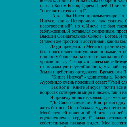
воевать. Лишь на Никейском соборе в 325 
назван Богом Богов, Царем Царей. Причем т
"поставить точки над i".
А как бы Иисус прокомментировал это
Иисусе, как о Непорочном, так сказать,
несотворенный", но я, Иисус, не был тако
заблуждения. Я оставался смиренным, прос
Высшей Созидательной Силой - Богом. Я по-
Я такой же простой и доступный, каким был
Люди превратили Меня в странное сущест
был подготовлен минувшими эпохами, чтобы
попросту брошены на ветер и, когда они бы
уроков пользу. Сегодня в вашем мире безу
их моральную неустойчивость, мы наблюда
Земли и действия ортодоксов. Временами Я 
"Книга Иисуса" - удивительна. Конечно 
Ауробиндо очень полезный совет: "Умей слу
Так вот в "Книге Иисуса" почти все ве
вопросах сотворения мира и людей, так и на
Я приведу лишь несколько фрагментов
"До Своего служения Я встретил одну оч
жить без нее. Она обладала чудом почтенн
Моей лучшей половиной. Я хотел на ней ж
оцепенением в сердце Я начал осознава
собственными глазами видеть Мое распяти