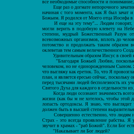
все необходимые способности и понимание, ч
Еще раз о догмате непорочного зачатия
начиная с того момента, как Я был зачат
Божьим. Я родился от Моего отца Иосифа в 
И еще на эту тему"... Людям говорят, 
могли верить в подобную клевету на Небе
степени, мудрый Божественный Разум от
всевозможных организмов, вплоть до чело
потомство и продолжать таким образом в
оклеветав тем самым величественного Создат
Удивительным образом Иисус в своей кн
"Благодаря Божьей Любви, поскольку
человеком, но не единорожденным Сыном. Я 
что выгляжу как еретик. То, что Я провозгл
план, и является ересью сейчас, поскольку
перед тысячами людей бесполезность их у
Святого Духа для каждого в отдельности из
Когда люди осознают значимость всего 
жизни (как бы м не хотелось, чтобы этой 
лопасть ортодоксы. Я знаю, что выглядит
должен быть в высшей степени выразительн
Совершенно естественно, что людям не
Страх - это всегда проявление рабства. Я
звучит в храмах - "раб Божий". Если Бог ес
"Наказывает ли Бог людей?