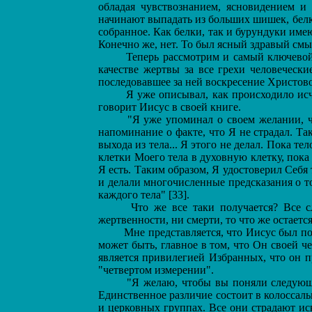
обладая чувствознанием, ясновидением и
начинают выпадать из больших шишек, белки
собранное. Как белки, так и бурундуки име
Конечно же, нет. То был ясный здравый смыс
Теперь рассмотрим и самый ключевой м
качестве жертвы за все грехи человечески
последовавшее за ней воскресение Христово.
Я уже описывал, как происходило исчез
говорит Иисус в своей книге.
"Я уже упоминал о своем желании, что
напоминание о факте, что Я не страдал. Т
выхода из тела... Я этого не делал. Пока 
клетки Моего тела в духовную клетку, пока
Я есть. Таким образом, Я удостоверил Себя 
и делали многочисленные предсказания о то
каждого тела" [33].
Что же все таки получается? Все сл
жертвенности, ни смерти, то что же остает
Мне представляется, что Иисус был пос
может быть, главное в том, что Он своей ч
является привилегией Избранных, что он пр
"четвертом измерении".
"Я желаю, чтобы вы поняли следующее:
Единственное различие состоит в колоссаль
и церковных группах. Все они страдают и