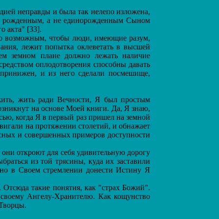
дией неправды и была так нелепо изложена,
был рожденным, а не единорожденным Сыном
 акта" [33].
ало возможным, чтобы люди, имеющие разум,
вания, лежит попытка оклеветать в высшей
шем земном плане должно лежать наличие
средством оплодотворения способны давать
 принижен, и из него сделали посмешище,
ить, жить ради Вечности, Я был простым
озникнут на основе Моей книги. Да, Я знаю,
есью, когда Я в первый раз пришел на земной
двигали на протяжении столетий, и обнажает
асных и совершенных примеров доступности
я они откроют для себя удивительную дорогу
браться из той трясины, куда их заставили
, но в Своем стремлении донести Истину Я
Отсюда такие понятия, как "страх Божий".
ии своему Ангелу-Хранителю. Как кощунство
 Творцы.