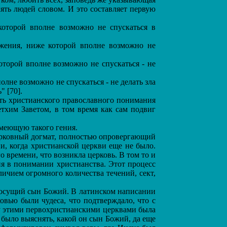
лять людей словом. И это составляет первую
оторой вполне возможно не спускаться в
жения, ниже которой вполне возможно не
оторой вполне возможно не спускаться - не
лне возможно не спускаться - не делать зла
" [70].
уть христианского православного понимания
тхим Заветом, в том время как сам подвиг
имеющую такого гения.
церковный догмат, полностью опровергающий
и, когда христианской церкви еще не было.
о времени, что возникла церковь. В том то и
ия в понимании христианства. Этот процесс
личием огромного количества течений, сект,
носущий сын Божий. В латинском написании
ковью были чудеса, что подтверждало, что с
жду этими первохристианскими церквами была
 было выяснять, какой он сын Божий, да еще