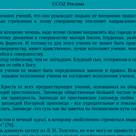
UCOZ Реклама
режних учений, что оно руководит людьми не внешними прави
ко стремление к этому совершенству отклоняет направление
к которому хочешь, надо всеми силами направлять ход гораздо 
тому движение к совершенству мытаря Закхея, блудницы, разб
ь фарисея. И потому-то для этого учения не может быть прави
овершенству, живет нравственнее, лучше исполняет учение, чем
ейся к совершенству.
цу небесному, чем не заблудшая. Блудный сын, потерянная и оп
и от себя к Богу.
 учения не может быть определенных законов и правил. Всяк
 никакое исполнение учения не составляет исполнения учения, 
Христа от всех предшествующих учений, основанных на общ
ведей христианских. Заповеди общественные большей частью
м праведность. Заповеди же христианские (заповедь любви н
 заповедей Нагорной проповеди - все отрицательные и показыв
елать. Заповеди -это суть как бы заметки на бесконечном пути с
м и вечный идеал, к которому свойственно стремиться людям, 
" [70].
 длинную цитату из Л. Н. Толстого, но я не могу не привести 
 не иметь зла ни на кого, не вызывать недоброжелательства ни 