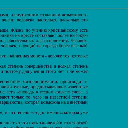
лами, а внутренним сознанием возможности
 жизни человека настолько, насколько это
выше. Жизнь, по учению христианскому, есть
ойника на кресте составляет более высокую
л, обязательных для исполнения. Человек,
 человек, стоящий на гораздо более высокой
ять найденная монета - дороже тех, которые
ая степень совершенства и всякая степень
и поэтому для учения этого нет и не может
ественном жизнепонимании, происходит и
 положительные, предписывающие известные
е есть заповедь в тесном смысле слова, а
ают только то, чего на известной ступени
овершенства, которая возможна на известный
и та степень его достижения, которая уже
полностью эти пять заповедей в толстовской
в ком, любить всех, заповедь же указывающая