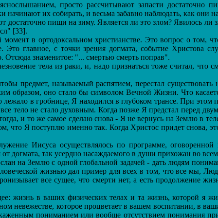
 яснослышанием, просто рассчитывают запасти достаточно п
 начинают их собирать, и весьма забавно наблюдать, как они 
ют достаточно пищи на зиму. Является ли это злом? Явилось ли 
л" [33].
омент в ортодоксальном христианстве. Это вопрос о том, чт
е. Это главное, с точки зрения догмата, событие Христова с
 Отсюда знаменитое: "... смертью смерть поправ".
новение тела из раки, и, надо признаться тоже считал, что см
бы предмет, называемый распятием, перестал существовать на 
аким образом, оно стало бы символом Вечной Жизни. Что касает
тело лежало в гробнице, Я находился в глубоком трансе. При это
 все тело не стало духовным. Когда позже Я предстал перед дв
тогда, и то же самое сделаю снова - Я не вернусь на Землю в тел
м, что Я поступлю именно так. Когда Христос придет снова, э
ужение Иисуса осуществлялось по программе, оговоренной 
ся от догмата, так усердно насаждаемого в души прихожан во все
лан на Землю с одной глобальной задачей - дать людям поним
еловеческой жизнью дал пример для всех в том, что все мы, Люд
онизывает все сущее, что смерти нет, а есть продолжение жиз
 жизнь в ваших физических телах и та жизнь, которой я живу
ном невежестве, которое процветает в вашем воспитании, в ва
скаженным пониманием или вообще отсутствием понимания при