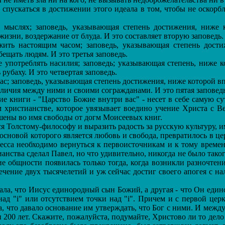
спускаться в достижении этого идеала в том, чтобы не оскорб
ыслях; заповедь, указывающая степень достижения, ниже к
жизни, воздержание от блуда. И это составляет вторую заповедь.
ить настоящим часом; заповедь, указывающая степень дости
обещать людям. И это третья заповедь.
употреблять насилия; заповедь; указывающая степень, ниже к
 рубаху. И это четвертая заповедь.
; заповедь, указывающая степень достижения, ниже которой впо
азличия между ними и своими согражданами. И это пятая заповедь
е книги - "Царство Божие внутри вас" - несет в себе самую с
 христианстве, которое увязывает воедино учение Христа с Ве
шены во имя свободы от догм Моисеевых книг.
я Толстому-философу и выразить радость за русскую культуру, 
основой которого является любовь и свобода, превратилось в 
есса необходимо вернуться к первоисточникам и к тому времен
анства сделал Павел, но что удивительно, никогда не было таког
ие общности появилась только тогда, когда возникли разночтен
чение двух тысячелетий и уж сейчас достиг своего апогея с на
ала, что Иисус единородный сын Божий, а другая - что Он еди
ад "i" или отсутствием точки над "i". Причем и с первой цер
а, что давало основание им утверждать, что Бог с ними. И ме
 200 лет. Скажите, пожалуйста, подумайте, Христово ли то дело