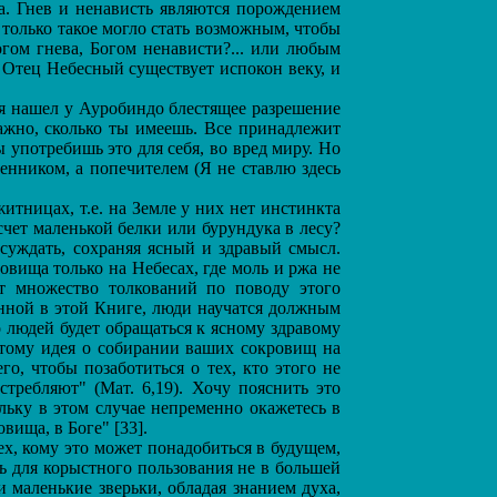
а. Гнев и ненависть являются порождением
 только такое могло стать возможным, чтобы
Богом гнева, Богом ненависти?... или любым
 Отец Небесный существует испокон веку, и
 я нашел у Ауробиндо блестящее разрешение
важно, сколько ты имеешь. Все принадлежит
 употребишь это для себя, во вред миру. Но
венником, а попечителем (Я не ставлю здесь
тницах, т.е. на Земле у них нет инстинкта
счет маленькой белки или бурундука в лесу?
ссуждать, сохраняя ясный и здравый смысл.
овища только на Небесах, где моль и ржа не
т множество толкований по поводу этого
енной в этой Книге, люди научатся должным
 людей будет обращаться к ясному здравому
этому идея о собирании ваших сокровищ на
го, чтобы позаботиться о тех, кто этого не
стребляют" (Мат. 6,19). Хочу пояснить это
ольку в этом случае непременно окажетесь в
вища, в Боге" [33].
х, кому это может понадобиться в будущем,
сь для корыстного пользования не в большей
и маленькие зверьки, обладая знанием духа,