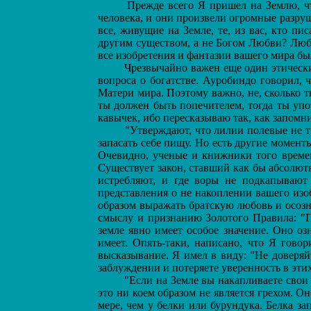
Прежде всего Я пришел на Землю, что
человека, и они произвели огромные разруш
все, живущие на Земле, те, из вас, кто пи
другим существом, а не Богом Любви? Любо
все изобретения и фантазии вашего мира был
Чрезвычайно важен еще один этический 
вопроса о богатстве. Ауробиндо говорил, 
Матери мира. Поэтому важно, не, сколько т
ты должен быть попечителем, тогда ты упот
кавычек, ибо пересказываю так, как запомни
"Утверждают, что лилии полевые не тру
запасать себе пищу. Но есть другие момент
Очевидно, ученые и книжники того времени
Существует закон, ставший как бы абсолютн
истребляют, и где воры не подкапывают
представления о не накоплении вашего изо
образом выражать братскую любовь и осозн
смыслу и признанию Золотого Правила: "П
земле явно имеет особое значение. Оно озн
имеет. Опять-таки, написано, что Я говор
высказывание. Я имел в виду: "Не доверяйт
заблуждении и потеряете уверенность в эти
"Если на Земле вы накапливаете свои с
это ни коем образом не является грехом. О
мере, чем у белки или бурундука. Белка за