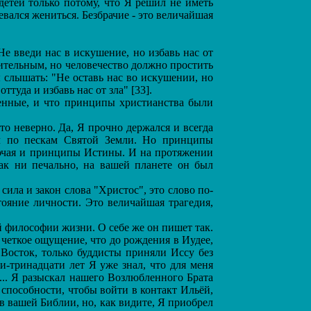
детей только потому, что Я решил не иметь
вался жениться. Безбрачие - это величайшая
 введи нас в искушение, но избавь нас от
ительным, но человечество должно простить
 слышать: "Не оставь нас во искушении, но
туда и избавь нас от зла" [33].
енные, и что принципы христианства были
о неверно. Да, Я прочно держался и всегда
ил по пескам Святой Земли. Но принципы
лючая и принципы Истины. И на протяжении
ак ни печально, на вашей планете он был
ла и закон слова "Христос", это слово по-
ояние личности. Это величайшая трагедия,
й философии жизни. О себе же он пишет так.
 четкое ощущение, что до рождения в Иудее,
Восток, только буддисты приняли Иссу без
и-тринадцати лет Я уже знал, что для меня
... Я разыскал нашего Возлюбленного Брата
е способности, чтобы войти в контакт Ильёй,
в вашей Библии, но, как видите, Я приобрел