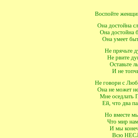
Воспойте женщину
Она достойна слы
Она достойна бы
Она умеет быт
Не прячьте ду
Не рвите душ
Оставьте лы
И не топчит
Не говори с Люб
Она не может не
Мне оседлать П
Ей, что два пал
Но вместе мы
Что мир нам 
И мы конеч
Всю НЕС