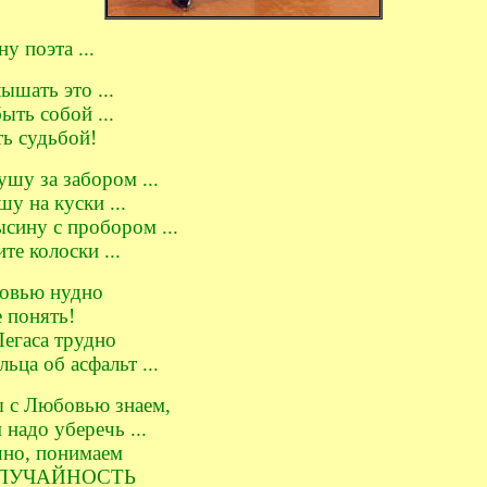
 поэта ...
шать это ...
ть собой ...
ь судьбой!
шу за забором ...
у на куски ...
сину с пробором ...
е колоски ...
овью нудно
 понять!
егаса трудно
ьца об асфальт ...
 с Любовью знаем,
надо уберечь ...
но, понимаем
ЛУЧАЙНОСТЬ