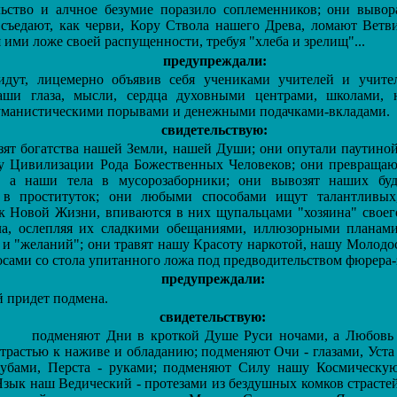
тво и алчное безумие поразило соплеменников; они вывор
 съедают, как черви, Кору Ствола нашего Древа, ломают Ветв
 ими ложе своей распущенности, требуя "хлеба и зрелищ"...
предупреждали:
т, лицемерно объявив себя учениками учителей и учител
аши глаза, мысли, сердца духовными центрами, школами, н
уманистическими порывами и денежными подачками-вкладами.
свидетельствую:
т богатства нашей Земли, нашей Души; они опутали паутиной
 Цивилизации Рода Божественных Человеков; они превраща
, а наши тела в мусорозаборники; они вывозят наших буд
 в проституток; они любыми способами ищут талантливых,
к Новой Жизни, впиваются в них щупальцами "хозяина" своего
а, ослепляя их сладкими обещаниями, иллюзорными планами
 и "желаний"; они травят нашу Красоту наркотой, нашу Молодос
осами со стола упитанного ложа под предводительством фюрера-з
предупреждали:
 придет подмена.
свидетельствую:
подменяют Дни в кроткой Душе Руси ночами, а Любовь 
страстью к наживе и обладанию; подменяют Очи - глазами, Уста 
губами, Перста - руками; подменяют Силу нашу Космическую
Язык наш Ведический - протезами из бездушных комков страстей