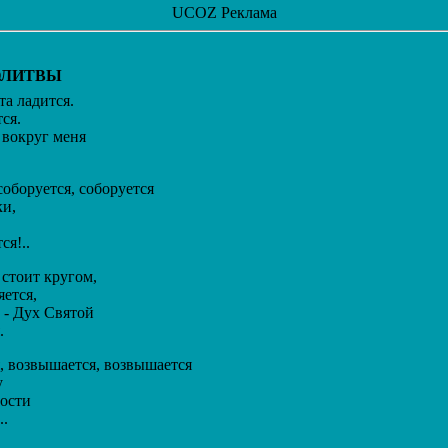
UCOZ Реклама
ОЛИТВЫ
а ладится.
ся.
вокруг меня
оборуется, соборуется
и,
я!..
стоит кругом,
ется,
- Дух Святой
.
 возвышается, возвышается
у
ости
..