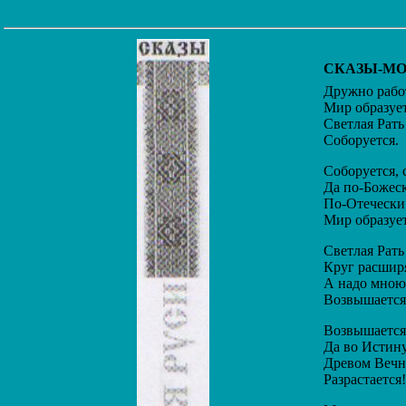
СКАЗЫ-М
Дружно работ
Мир образует
Светлая Рать 
Соборуется.
Соборуется, с
Да по-Божеск
По-Отечески
Мир образуетс
Светлая Рать 
Круг расширя
А надо мною 
Возвышается
Возвышается,
Да во Истин
Древом Вечн
Разрастается!