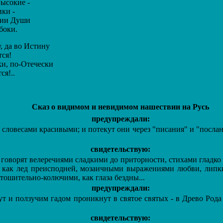
сокие -
ки -
ии Души
боки.
 да во Истину
ся!
и, по-Отечески
я!..
Сказ о видимом и невидимом нашествии на Русь
предупреждали:
словесами красивыми; и потекут они через "писания" и "послан
свидетельствую:
оворят велеречиями сладкими до приторности, стихами гладко
 как лед преисподней, мозаичными выражениями любви, липк
тошительно-колючими, как глаза бездны...
предупреждали:
 и ползучим гадом проникнут в святое святых - в Древо Рода
свидетельствую: