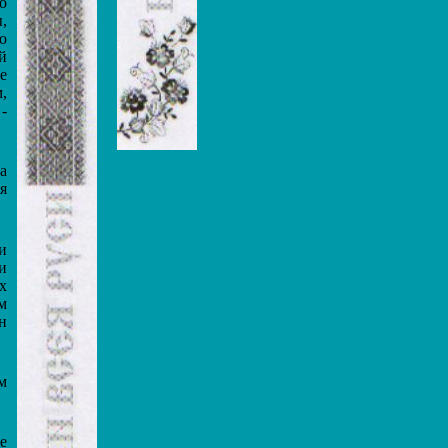
о
,
о
й
е
,
-
а
я
и
и
х
м
н
м
е