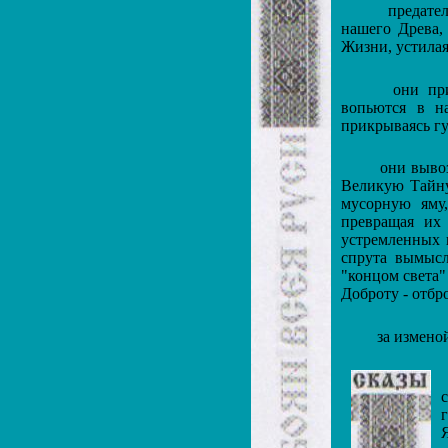
предательс
нашего Древа,
Жизни, устилая
они приду
вопьются в н
прикрываясь г
они вывозя
Великую Тайну
мусорную яму
превращая их
устремленных 
спрута вымысл
"концом света"
Доброту - отбр
за изменой