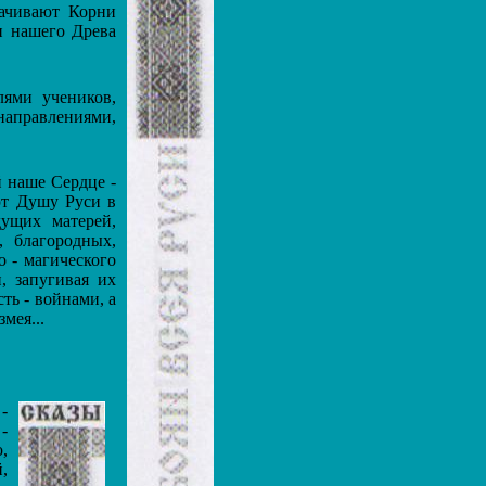
ачивают Корни
и нашего Древа
ями учеников,
аправлениями,
 наше Сердце -
ют Душу Руси в
ущих матерей,
 благородных,
 - магического
, запугивая их
ть - войнами, а
мея...
-
-
,
,