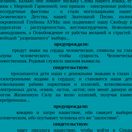
желаний, кальки; они ломают Музыку Слова нашего Языка, ег
связь с Мировой Гармонией; они пришли - электронные роботы
бессердечные фантомы - и стали могильщиками нашег
Космического Детства, нашей Звательной Песни, полно
сокровенной Глубины АУМа; они подменяют нашу Свободу е
суррогатом - распущенностью, жестокосердечием, безволием
равнодушием, а Освобождение от рабства желаний и страстей 
свободой "разрешаемого" выбора...
предупреждали:
придут знаки на сердца человеческие, символы на глаз
разума человеческого, чтобы сущность Человеческа
Божественная, Родовая служила законам вымысла.
свидетельствую:
просыпаются дети наши с денежными знаками в глазах 
психотронными кодами в сердцах; и становятся наши дет
безвольными рабами наркотиков и иллюзий, всевозможны
электронных догм, -измов, -истов, -астов; они менят данную и
Богом Жизненную Силу на волю иллюзий, получая взаме
серебренники...
предупреждали:
коварно и хитро нашествие, ибо смакует выборо
человеческим, ибо опутывает человека его же "шалостями".
свидетельствую:
ищет предлога нашествие, чтобы войти в Сердц