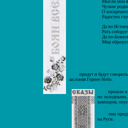
Мысли мои вы
Чуткие родни
О воскрешен
Радостно глу
Да во Истину,
Рать соборует
Да по-Божеск
Мир образуетс
придут и будут говорить 
заслоняя Горнее Небо.
пришли и г
но холодными,
вампиров, опус
они придут
на Руси.