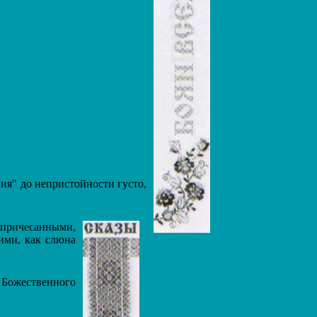
ия" до непристойности густо,
 причесанными,
ими, как слюна
 Божественного