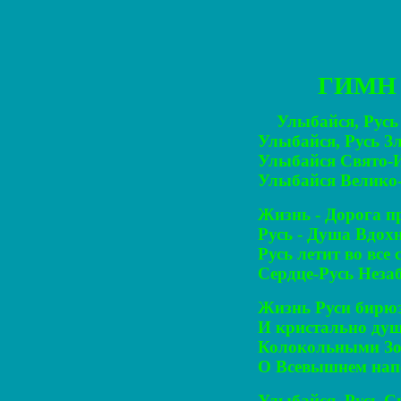
ГИМН
Улыбайся, Русь
Улыбайся, Русь Зл
Улыбайся Свято-И
Улыбайся Велико-
Жизнь - Дорога пр
Русь - Душа Вдохн
Русь летит во все 
Сердце-Русь Незаб
Жизнь Руси бирюз
И кристально душ
Колокольными Зо
О Всевышнем напе
Улыбайся, Русь Св