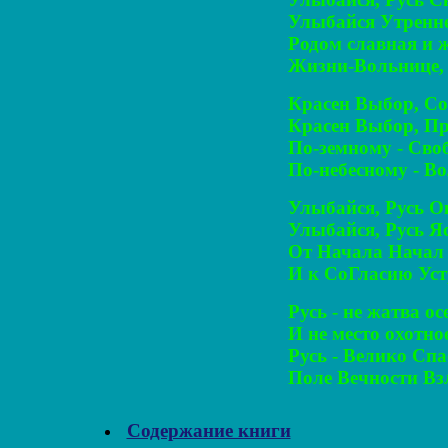
Улыбайся Утренне
Родом славная и 
Жизни-Вольнице, Б
Красен Выбор, Со
Красен Выбор, Пр
По-земному - Своб
По-небесному - Во
Улыбайся, Русь О
Улыбайся, Русь Яс
От Начала Начал 
И к СоГласию Устр
Русь - не жатва ос
И не место охотное
Русь - Велико Спа
Поле Вечности Взл
Содержание книги