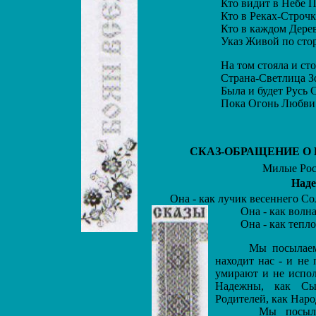
Кто видит в Небе П
Кто в Реках-Строчка
Кто в каждом Дерев
Указ Живой по стор
На том стояла и сто
Страна-Светлица Зо
Была и будет Русь С
Пока Огонь Любви 
СКАЗ-ОБРАЩЕНИЕ О
Милые Рост
Наде
Она - как лучик весеннего Со
Она - как волна
Она - как тепло 
Мы посылаем Н
находит нас - и не 
умирают и не испол
Надежны, как Сы
Родителей, как Народ
Мы посылаем