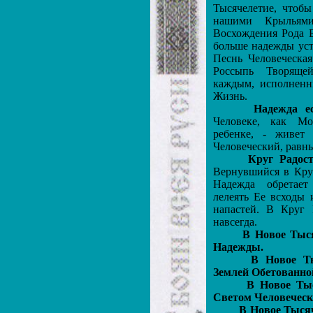
Тысячелетие, чтоб
нашими Крыльям
Восхождения Рода 
больше надежды уст
Песнь Человеческая
Россыпь Творяще
каждым, исполнен
Жизнь.
Надежда е
Человеке, как М
ребенке, - живет
Человеческий, равн
Круг Радост
Вернувшийся в Круг
Надежда обретае
лелеять Ее всходы 
напастей. В Круг 
навсегда.
В Новое Тыся
Надежды.
В Новое Тыся
Землей Обетованно
В Новое Тыся
Светом Человеческ
В Новое Тысяч