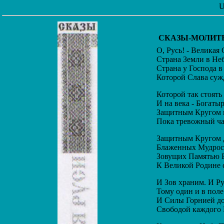
U
СКАЗЫ-МОЛИТ
О, Русь! - Великая 
Страна Земли в Неб
Страна у Господа в 
Которой Слава сужд
Которой так стоять
И на века - Богатыр
Защитным Кругом и
Пока тревожный час
Защитным Кругом д
Блаженных Мудрост
Зовущих Памятью 
К Великой Родине с
И Зов храним. И Рус
Тому один и в поле
И Силы Горнией до
Свободой каждого Р