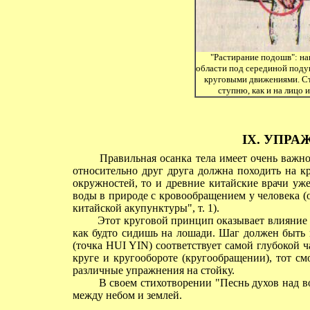
"Растирание подошв": н
области под серединой подуш
круговыми движениями. Ступ
ступню, как и на лицо и
IX. УПР
Правильная осанка тела имеет очень важное
относительно друг друга должна походить на к
окружностей, то и древние китайские врачи уж
воды в природе с кровообращением у человека (
китайской акупунктуры", т. 1).
Этот круговой принцип оказывает влияние и
как будто сидишь на лошади. Шаг должен быть 
(точка HUI YIN) соответствует самой глубокой ч
круге и кругообороте (кругообращении), тот с
различные упражнения на стойку.
В своем стихотворении "Песнь духов над во
между небом и землей.