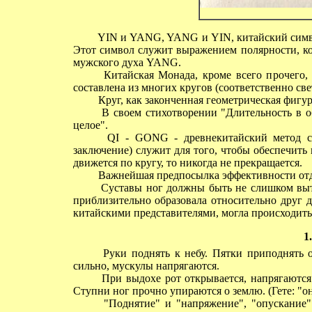
YIN и YANG, YANG и YIN, китайский символ (
Этот символ служит выражением полярности, ко
мужского духа YANG.
Китайская Монада, кроме всего прочего, 
составлена из многих кругов (соответственно све
Круг, как законченная геометрическая фигура,
В своем стихотворении "Длительность в обм
целое".
QI - GONG - древнекитайский метод само
заключение) служит для того, чтобы обеспечить
движется по кругу, то никогда не прекращается.
Важнейшая предпосылка эффективности отде
Суставы ног должны быть не слишком вытя
приблизительно образовала относительно друг др
китайскими представителями, могла происходить
1
Руки поднять к небу. Пятки приподнять от
сильно, мускулы напрягаются.
При выдохе рот открывается, напрягаются з
Ступни ног прочно упираются о землю. (Гете: "о
"Поднятие" и "напряжение", "опускание" и