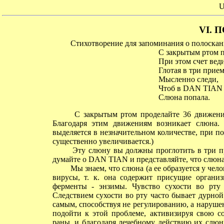
U
VI. 
Стихотворение для запоминания о полоскани
С закрытым ртом п
При этом счет веди
Глотая в три прием
Мысленно следи,
Чтоб в DAN TIAN
Слюна попала.
С закрытым ртом проделайте 36 движений 
Благодаря этим движениям возникает слюна. 
выделяется в незначительном количестве, при п
существенно увеличивается.)
Эту слюну вы должны проглотить в три при
думайте о DAN TIAN и представляйте, что слюна 
Мы знаем, что слюна (а ее образуется у чело
вирусы, т. к. она содержит присущие органи
ферменты - энзимы. Чувство сухости во рту
Следствием сухости во рту часто бывает дурной 
самым, способствуя не регулированию, а наруше
подойти к этой проблеме, активизируя свою 
раны, и благодаря лечебному действию их слюн