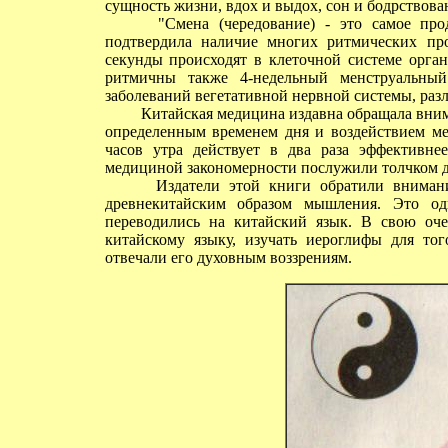
сущность жизни, вдох и выдох, сон и бодрствован
"Смена (чередование) - это самое прод
подтвердила наличие многих ритмических про
секунды происходят в клеточной системе орган
ритмичны также 4-недельный менструальный
заболеваний вегетативной нервной системы, разл
Китайская медицина издавна обращала внима
определенным временем дня и воздействием мед
часов утра действует в два раза эффективне
медициной закономерности послужили толчком д
Издатели этой книги обратили внимание 
древнекитайским образом мышления. Это од
переводились на китайский язык. В свою очер
китайскому языку, изучать иероглифы для тог
отвечали его духовным воззрениям.