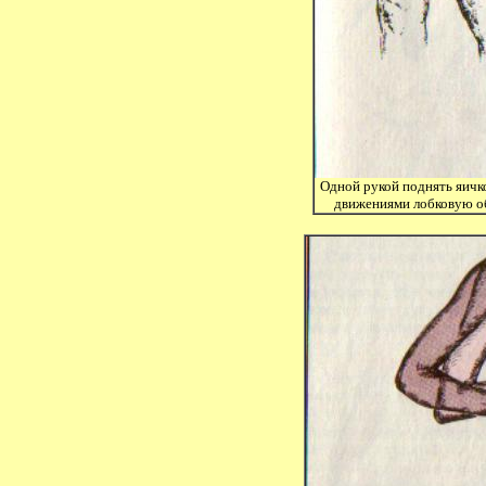
Одной рукой поднять яичк
движениями лобковую обл