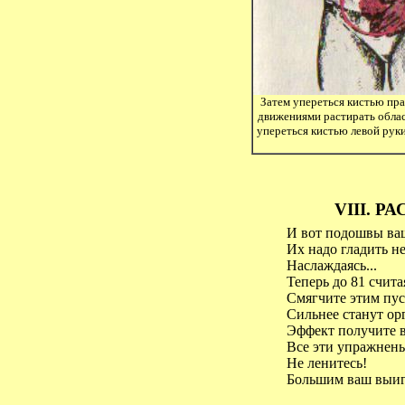
Затем упереться кистью пра
движениями растирать област
упереться кистью левой руки
VIII. 
И вот подошвы ва
Их надо гладить н
Наслаждаясь...
Теперь до 81 счита
Смягчите этим пуст
Сильнее станут орг
Эффект получите в
Все эти упражненья
Не ленитесь!
Большим ваш выигр