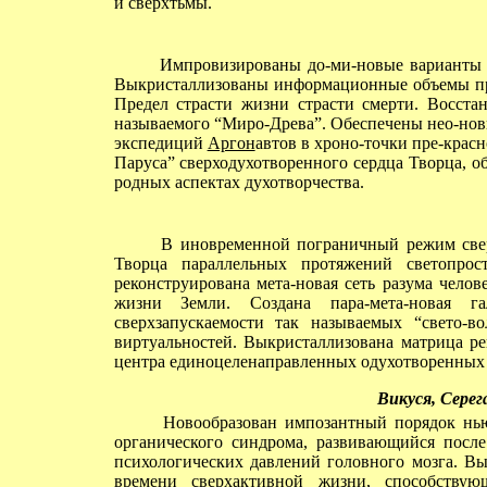
и сверхтьмы.
Импровизированы до-ми-новые варианты ра
Выкристаллизованы информационные объемы пр
Предел страсти жизни страсти смерти. Восста
называемого “Миро-Древа”. Обеспечены нео-нов
экспедиций
Аргон
автов в хроно-точки пре-крас
Паруса” сверходухотворенного сердца Творца, о
родных аспектах духотворчества.
В иновременной пограничный режим сверх
Творца параллельных протяжений светопрос
реконструирована мета-новая сеть разума чело
жизни Земли. Создана пара-мета-новая га
сверхзапускаемости так называемых “свето-
виртуальностей. Выкристаллизована матрица ре
центра единоцеленаправленных одухотворенных м
Викуся, Серег
Новообразован импозантный порядок нью-
органического синдрома, развивающийся после
психологических давлений головного мозга. Вы
времени сверхактивной жизни, способству