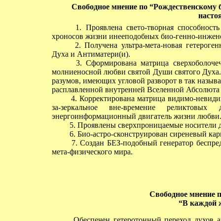
Свободное мнение по
“Рождественскому б
насто
1. Проявлена свето-творная способность 
хроносов жизни инееподобных био-генно-инжен
2. Получена ультра-мета-новая гетероген
Духа и Антиматери(и).
3. Сформирована матрица сверхоболочечн
молниеносной любви святой Души святого Духа.
разумов, имеющих угловой разворот в так назыв
расплавленной внутренней Вселенной Абсолюта 
4. Корректирована матрица видимо-невидим
за-зеркальное вне-времение реликтовы
энергоинформационный двигатель жизни любви
5. Проявлены сверхпроницаемые носители ди
6. Био-астро-сконструирован сиреневый карк
7. Создан БЕЗ-подобный генератор беспред
мета-физического мира.
Свободное мнение 
“В каждой 
Обеспечен гетеротонный переход духов ант