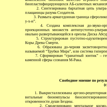
биопластифицирующихся АБ-салютных механизмо
2. Синтезирована бархатная цепь ультра-
плащаницы разума Создателя.
3. Размыта армагедонная граница сферолико
у-х-и”.
4. Создана комплексная до-звуко-орга
проекционных множеств антипустотно-ультрав
овально развертывающейся в ореолы Диска Абсу
5. Структурирован пустотно-одухотворен
Коры Древа Смерти.
6. Образована до-черняя засветоворотная
называемой “Трубки Мира”, или система гиперпе
7. Сформирован “гранатный зонтик” – ге
каменной сферы сознания М-Рака.
Свободное мнение
по резул
(с
1. Выкристаллизована аргоно-рецепторная м
витальные биоимпульсы биосинтезированн
откровенности души Бездны.
2. Смоделировано ментальное космо-обр