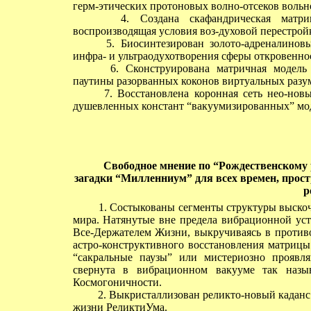
герм-этических протоновых волно-отсеков вольн
4. Создана скафандрическая матрица 
воспроизводящая условия воз-духовой перестрой
5. Биосинтезирован золото-адреналиновы
инфра- и ультраодухотворения сферы откровенно
6. Сконструирована матричная модель п
паутины разорванных коконов виртуальных разу
7. Восстановлена коронная сеть нео-новых
душевленных констант “вакуумизированных” мод
Свободное мнение по
“Рождественскому 
загадки “Милленниум” для всех времен, прост
р
1. Состыкованы сегменты структуры выскоч
мира. Натянутые вне предела вибрационной уст
Все-Держателем Жизни, выкручиваясь в противо
астро-конструктивного восстановления матриц
“сакральные паузы” или мистериозно проявля
свернута в вибрационном вакууме так назыв
Космогоничности.
2. Выкристаллизован реликто-новый каданс
жизни РеликтиУма.