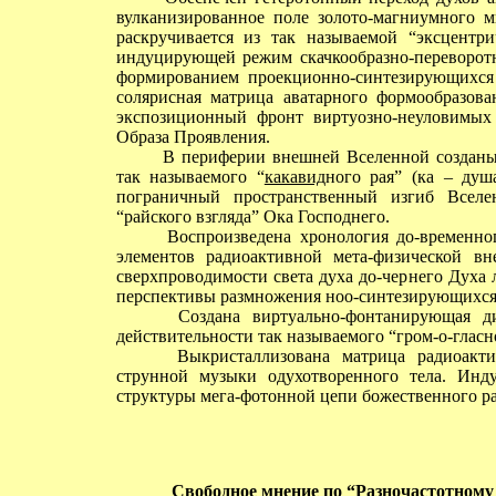
вулканизированное поле золото-магниумного м
раскручивается из так называемой “эксцентри
индуцирующей режим скачкообразно-переворотн
формированием проекционно-синтезирующихся 
солярисная матрица аватарного формообразов
экспозиционный фронт виртуозно-неуловимых
Образа Проявления.
В периферии внешней Вселенной созданы и
так называемого “
какавид
ного рая” (ка – душа
пограничный пространственный изгиб Вселе
“райского взгляда” Ока Господнего.
Воспроизведена хронология до-временного
элементов радиоактивной мета-физической вн
сверхпроводимости света духа до-чернего Духа
перспективы размножения ноо-синтезирующихся
Создана виртуально-фонтанирующая диа-
действительности так называемого “гром-о-гласн
Выкристаллизована матрица радиоактивн
струнной музыки одухотворенного тела. Инду
структуры мега-фотонной цепи божественного ра
Свободное мнение
по “Разночастотному