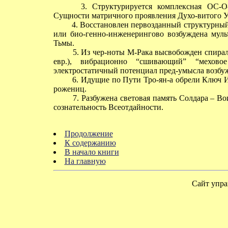
3. Структурируется комплексная ОС-О
Сущности матричного проявления Духо-витого У
4. Восстановлен первозданный структурный 
или био-генно-инженерингово возбуждена муль
Тьмы.
5. Из чер-ноты М-Рака высвобожден спира
евр.), вибрационно “сшивающий” “мехово
электростатичный потенциал пред-умысла возбу
6. Идущие по Пути Тро-ян-а обрели Ключ 
рожениц.
7. Разбужена световая память Солдара – В
сознательность Всеотдайности.
Продолжение
К содержанию
В начало книги
На главную
Сайт упра