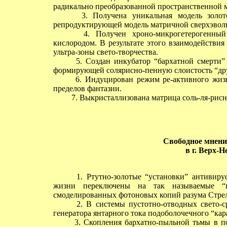
радикально преобразованной пространственной 
3. Получена уникальная модель золото-
репродуктирующей модель матричной сверхэволю
4. Получен хроно-микрогетерогенный 
кислородом. В результате этого взаимодействия
ультра-зоны свето-творчества.
5. Создан инкубатор “бархатной смерти” в
формирующей солярисно-пенную слоистость “дру
6. Индуцирован режим ре-активного жизн
пределов фантазии.
7. Выкристаллизована матрица соль-ля-рисн
Свободное мнени
в г. Верх-Н
1. Ртутно-золотые “установки” антивиру
жизни переключены на так называемые “к
смоделированных фотоновых копий разума Стрел
2. В системы пустотно-отводных свето-с
генератора янтарного тока подоболочечного “ка
3. Скопления бархатно-пыльной тьмы в по