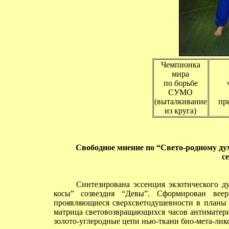
Чемпионка
мира
по борьбе
СУМО
(выталкивание
пр
из круга)
Свободное мнение по
“Свето-родному дух
с
Синтезирована эссенция экзотического дух
косы” созвездия “Девы”. Сформирован веер
проявляющиеся сверхсветодушевности в планы
матрица световозвращающихся часов антиматер
золото-углеродные цепи нью-ткани био-мета-лико