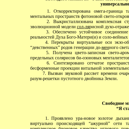
универсально
1. Откорректирована омега-граница та
ментальных пространств фотоновой свето-откро
2. Выкристаллизована комплексная стру
эволюционной модели
сол-ля
рисной духо-отраже
3. Обеспечено устойчивое соединение 
реальностей Духа Бого-Матери(и) и соло-вейных 
4. Перекрыты виртуальные оси экзо-обо
“девственных” родов генерации до-
мен
ного света
5. Получена цвето-записная свето-арома
предельных солярисов би-озоновых менталитето
6. Синтезировано сетчатое пространство
бесформенные проекции витальной элементально
7. Вызван звуковой рассвет времени очар
разум-решетки пустотного двойника Земли.
Свободное м
“Я ст
1. Проявлено ура-новое золотое дыхание
виртуально происходящей “ажурной” сети т
комплексное бионовое качество игрового по