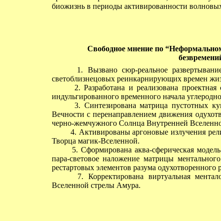
биожизнь в периоды активированности волновых
Свободное мнение
по “Неформальном
безвремени
1. Вызвано сюр-реальное развертывание 
светоблизнецовых реинкарнирующих времен жи
2. Разработана и реализована проектная с
индульгированного временного начала углеродн
3. Синтезирована матрица пустотных купо
Вечности с перенаправлением движения одухотв
черно-жемчужного Солнца Внутренней Вселенно
4. Активированы аргоновые излучения релик
Творца магик-Вселенной.
5. Сформирована аква-сферическая модел
пара-световое наложение матрицы ментального
рестартовых элементов разума одухотворенного р
7. Корректирована виртуальная менталоф
Вселенной стрелы Амура.