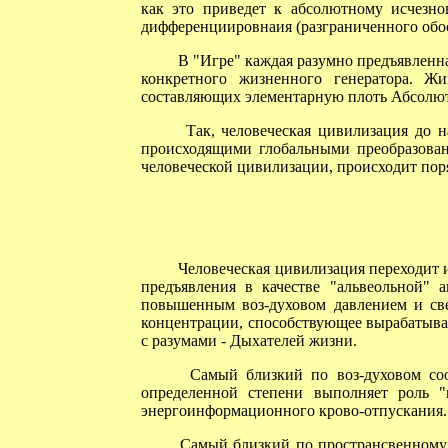
как это приведет к абсолютному исчезн
дифференциировнаия (разграниченного обос
В "Игре" каждая разумно предъявленна
конкретного жизненного генератора. Ж
составляющих элементарную плоть Абсолют
Так, человеческая цивилизация до на
происходящими глобальными преобразован
человеческой цивилизации, происходит пор
Человеческая цивилизация переходит из
предъявления в качестве "альвеольной"
повышенным воз-духовом давлением и све
концентрации, способствующее вырабатыва
с разумами - Дыхателей жизни.
Самый близкий по воз-духовом соотв
определенной степени выполняет роль "
энергоинформационного крово-отпускания.
Самый близкий по пространсвенному р