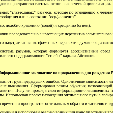
ов в пространство системы жизни человеческой цивилизации.
емых "альвеольных" разумов, которые по отношению к челове
сообщения или в состоянии "ос(ь)-вежения".
о, подобно крещению (водой) и крещению (огнем).
очки последовательно вырастающих перспектив элементарного 
го надстраивания платфоменных перспектив духовного развити
стема разумов, которая формирует ассоциативный ореол в
 или это поддерживающие "столбы" каркаса Абсолюта.
нформационное заключение по продолжению дня рождения 
мы от груза предыдущих ошибок. Однозначные зависимости ли
уровне выживания. Сформирован режим обучения, позволяющи
развития. Получен проход в слои информационно насыщенных те
мы. Использован проект нахождения оптимального пути в лабири
времени и пространстве оптимальным образом и частично инд
шении и использован реально возникший шанс уплотнения вре