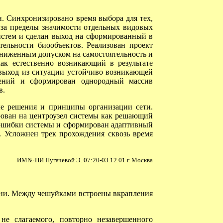
Синхронизировано время выбора для тех,
 за пределы значимости отдельных видовых
истем и сделан выход на сформированный в
ельности биообъектов. Реализован проект
сниженным допуском на самостоятельность и
ак естественно возникающий в результате
 выход из ситуации устойчиво возникающей
шений и сформирован однородный массив
в.
е решения и принципы организации сети.
рован на центроузел системы как решающий
й ошибки системы и сформирован адаптивный
. Усложнен трек прохождения сквозь время
ИМ№ ПИ Пугачевой Э. 07:20-03.12.01 г. Москва
ени. Между чешуйками встроены вкрапления
е слагаемого, повторно незавершенного