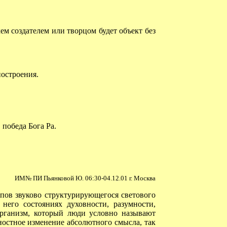
м создателем или творцом будет объект без
остроения.
 победа Бога Ра.
ИМ№ ПИ Пьянковой Ю. 06:30-04.12.01 г. Москва
пов звуково структурирующегося светового
него состояниях духовности, разумности,
организм, который люди условно называют
остное изменение абсолютного смысла, так