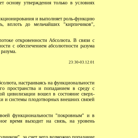
т основу утверждения только в условиях
ункционирования и выполняет роль-функцию
ь, вплоть до мельчайших "кирпичиков",
отоке откровенности Абсолюта. В связи с
ости с обеспечением абсолютности разума
разума.
23:30-03.12.01
бсолюта, настраиваясь на функциональности
го пространства и попаданием в среду с
ой цивилизации вошел в состояние сверх-
ки и системы плодотворных внешних связей
своей функциональности "покровным" и в
ное время выходит на связь, на уровень
дником", за счет чего возможно попадание