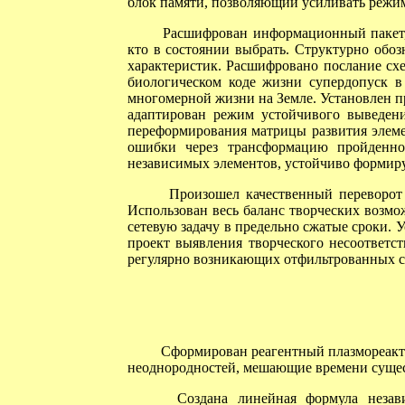
блок памяти, позволяющий усиливать режи
Расшифрован информационный пакет, 
кто в состоянии выбрать. Структурно обо
характеристик. Расшифровано послание сх
биологическом коде жизни супердопуск в
многомерной жизни на Земле. Установлен п
адаптирован режим устойчивого выведени
переформирования матрицы развития элеме
ошибки через трансформацию пройденно
независимых элементов, устойчиво формиру
Произошел качественный переворот в
Использован весь баланс творческих возм
сетевую задачу в предельно сжатые сроки.
проект выявления творческого несоответс
регулярно возникающих отфильтрованных с
Сформирован реагентный плазмореакто
неоднородностей, мешающие времени сущес
Создана линейная формула независим