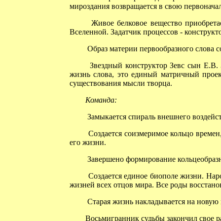
мироздания возвращается в свою первонача
Живое белковое вещество приобретает
Вселенной. Задатчик процессов - конструкт
Образ материи первообразного слова со
Звездный конструктор Зевс сын Е.В. З
жизнь слова, это единый матричный проек
существования мысли творца.
Команда:
Замыкается спираль внешнего воздейств
Создается соизмеримое кольцо времен,
его жизни.
Завершено формирование кольцеобразн
Создается единое биополе жизни. Наро
жизней всех отцов мира. Все роды восста
Старая жизнь накладывается на новую и
Восьмигранник судьбы закончил свое ра