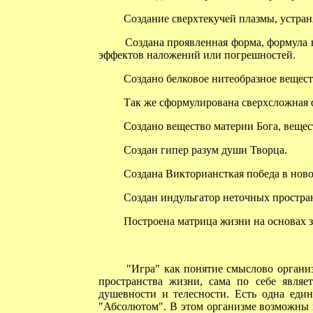
Создание сверхтекучей плазмы, устран
Создана проявленная форма, формула ве
эффектов наложений или погрешностей.
Создано белковое нитеобразное веществ
Так же сформулирована сверхсложная ф
Создано вещество материи Бога, вещест
Создан гипер разум души Творца.
Создана Викториансткая победа в новом 
Создан индульгатор неточных простран
Построена матрица жизни на основах зо
"Игра" как понятие смыслово организо
пространства жизни, сама по себе являе
душевности и телесности. Есть одна еди
"Абсолютом". В этом организме возможны 