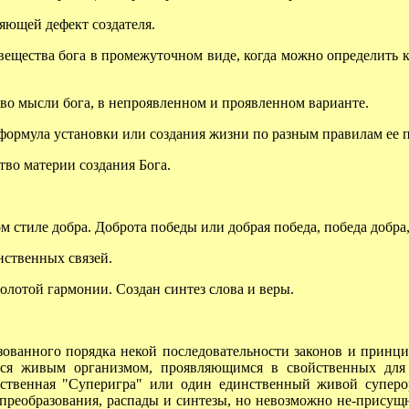
яющей дефект создателя.
щества бога в промежуточном виде, когда можно определить ке
о мысли бога, в непроявленном и проявленном варианте.
ормула установки или создания жизни по разным правилам ее п
во материи создания Бога.
стиле добра. Доброта победы или добрая победа, победа добра,
ственных связей.
лотой гармонии. Создан синтез слова и веры.
ванного порядка некой последовательности законов и принци
тся живым организмом, проявляющимся в свойственных для 
нственная "Суперигра" или один единственный живой супер
преобразования, распады и синтезы, но невозможно не-присущн