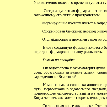
биоплазменно полевого времени густоты гу
Создана густотная формула независим
заложенному его связи с пространством.
Формирующие пустоту пустот в запреде
Сформирован би-скачек переход биполяр
Отслайдирован и проявлен закон мироз
Вновь созданную формулу золотого бел
перетрансформирован в нашу реальность.
Хомяки на площадке:
Оплодотворена плазмоматерия души Тво
сред, образующих движение жизни, связы
зарождения во Вселенной.
Изменен смысл слова сказанного творцо
пути, первоначально задаваемого звездам
позволяющее человечеству выйти на уровен
Когда человек сам может творить тело, разу
Сотворенная ранее для проекта "челове