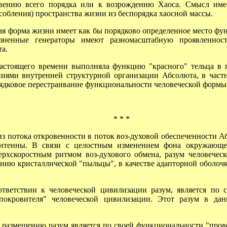
овению всего порядка или к возрождению Хаоса. Смысл имее
обления) пространства жизни из беспорядка хаосной массы.
я форма жизни имеет как бы порядково определенное место ф
изненные генераторы имеют разномасштабную проявленност
а.
стоящего времени выполняла функцию "красного" тельца в п
иями внутренней структурной организации Абсолюта, в частн
ядковое перестраивание функциональности человеческой формы 
* * *
 потока откровенности в поток воз-духовой обеспеченности А
 антенны. В связи с целостным изменением фона окружающе
рхскоростным ритмом воз-духового обмена, разум человеческ
нию кристаллической "пыльцы", в качестве адапторной оболоч
етствии к человеческой цивилизации разум, является по 
покровителя" человеческой цивилизации. Этот разум в дан
азмещению разум является по своей функциональности "прово