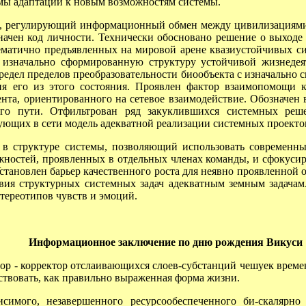
мы адаптации к новым возможностям системы.
регулирующий информационный обмен между цивилизациями. 
значен код личности. Технически обосновано решение о выходе
ематично предъявленных на мировой арене квазиустойчивых с
 изначально сформированную структуру устойчивой жизнедеят
редел пределов преобразовательности биообъекта с изначально 
я его из этого состояния. Проявлен фактор взаимопомощи к
нта, ориентированного на сетевое взаимодействие. Обозначен
го пути. Отфильтрован ряд закуклившихся системных ре
ющих в сети модель адекватной реализации системных проекто
 структуре системы, позволяющий использовать современны
ожностей, проявленных в отдельных членах команды, и сфокуси
 Установлен барьер качественного роста для неявно проявленно
твия структурных системных задач адекватным земным задачам
тереотипов чувств и эмоций.
Информационное заключение по дню рождения Викуси
р - корректор отслаивающихся слоев-субстанций чешуек врем
твовать, как правильно выраженная форма жизни.
ого, незавершенного ресурсообеспеченного би-скалярно н