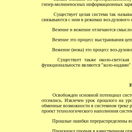
гипер-молниеносных информационных заряд
Существует целая система так называ
связываются с ним в режимах воз-духового 
Везение и вежение отличаются смыслов
Везение это процесс выстраивания цеп
Вежение (вежа) это процесс воз-духово
Существует также около-светская си
функциональности являются "коло-надами"
И
Освобожден основной потенциал систе
отсеялись. Извлечен урок прошлого на 
обменные возможности в системном треке 
проект технологического наполнения систе
Прошлые ошибки перераспределены во 
Произошел прорыв в качественном отно