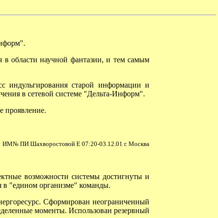
нформ".
 в области научной фантазии, и тем самым
с индульгирования старой информации и
ения в сетевой системе "Дельта-Информ".
е проявление.
ИМ№ ПИ Шахворостовой Е 07:20-03.12.01 г. Москва
ектные возможности системы достигнуты и
 в "едином организме" команды.
нергоресурс. Сформирован неограниченный
ределенные моменты. Использован резервный