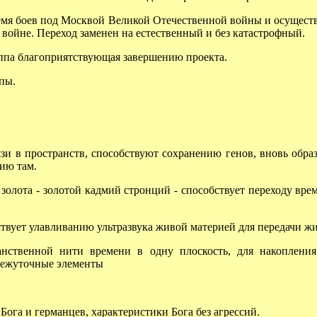
 боев под Москвой Великой Отечественной войны и осуществл
войне. Переход заменен на естественный и без катастрофный.
па благоприятствующая завершению проекта.
пы.
 в пространств, способствуют сохранению генов, вновь обра
ию там.
лота - золотой кадмий стронций - способствует переходу време
ует улавливанию ультразвука живой материей для передачи жив
твенной нити времени в одну плоскость, для накопления 
межуточные элементы
ога и германцев, характеристики Бога без агрессий.