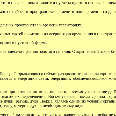
стот в проявленном варианте и пустоты пустот в непроявленном
ого от сбоев в пространстве времени и одновременно создан
льных пространства и времени территориях.
ных связей времени и их веерного раскручивания в пространст
дания в пустотной форме.
ка внесено правило золотого сечения. Открыт новый закон би
рца. Разрывающиеся сейчас, разорванные ранее скалярные св
ваются с энергиями света, энергиями, обеспечивающими жизн
м при сотворении мира, не шести, а восьмиугольная звезда Д
и, шагом их перемещения. Восьмиугольная звезда Давида фор
ь души, разума, духа Творца, являясь одним из условий органи
м, душу, материю духа в необходимом ему виде.
чества" материя индульгируясь устраняется, уходит в небытие 