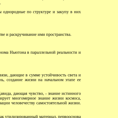
.
ы однородные по структуре и закупу в них
ве и раскручивание ими пространства.
нома Ньютона в параллельной реальности и
язи, дающие в сумме устойчивость света и
ь, создание жизни на начальном этапе ее
авида, дающая чувство, - знание истинного
мирует многомерное знание жизни космоса,
зации человечеству самостоятельной жизни.
как утилизированный материал, первооснова