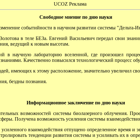
UCOZ Реклама
Свободное мнение по дню науки
зменение событийности в научном развитии системы "Дельта-И
отова в теле БЕЗа. Евгений Васильевич передал свои знания
ния, ведущий к новым высотам.
 в научную лабораторию вселенной, где произошел процес
наниями. Качественно повысился технологический процесс обуч
ей, имеющих к этому расположение, значительно увеличил сво
ия, бездны познания.
Информационное заключение по дню науки
ельных возможностей системы биолазерного облучения. Про
сферы. Получена возможность усиления системы взаимодействия
усиленного взаимодействия отпущено определенное время и э
тролировать тенденции развития системы и усиливать их в оп