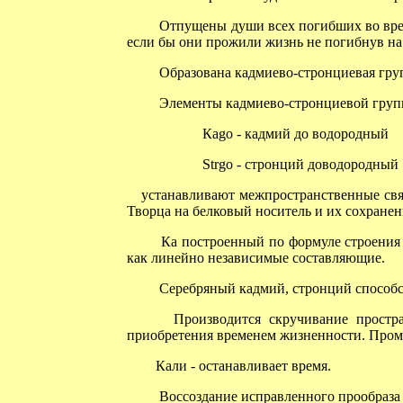
Отпущены души всех погибших во время
если бы они прожили жизнь не погибнув на 
Образована кадмиево-стронциевая груп
Элементы кадмиево-стронциевой груп
Каgo - кадмий до водородный
Strgo - стронций доводородный
устанавливают межпространственные связи
Творца на белковый носитель и их сохранен
Ка построенный по формуле строения зо
как линейно независимые составляющие.
Серебряный кадмий, стронций способств
Производится скручивание пространс
приобретения временем жизненности. Про
Кали - останавливает время.
Воссоздание исправленного прообраза Б