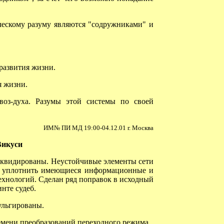
ческому разуму являются "содружниками" и
развития жизни.
я жизни.
оз-духа. Разумы этой системы по своей
ИМ№ ПИ МД 19:00-04.12.01 г. Москва
Викуси
квидированы. Неустойчивые элементы сети
й уплотнить имеющиеся информационные и
хнологий. Сделан ряд поправок в исходный
нте судеб.
ульгированы.
мени преобразований переходного режима.