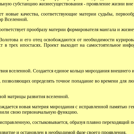
льную субстанцию жизнесуществования - проявление жизни вне
 новые качества, соответствующие материи судьбы, первообр
ор Вселенной.
ответствует прообразу материи формирователя мангала и жизне
олотова и его отец освобождаются от необходимости курироват
т в трех ипостасях. Проект выходит на самостоятельное инф
ия вселенной. Создается единое кольцо мироздания внешнего и
 позволяющих определять точное попадание во времени для лю
ой матрицы развития вселенной.
ждается новая материя мироздания с исправленной памятью ге
новили свою первоначальную функцию.
справленную, состыковывается, образуя плавно переходящий п
звитие и остановлен в необходимой фазе своего проявления.