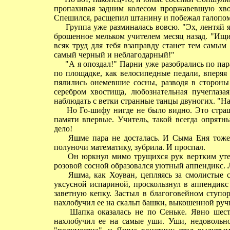
пропахивая задним колесом проржавевшую х
Спешился, расщепил штанину и побежал галопом
Группа уже разминалась вовсю. "Эх, лентяй я 
брошенное мельком учителем месяц назад. "Ищи
всяк труд для тебя взаправду станет тем самым
самый черный и неблагодарный!"
"А я опоздал!" Парни уже разобрались по пар
по площадке, как велосипедные педали, вперяя
пялились онемевшие сосны, разводя в стороны
серебром хвостища, любознательная пучеглазая
наблюдать с ветки странные танцы двуногих. "Н
Но Го-шифу нигде не было видно. Это страшн
памяти впервые. Учитель, такой всегда опрятн
дело!
Яшме пара не досталась. И Сыма Еня тоже н
полуночи математику, зубрила. И проспал.
Он юркнул мимо трущихся рук вертким утенк
розовой сосной образовался уютный аппендикс.
Яшма, как Хоуван, цепляясь за смолистые с
уксусной испариной, проскользнул в аппендикс
заветную кепку. Застыл в благоговейном ступо
нахлобучил ее на скальп башки, выкошенной ру
Шапка оказалась не по Сеньке. Явно шести
нахлобучил ее на самые уши. Уши, недовольн