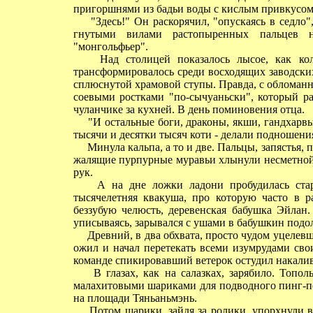
пригоршнями из бадьи воды с кислым привкусом 
"Здесь!" Он раскорячил, "опускаясь в седло",
гнутыми вилами растопыренных пальцев 
"монгольфьер".
Над столицей показалось лысое, как коле
трансформировалось среди восходящих заводск
сплюснутой храмовой ступы. Правда, с обломан
соевыми ростками "по-сычуаньски", который ра
чуланчике за кухней. В день поминовения отца.
"И остальные боги, драконы, якши, гандхарвы,
тысячи и десятки тысяч коти - делали подношен
Минула кальпа, а то и две. Пальцы, запястья, 
жалящие пурпурные муравьи хлынули несметной 
рук.
А на дне ложки ладони пробудилась старая
тысячелетняя квакуша, про которую часто в р
беззубую челюсть, деревенская бабушка Эйлан.
уписываясь, зарывался с ушами в бабушкин подо
Древний, в два обхвата, просто чудом уцелевши
ожил и начал перетекать всеми изумрудами сво
команде спикировавший ветерок остудил накали
В глазах, как на салазках, зарябило. Тополь
малахитовыми шариками для подводного пинг-п
на площади Тяньаньмэнь.
Потом шарики, зайдя за ролики, упорхнули вв