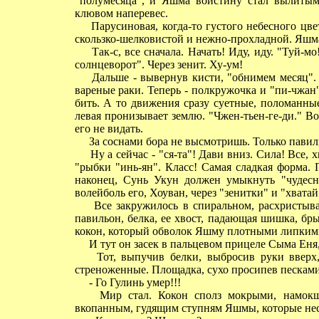
"полумесяца", и Яшма воистину стал вылит
клювом наперевес.
Парусиновая, когда-то густого небесного цве
скользко-шелковистой и нежно-прохладной. Яшм
Так-с, все сначала. Начать! Иду, иду. "Туй-м
солнцеворот". Через зенит. Ху-ум!
Дальше - вывернув кисти, "обнимем месяц". 
вареные раки. Теперь - полкружочка и "пи-чжан"
бить. А то движения сразу суетные, поломанные,
левая пронизывает землю. "Чжен-тьен-ге-ди." Вот
его не видать.
За соснами бора не высмотришь. Только павиль
Ну а сейчас - "ся-та"! Дави вниз. Сила! Все, х
"рыбки "инь-ян". Класс! Самая сладкая форма.
наконец, Сунь Укун должен умыкнуть "чудесн
волейболь его, Хоуван, через "зенитки" и "хватай
Все закружилось в спиральном, расхристываю
павильон, белка, ее хвост, падающая шишка, б
кокон, который обволок Яшму плотными липкими н
И тут он засек в пальцевом прицеле Сыма Еня,
Тот, выпучив белки, выбросив руки вверх, з
стреноженные. Площадка, сухо просипев песками,
- Го Гулинь умер!!!
Мир стал. Кокон сполз мокрыми, намокши
вкопанным, гудящим ступням Яшмы, которые нес