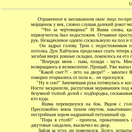
U
Отраженное в заплаканном окне лицо по-прежн
морщинок у век, словно слушая далекий рокот м
"Что за чертовщина!" И Яшма снова, краду
первоучитель был недостижим. Отчаяние прост
рук. Незадачливое одеяло соскользнуло на пол и
Он задрал голову. Трон с недостижимым па
потолка. Дун Хайчуань продолжал спать теперь 
загибая вверх ровные складки, покоилось на его 
"Впереди меня - тьма, позади - муть. Мне
возвращаюсь в великолепие. Прощай. Уже выпал с
"Какой снег?! - лето на дворе!" - завопил Я
покорно оторвались от пола и... он проснулся.
"Ну и сон!" Занемевшая рука потянулась и косн
Ногти заскрипели, распугивая муравьишек под 
безумной толпой долой с подбородка, соскакивая
кто куда.
Яшма перевернулся на бок. Рядом с голово
Преспокойно зияла тихим омутом, накатившись
нестройным хором надрывный петушиный ор.
"Пора в столб!" - пропела, прокатившись п
джутовые сандалии, выскочил во двор.
Зайдя за угол, он помочился. Долго, испыты