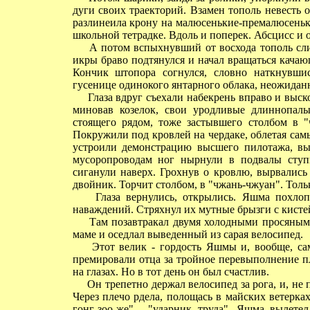
дуги своих траекторий. Взамен тополь невесть 
разлинеила крону на малюсенькие-премалюсеньки
школьной тетрадке. Вдоль и поперек. Абсцисс и 
А потом вспыхнувший от восхода тополь слил
икры браво подтянулся и начал вращаться качаю
Кончик штопора согнулся, словно наткнувшис
гусенице одинокого янтарного облака, неожиданно
Глаза вдруг съехали набекрень вправо и выск
миновав козелок, свои уродливые длиннопалы
стоящего рядом, тоже застывшего столбом в "
Покружили под кровлей на чердаке, облетая сам
устроили демонстрацию высшего пилотажа, вы
мусоропроводам ног нырнули в подвалы ступ
сиганули наверх. Грохнув о кровлю, вырвались 
двойник. Торчит столбом, в "чжань-чжуан". Только
Глаза вернулись, открылись. Яшма похлопа
наваждений. Стряхнул их мутные брызги с кисте
Там позавтракал двумя холодными просяными 
маме и оседлал выведенный из сарая велосипед.
Этот велик - гордость Яшмы и, вообще, сама
премировали отца за тройное перевыполнение пл
на глазах. Но в тот день он был счастлив.
Он трепетно держал велосипед за рога, и, не по
Через плечо рдела, полощась в майских ветерка
гонг-зоо-же" - "ударник труда". Яшма вылете