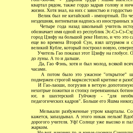
квартал рядом, также гордо задрав голову и ни
жизни. Хотя знал, на них с завистью и гордостью 
Велик был не китайский - импортный. По черн
нездешняя, витиеватая надпись из иностранных з
Четыре года назад школьный учитель истори
обозначает имя одной из республик Эс-Сэ-Сэ-Сэр 
город Цзифу на большой реке Нипло, и что это с
еще во времена Второй Сун, взял штурмом и с
великий Кубле, который построил новую, северну
Учитель Гао показал этот Цзифу на глобусе. О
до луны. А то и дальше.
Да, Гао Фэнь, хотя и был молод, всякой всяч
часами.
А потом было это ужасное "открытое" школ
подвержен строгой марксистской критике и разоб
И Гао-лаоши, погрузив в ветхую допотопную р
нехитрые пожитки и стопку перевязанных ботино
юг, в шахтерский Гуйчжоу - "для необхо
педагогических кадров". Больше его Яшма никогд
Мелькали разбуженные утром кварталы. Со 
кажется, запаздывал. А этого никак нельзя! Вд
дорогого учителя. Уф! Солнце уже высоко и пал
жарким.
Но вот, наконец-то, и юные сосенки Соншулиня