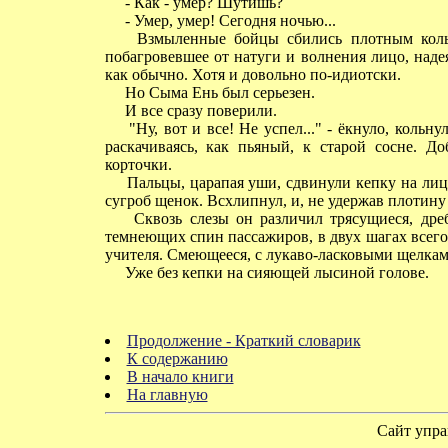
- Как - умер? Шутишь?
- Умер, умер! Сегодня ночью...
Взмыленные бойцы сбились плотным кольц
побагровевшее от натуги и волнения лицо, над
как обычно. Хотя и довольно по-идиотски.
Но Сыма Ень был серьезен.
И все сразу поверили.
"Ну, вот и все! Не успел..." - ёкнуло, кольн
раскачиваясь, как пьяный, к старой сосне. До
корточки.
Пальцы, царапая уши, сдвинули кепку на лицо
сугроб щенок. Всхлипнул, и, не удержав плотину 
Сквозь слезы он различил трясущиеся, дреб
темнеющих спин пассажиров, в двух шагах всего
учителя. Смеющееся, с лукаво-ласковыми щелками
Уже без кепки на сияющей лысиной голове.
Продолжение - Краткий словарик
К содержанию
В начало книги
На главную
Сайт упра