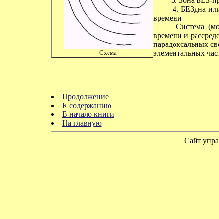
3. Зона БЕЗ-п
4. БЕЗдна или
времени
Система (моде
времени и рассред
парадоксальных св
Схема
элементальных част
Продолжение
К содержанию
В начало книги
На главную
Сайт упра