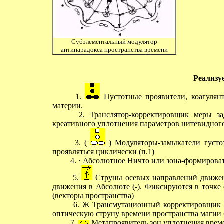
Субэлементальный модулятор
антипарадокса пространства времени
Реализу
1.
Пустотные проявители, коагулян
материи.
2. Транслятор-корректировщик меры зада
креативного уплотнения параметров нитевидного
3. (
) Модуляторы-замыкатели густо
проявляться циклически (п.1)
4.
·
Абсолютное Ничто или зона-формироват
5.
Струны осевых направлений движени
движения в Абсолюте (-). Фиксируются в точке
(векторы пространства)
6. Ж Трансмутационный корректировщик в
оптическую струну времени пространства магии 
7.
Метапроявитель зон уплотнения време