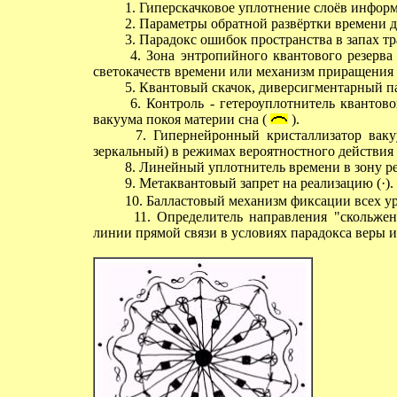
1. Гиперскачковое уплотнение слоёв информа
2. Параметры обратной развёртки времени де
3. Парадокс ошибок пространства в запах тр
4. Зона энтропийного квантового резерва 
светокачеств времени или механизм приращения 
5. Квантовый скачок, диверсигментарный па
6. Контроль - гетероуплотнитель квантово
вакуума покоя материи сна (
).
7. Гипернейронный кристаллизатор вакуу
зеркальный) в режимах вероятностного действия 
8. Линейный уплотнитель времени в зону ре
9. Метаквантовый запрет на реализацию (
·
).
10. Балластовый механизм фиксации всех у
11. Определитель направления "скольжени
линии прямой связи в условиях парадокса веры 