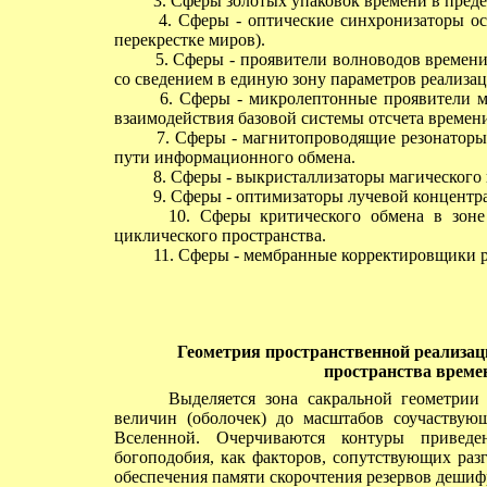
3. Сферы золотых упаковок времени в преде
4. Сферы - оптические синхронизаторы осе
перекрестке миров).
5. Сферы - проявители волноводов времени 
со сведением в единую зону параметров реализац
6. Сферы - микролептонные проявители ма
взаимодействия базовой системы отсчета времен
7. Сферы - магнитопроводящие резонаторы п
пути информационного обмена.
8. Сферы - выкристаллизаторы магического п
9. Сферы - оптимизаторы лучевой концентр
10. Сферы критического обмена в зоне з
циклического пространства.
11. Сферы - мембранные корректировщики р
Геометрия пространственной реализац
пространства времен
Выделяется зона сакральной геометрии с
величин (оболочек) до масштабов соучаствую
Вселенной. Очерчиваются контуры приведе
богоподобия, как факторов, сопутствующих раз
обеспечения памяти скорочтения резервов деши