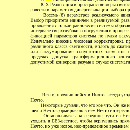
8. X Реализация в пространстве меры святос
совести в параметрах диверсификации выбора пр
Восемь (8) параметров реализуемого движе
Выбор приоритета единичен в реализуемой разв
проявления с точкой равновесия системы образо
интервале сверхглубокого погружения в процесс
фиксацией параметров системы по нулям вакуум
Изначально внесена числовая корректировка п
различного класса светимости, вплоть до сжат
или вакуумирование за-пустотных элементов 
пределах допуска трансформационного конт
допустимой конверсии разума в случае система
Некто, проявившийся в Ничто, всегда уходи
Нечто.
Некоторые думали, что это кое-что. Он же н
шел и Нечто формировало в нем Нечто интересное
Останавливаясь на середине пути из Ниот
уходить в БЕЗ-вестное, чтобы вернувшись прям
Нечто, но уже новое, нео-пределенное временем