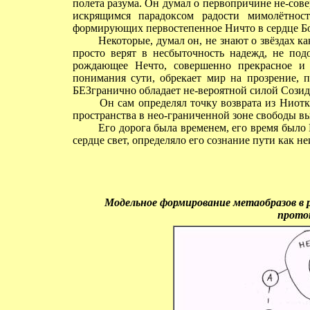
полета разума. Он думал о первопричине не-сов
искрящимся парадоксом радости мимолётнос
формирующих первостепенное Ничто в сердце Бо
Некоторые, думал он, не знают о звёздах ка
просто верят в несбыточность надежд, не под
рождающее Нечто, совершенно прекрасное и
понимания сути, обрекает мир на прозрение, п
БЕЗгранично обладает не-вероятной силой Сози
Он сам определял точку возврата из Ниотку
пространства в нео-граниченной зоне свободы вы
Его дорога была временем, его время было 
сердце свет, определяло его сознание пути как н
Модельное формирование метаобразов в 
прото