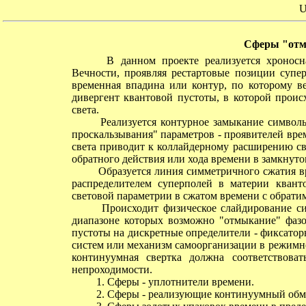
U
Сферы "отм
В данном проекте реализуется хроносная
Вечности, проявляя рестартовые позиции супе
временная впадина или контур, по которому в
дивергент квантовой пустоты, в которой проис
света.
Реализуется контурное замыкание символьн
проскальзывания" параметров - проявителей вре
света приводит к коллайдерному расширению св
обратного действия или хода времени в замкнуто
Образуется линия симметричного сжатия в
распределителем суперполей в материи квант
световой параметрии в сжатом времени с обрати
Происходит физическое слайдирование сис
диапазоне которых возможно "отмыкание" фазо
пустоты на дискретные определители - фиксато
систем или механизм самоорганизации в режимн
континуумная свертка должна соответствоват
непроходимости.
1. Сферы - уплотнители времени.
2. Сферы - реализующие континуумный обм