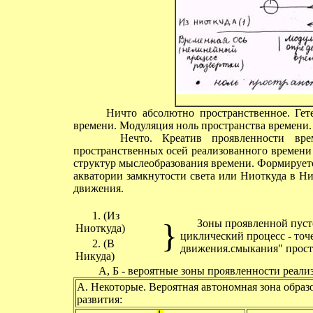
Ничто абсолютно пространственное. Гетер
времени. Модуляция ноль пространства времени.
Нечто. Креатив проявленности времен
пространственных осей реализованного времени
структур мыслеобразования времени. Формирует
акватории замкнутости света или Ниоткуда в Н
движения.
1. (Из
}
Зоны проявленной пуст
Ниоткуда)
циклический процесс - точ
2. (В
движения.смыкания" простр
Никуда)
А, Б - вероятные зоны проявленности реал
А. Некоторые. Вероятная автономная зона обра
развития: