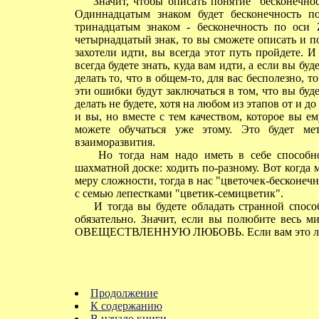
Значит, чтобы описать понятие "бесконечност
Одиннадцатым знаком будет бесконечность п
тринадцатым знаком - бесконечность по оси 
четырнадцатый знак, то вы сможете описать и по
захотели идти, вы всегда этот путь пройдете. 
всегда будете знать, куда вам идти, а если вы бу
делать то, что в общем-то, для вас бесполезно, т
эти ошибки будут заключаться в том, что вы буде
делать не будете, хотя на любом из этапов от и до
и вы, но вместе с тем качеством, которое вы ем
можете обучаться уже этому. Это будет мет
взаиморазвития.
Но тогда нам надо иметь в себе способнос
шахматной доске: ходить по-разному. Вот когда
меру сложности, тогда в нас "цветочек-бесконечн
с семью лепестками "цветик-семицветик".
И тогда вы будете обладать странной способн
обязательно. Значит, если вы полюбите весь ми
ОВЕЩЕСТВЛЕННУЮ ЛЮБОВЬ. Если вам это любо 
Продолжение
К содержанию
В начало книги