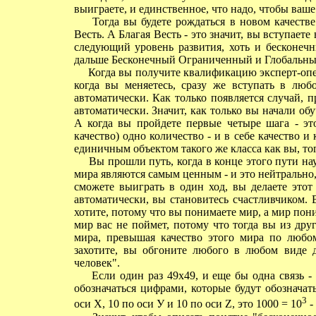
выиграете, и единственное, что надо, чтобы ваш
Тогда вы будете рождаться в новом качестве 
Весть. А Благая Весть - это значит, вы вступаете 
следующий уровень развития, хоть и бесконечн
дальше Бесконечный Ограниченный и Глобальный
Когда вы получите квалификацию эксперт-опер
когда вы меняетесь, сразу же вступать в люб
автоматически. Как только появляется случай,
автоматически. Значит, как только вы начали обу
А когда вы пройдете первые четыре шага - это
качество) одно количество - и в себе качество и
единичным объектом такого же класса как вы, 
Вы прошли путь, когда в конце этого пути нау
мира являются самым ценным - и это нейтрально, 
сможете выиграть в один ход, вы делаете этот 
автоматически, вы становитесь счастливчиком. 
хотите, потому что вы понимаете мир, а мир поним
мир вас не поймет, потому что тогда вы из дру
мира, превышая качество этого мира по любом
захотите, вы обгоните любого в любом виде д
человек".
Если один раз 49х49, и еще бы одна связь - э
обозначаться цифрами, которые будут обозначат
3
оси X, 10 по оси У и 10 по оси Z, это 1000 = 10
-