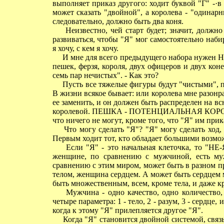
выполняет приказ другого: ходит буквой "Г" -·в 
может сказать "двойной", а королева - "одинарн
следовательно, должно быть два коня.
Неизвестно, чей старт будет; значит, должно 
развиваться, чтобы "Я" мог самостоятельно наби
я хочу, с кем я хочу.
И мне для всего предыдущего набора нужен Ное
пешек, ферзя, короля, двух офицеров и двух коне
семь пар нечистых". - Как это?
Пусть все тяжелые фигуры будут "чистыми", пеш
В жизни всякое бывает: или королева мне разонра
ее заменить, и он должен быть распределен на вс
королевой. ПЕШКА - ПОТЕНЦИАЛЬНАЯ КОРОЛЕВА,
что ничего не могут, кроме того, что "Я" им прик
Что могу сделать "Я"? "Я" могу сделать ход,
Первым ходит тот, кто обладает большими возмо
Если "Я" - это начальная клеточка, то "НЕ-Я
женщине, по сравнению с мужчиной, есть м
сравнению с этим миром, может быть в разном п
телом, женщина сердцем. А может быть сердцем
быть множественным, всем, кроме тела, и даже к
Мужчина - одно качество, одно количество, 
четыре параметра: 1 - тело, 2 - разум, 3 - сердце,
когда к этому "Я" прилепляется другое "Я".
Когда "Я" становится двойной системой, связыв