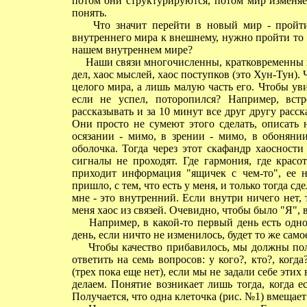
потом они структурируются, потом мир изменяет
понять.
Что значит перейти в новый мир - пройти 
внутреннего мира к внешнему, нужно пройти то же 
нашем внутреннем мире?
Наши связи многочисленны, кратковременны и м
дел, хаос мыслей, хаос поступков (это Хун-Тун).
целого мира, а лишь малую часть его. Чтобы ув
если не успел, поторопился? Например, встр
рассказывать и за 10 минут все друг другу расск
Они просто не сумеют этого сделать, описать 
осязании - мимо, в зрении - мимо, в обонянии
оболочка. Тогда через этот скафандр хаосност
сигналы не проходят. Где гармония, где красо
приходит информация "ящичек с чем-то", ее ну
пришло, с тем, что есть у меня, и только тогда сд
мне - это внутренний. Если внутри ничего нет, 
меня хаос из связей. Очевидно, чтобы было "Я", 
Например, в какой-то первый день есть одно 
день, если ничто не изменилось, будет то же само
Чтобы качество прибавилось, мы должны полу
ответить на семь вопросов: у кого?, кто?, когда
(трех пока еще нет), если мы не задали себе этих
делаем. Понятие возникает лишь тогда, когда е
Получается, что одна клеточка (рис. №1) вмещает 