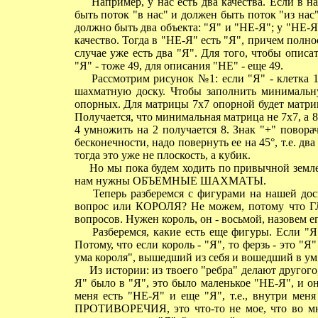
Например, у нас есть два качества. Если в нас
быть поток "в нас" и должен быть поток "из нас"
должно быть два объекта: "Я" и "НЕ-Я"; у "НЕ-Я
качество. Тогда в "НЕ-Я" есть "Я", причем полнос
случае уже есть два "Я". Для того, чтобы описа
"Я" - тоже 49, для описания "НЕ" - еще 49.
Рассмотрим рисунок №1: если "Я" - клетка 1.1,
шахматную доску. Чтобы заполнить минимальну
опорных. Для матрицы 7х7 опорной будет матриц
Получается, что минимальная матрица не 7х7, а 8х
4 умножить на 2 получается 8. Знак "+" повора
бесконечности, надо повернуть ее на 45°, т.е. два
тогда это уже не плоскость, а кубик.
Но мы пока будем ходить по привычной земле, 
нам нужны ОБЪЕМНЫЕ ШАХМАТЫ.
Теперь разберемся с фигурами на нашей доск
вопрос или КОРОЛЯ? Не можем, потому что Г
вопросов. Нужен король, он - восьмой, назовем е
Разберемся, какие есть еще фигуры. Если 
Потому, что если король - "Я", то ферзь - это "Я"
ума короля", вышедший из себя и вошедший в ум
Из истории: из твоего "ребра" делают другого, 
Я" было в "Я", это было маленькое "НЕ-Я", и о
меня есть "НЕ-Я" и еще "Я", т.е., внутри мен
ПРОТИВОРЕЧИЯ, это что-то не мое, что во мне 