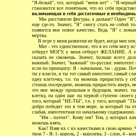
"Я-белый", тот, который "меня нет" - "Я-черный
становится все понятным, что из себя предста
включающая в себя достаточные и необходимы
Мы расставили фигуры, а дальше? Один "Я", к
еще где-то. Значит, "Я" смогу стать не собой то
появится мое новое качество. Ведь "Я" с новы
мертва.
В игре у меня развития не будет, когда мне нек
Мат - это единственное, что я из себя могу ист
отберут МОГУ, у меня отберут ЖЕЛАНИЕ. А есл
сказать не сможешь. Значит, больше всего дол
важный. Значит, "важный" по-русски: импотент 
если по принципу: Я - начальник, ты - дурак. П
ты у власти, и ты тот самый импотент, самый сла
одну клеточку, т.е. ты можешь прирастить у се
стоишь посередине, можешь прирастить вверх, мо
это миг между прошлым и будущим, значит, ты 
клетку, на один шаг на первой ступени своего 
того, который "НЕ-ТЫ", т.е. у того, который "Т
добро победит зло в том мире, за который ты от
слабая, импотентная по начальному содержанию.
"Им - патент". Кому им? Тем, у которых качес
можешь взять.
Как? Взяв их с их качествами в свою армию. Ч
твои 7 - Я: 1- король, 2 - королева, 3 - слон, 4 - к