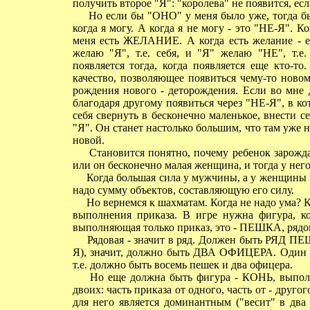
получить второе "Я": "королева" не появится, есл
Но если бы "ОНО" у меня было уже, тогда бы н
когда я могу. А когда я не могу - это "НЕ-Я". 
меня есть ЖЕЛАНИЕ. А когда есть желание - ес
желаю "Я", т.е. себя, и "Я" желаю "НЕ", т.е
появляется тогда, когда появляется еще кто-т
качество, позволяющее появиться чему-то ново
рождения нового - деторождения. Если во мне д
благодаря другому появиться через "НЕ-Я", в к
себя свернуть в бесконечно маленькое, внести 
"Я". Он станет настолько большим, что там уже не
новой.
Становится понятно, почему ребенок зарождае
или он бесконечно малая женщина, и тогда у не
Когда большая сила у мужчины, а у женщины ма
надо сумму объектов, составляющую его силу.
Но вернемся к шахматам. Когда не надо ума? Ког
выполнения приказа. В игре нужна фигура, к
выполняющая только приказ, это - ПЕШКА, рядо
Рядовая - значит в ряд. Должен быть РЯД ПЕШ
Я), значит, должно быть ДВА ОФИЦЕРА. Один в
т.е. должно быть восемь пешек и два офицера.
Но еще должна быть фигура - КОНЬ, выполн
двоих: часть приказа от одного, часть от - друг
для него является доминантным ("весит" в два 