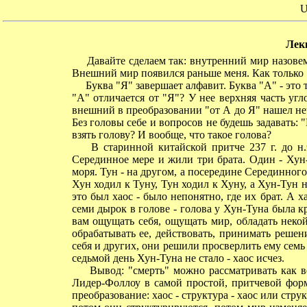
U
Лек
Давайте сделаем так: внутренний мир назовем
Внешний мир появился раньше меня. Как только "
Буква "Я" завершает алфавит. Буква "А" - это та
"А" отличается от "Я"? У нее верхняя часть угло
внешний в преобразовании "от А до Я" нашел нечт
Без головы себе и вопросов не будешь задавать: "
взять голову? И вообще, что такое голова?
В старинной китайской притче 237 г. до н.э
Серединное мере и жили три брата. Один - Хун
моря. Тун - на другом, а посередине Серединного
Хун ходил к Туну, Тун ходил к Хуну, а Хун-Тун н
это был хаос - было непонятно, где их брат. А х
семи дырок в голове - голова у Хун-Туна была к
вам ощущать себя, ощущать мир, обладать нек
обрабатывать ее, действовать, принимать реше
себя и других, они решили просверлить ему семь
седьмой день Хун-Туна не стало - хаос исчез.
Вывод: "смерть" можно рассматривать как вещ
Лидер-Фоллоу в самой простой, притчевой форм
преобразование: хаос - структура - хаос или стру