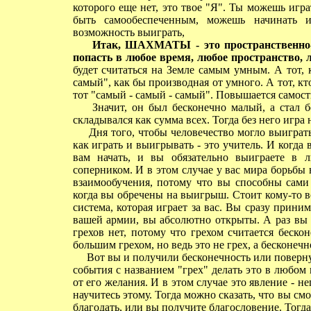
которого еще нет, это твое "Я". Ты можешь игр
быть самообеспеченным, можешь начинать и
возможность выиграть,
Итак, ШАХМАТЫ - это пространственно-
попасть в любое время, любое пространство, 
будет считаться на Земле самым умным. А тот, 
самый", как бы производная от умного. А тот, 
тот "самый - самый - самый". Повышается самост
Значит, он был бесконечно малый, а стал б
складывался как сумма всех. Тогда без него игра 
Дня того, чтобы человечество могло выиграть в
как играть и выигрывать - это учитель. И когда 
вам начать, и вы обязательно выиграете в
соперником. И в этом случае у вас мира борьбы н
взаимообучения, потому что вы способны сами 
когда вы обречены на выигрыш. Стоит кому-то вс
система, которая играет за вас. Вы сразу прини
вашей армии, вы абсолютно открыты. А раз вы е
грехов нет, потому что грехом считается беско
большим грехом, но ведь это не грех, а бесконечно
Вот вы и получили бесконечность или повернул
события с названием "грех" делать это в любом
от его желания. И в этом случае это явление - не
научитесь этому. Тогда можно сказать, что вы смож
благодать, или вы получите благословение. Тогда