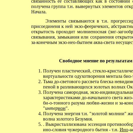
связанность её составляющих как в состоянии 
получена группа т.н. вывернутых элементов откр
Начала.
Элементы связываются в т.н. прогрессир
присоединеия к ней экзо-фееричеких, абстракт
открытость проходит молниеносная (зиг-загооб
связывания, замыкания или сохранения открытос
за-конечным экзо-нео-бытием аква-света несуще
Свободное
мнение по результатам с
Получен пластический, стекло-кристалли
виртуальности одухотворения ментала био-
Тьма до-светового рассвета блеска невиди
пеной в разливающихся золотых волнах Ок
Получена самородная, экзо-индивидуальная 
характеристиками до-начального света жиз
би-о-тонного разума любви-жизни и за-коне
"
интер
ион
".
Получена энергия т.н. "золотой молнии" ж
волна золотого Безумия.
. Выкристаллизована эссенция противообо
ино-словия чужеродного бытия - т.н.
Ино
-
и