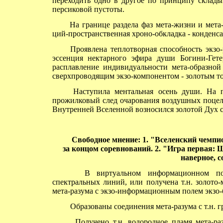
переходить одно в другое по принципу скла
персиковой пустоты.
На границе раздела фаз мета-жизни и мета-
ций-пространственная хроно-обкладка - конденса
Проявлена теплотворная способность экзо-р
эссенция нектарного эфира души Богини-Гете
расплавление индивидуальности мета-образно
сверхпроводящим экзо-компонентом - золотым ток
Наступила ментальная осень души. На по
прожилковый след очарования воздушных поцелу
Внутренней Вселенной возносился золотой Дух с
Свободное
мнение: 1. "Вселенский чемпи
за концом соревнований. 2. "Игра первая: Ш
наверное, с
В виртуальном информационном поле м
спектральных линий, или получена т.н. золото
мета-разума с экзо-информационным полем экзо-
Образованы соединения мета-разума с т.н. г
Получено т.н. водородное пламя мета-раз