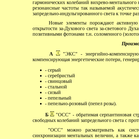
гармонических колебаний вихрево-ментального 
резонансные частоты так называемой акустичес
запредельно-индульгированного света к точке ра
Новые элементы порождают активную ср
открытости за-Духового света за-светового Ду
позитивными фотонами т.н. соломенного (золотог
Произво
А
"ЭКС" - энергийно-компенсирующа
компенсирующая энергетические потери, генер
- серый
- серебристый
- свинцовый
- стальной
- сизый
- пепельный
- пепельно-розовый (пепел розы).
Б
"ОСС" - обратимая серпантиновая ст
свободных колебаний запредельного света с про
"ОСС" можно расматривать как систему
синхронизации ментальных величин, а также к