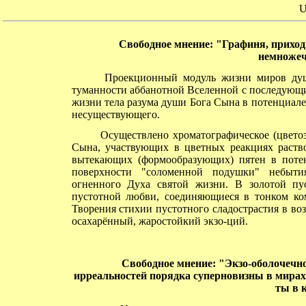
U
Свободное мнение: "Графиня, приходит
немножечк
Проекционный модуль жизни миров души 
туманности аббанотной Вселенной с последующи
жизни тела разума души Бога Сына в потенциал
несуществующего.
Осуществлено хроматографическое (цветоза
Сына, участвующих в цветных реакциях раств
вытекающих (формообразующих) пятен в потен
поверхности "соломенной подушки" небытия
огненного Духа святой жизни. В золотой пус
пустотной любви, соединяющиеся в тонком ко
Творения стихии пустотного сладострастия в во
осахарённый, жаростойкий экзо-ций.
Свободное
мнение: "Экзо-оболочечно
ирреальностей порядка суперновизны в мирах г
ты в 