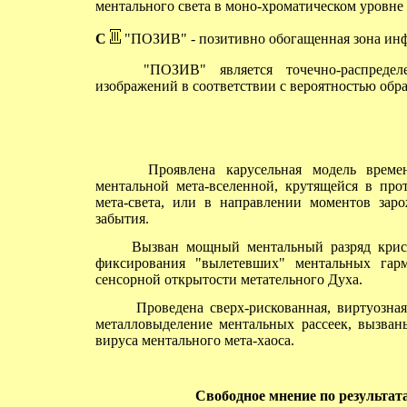
ментального света в моно-хроматическом уровне 
С
"ПОЗИВ" - позитивно обогащенная зона ин
"ПОЗИВ" является точечно-распределе
изображений в соответствии с вероятностью обр
Проявлена карусельная модель времен
ментальной мета-вселенной, крутящейся в пр
мета-света, или в направлении моментов заро
забытия.
Вызван мощный ментальный разряд криста
фиксирования "вылетевших" ментальных гар
сенсорной открытости метательного Духа.
Проведена сверх-рискованная, виртуозная 
металловыделение ментальных рассеек, вызван
вируса ментального мета-хаоса.
Свободное мнение по результатам