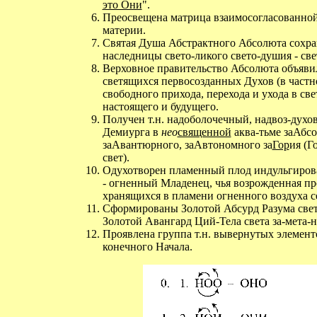
это Они
".
Преосвещена матрица взаимосогласованной
материи.
Святая Душа Абстрактного Абсолюта сохра
наследницы свето-ликого свето-душия - све
Верховное правительство Абсолюта объяви
светящихся первосозданных Духов (в частн
свободного прихода, перехода и ухода в све
настоящего и будущего.
Получен т.н. надоболочечный, надвоз-духо
Демиурга в
нео
священной
аква-тьме заАбсо
заАвантюрного, заАвтономного за
Гор
ия (Г
свет).
Одухотворен пламенный плод индульгиров
- огненный Младенец, чья возрожденная про
хранящихся в пламени огненного воздуха с
Сформированы Золотой Абсурд Разума света
Золотой Авангард Ций-Тела света за-мета-
Проявлена группа т.н. вывернутых элементо
конечного Начала.