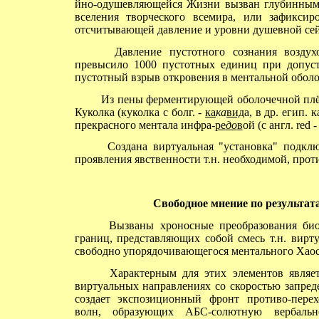
йно-одушевляющейся Жизни вызван глубинным
вселения творческого всемира, или зафикси
отсчитывающей давление и уровни душевной се
Давление пустотного сознания воздухов
превысило 1000 пустотных единиц при допуст
пустотный взрыв откровения в ментальной оболо
Из пены ферментирующей оболочечной плёнк
Куколка (куколка с болг. -
ка
ка
вид
а, в др. егип.
прекрасного ментала инфра-
ре
до
в
ой (с англ. red
Создана виртуальная "установка" подключ
проявления явственности т.н. необходимой, про
Свободное
мнение по результатам
Вызваны хроносные преобразования био-
границ, представляющих собой смесь т.н. вирт
свободно упорядочивающегося ментального Хаос
Характерным для этих элементов являетс
виртуальных направлениях со скоростью запред
создает экспозиционный фронт противо-перех
волн, образующих АБС-солютную вербальн