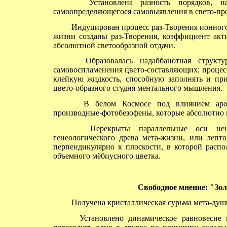
Установлена разность порядков, нах
самоопределяющегося самовыявления в свето-пр
Индуцирован процесс раз-Творения ионного 
жизни созданы раз-Творения, коэффициент акт
абсолютной светообразной отдачи.
Образовалась надаббанотная структур
самовоспламенения цвето-составляющих; процес
клейкую жидкость, способную заполнять и пр
цвето-образного студня ментального мышления.
В белом Космосе под влиянием аромати
производные-фотобезофены, которые абсолютно 
Перекрыты параллельные оси ненасы
генеологического древа мета-жизни, или леп
перпендикулярно к плоскости, в которой распо
объемного мёбиусного цветка.
Свободное
мнение: "Зол
Получена кристаллическая сурьма мета-душ
Установлено динамическое равновесие м