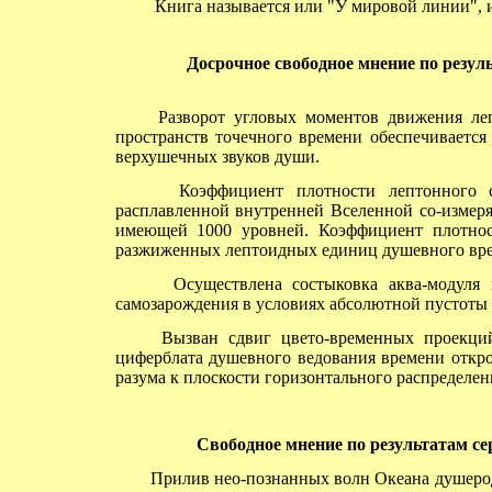
Книга называется или "У мировой линии", 
Досрочное
свободное мнение по резуль
Разворот угловых моментов движения леп
пространств точечного времени обеспечивается
верхушечных звуков души.
Коэффициент плотности лептонного свет
расплавленной внутренней Вселенной со-измеря
имеющей 1000 уровней. Коэффициент плотнос
разжиженных лептоидных единиц душевного вр
Осуществлена состыковка аква-модуля ви
самозарождения в условиях абсолютной пустоты 
Вызван сдвиг цвето-временных проекций 
циферблата душевного ведования времени откр
разума к плоскости горизонтального распределен
Свободное
мнение по результатам сери
Прилив нео-познанных волн Океана душеродя