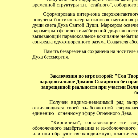
временной структуры т.н. "стайного", соборного
Сформирована интер-зона сверхконтактного 
получена бантиково-серпантиновая паутинная р
души света Духа Святой Души. Маркером освечи
параметры сферически-мёбиусной до-реальности
вызывающий парадоксальное вскипание небытия
сон-реала одухотворенного разума Создателя аб
Память безвременья сохранена на носителе д
Духа бессмертия.
Заключения
по игре второй: "Сон Тво
парадоксальное Домино Солярисов без права
запрещенной реальности при участии Велико
б
Получен видимо-невидимый ряд за-пред
отличающихся своей за-абсолютной сверхкач
единению - огненному эфиру Огненного Дева.
"Кирпичики", составляющие эти соеди
оболочечного вывёртывания и за-оболочечного 
или они образуют сверхподвижную, пластическ