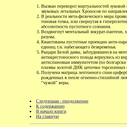
Вызван переворот виртуальностей зуковой 
звуковых летальных Хроносов по направле
В реальности мета-физического мира проявл
тоновая точка, или свернутая в гиперплот
абсолютность пустотного сознания.
Воздвигнут ментальный зикурат-пантеон, х
разума.
Квантованы пустотные проекции анти-пар
единиц т.н. набегающего безвременья.
Рыцари Белой дамы, заблудившиеся на мент
антикрестоносного похода вернулись из ви
антиспиновыи иммунитетом (по болгарски с
плазмы золотой ДНК цепочки торсионных к
Получена матрица лептонного спин-циферб
рожденных в пепле огненно-стихийной лю
"чужой" веры.
Следующая - продолжение
К содержанию
В начало книги
На главную