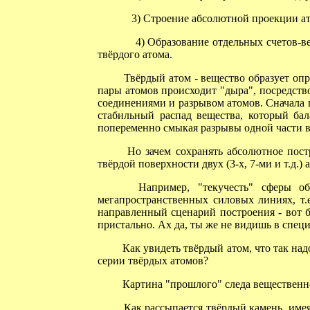
3) Строение абсолютной проекции ато
4) Образование отдельных счетов-вер
твёрдого атома.
Твёрдый атом - вещество образует опр
пары атомов происходит "дыра", посредств
соединениями и разрывом атомов. Сначала 
стабильный распад вещества, который ба
попеременно смыкая разрывы одной части в
Но зачем сохранять абсолютное постр
твёрдой поверхности двух (3-х, 7-ми и т.д.)
Например, "текучесть" сферы обла
мегапространственных силовых линиях, т.
направленный сценарий построения - вот бы
пристально. Ах да, ты же не видишь в спец
Как увидеть твёрдый атом, что так надо
серии твёрдых атомов?
Картина "прошлого" следа вещественной
Как рассыпается твёрдый камень, имея 