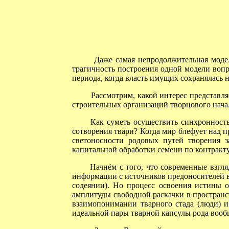
Даже самая непродолжительная модель
трагичность построения одной модели вопр
периода, когда власть имущих сохранялась н
Рассмотрим, какой интерес представляе
строительных организаций творцового начал
Как суметь осуществить синхронность 
сотворения твари? Когда мир блефует над п
светоносности родовых путей творения з
капитальной обработки семени по контракт
Начнём с того, что современные взгля
информации с источников предоносителей ве
содеянии). Но процесс освоения истины о
амплитуды свободной раскачки в пространс
взаимопонимании тварного стада (люди) и
идеальной пары тварной капсулы рода вообщ