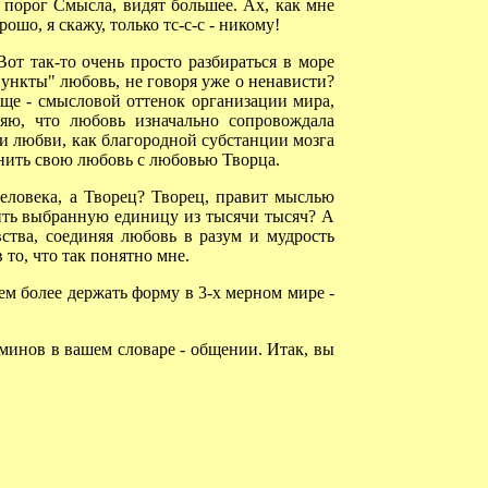
а порог Смысла, видят большее. Ах, как мне
ошо, я скажу, только тс-с-с - никому!
от так-то очень просто разбираться в море
пункты" любовь, не говоря уже о ненависти?
още - смысловой оттенок организации мира,
яю, что любовь изначально сопровождала
и любви, как благородной субстанции мозга
инить свою любовь с любовью Творца.
ловека, а Творец? Творец, правит мыслью
бить выбранную единицу из тысячи тысяч? А
ства, соединяя любовь в разум и мудрость
 то, что так понятно мне.
тем более держать форму в 3-х мерном мире -
минов в вашем словаре - общении. Итак, вы