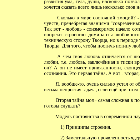
развития ума, тела, души, насколько позво
хочется сказать всего лишь несколько слов н
Сколько в мире состояний эмоций? - Не
чувств, пренебрегая знаниями "современных
Так вот - любовь - соизмеримое начало со
вопреки строению доминанты любовного 
техническую сторону Творца, но в периоде
Творца. Для того, чтобы постичь истину л
А чем твоя любовь отличается от люб
любви, т.е. любовь, заключённая в тиски 
он? А он не имеет привязанности, сконце
осознания. Это первая тайна. А вот - вторая
Я, вообще-то, очень сильно устал от общ
весьма непростая задача, если ещё при этом
Вторая тайна моя - самая сложная в по
готовы слушать?
Модель постоянства в современной нау
1) Принципы строения.
2) Заментальную проявленность ядер