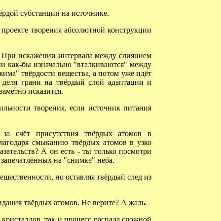
рдой субстанции на источнике.
в проекте творения абсолютной конструкции
. При искажении интервала между слиянием
ни как-бы изначально "вталкиваются" между
има" твёрдости вещества, а потом уже идёт
 деля грани на твёрдый слой адаптации и
аметно исказится.
ильности творения, если источник питания
за счёт присутствия твёрдых атомов в
благодаря смыканию твёрдых атомов в узко
азательств? А он есть - ты только посмотри
 запечатлённых на "снимке" неба.
ещественности, но оставляя твёрдый след из
дания твёрдых атомов. Не верите? А жаль.
кристаллов, так и процесс распада сложной