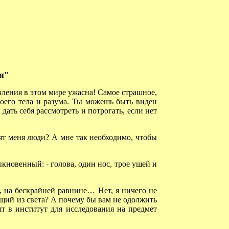
ия"
вления в этом мире ужасна! Самое страшное,
твоего тела и разума. Ты можешь быть виден
у дать себя рассмотреть и потрогать, если нет
ят меня люди? А мне так необходимо, чтобы
кновенный: - голова, один нос, трое ушей и
, на бескрайней равнине… Нет, я ничего не
дущий из света? А почему бы вам не одолжить
ят в институт для исследования на предмет