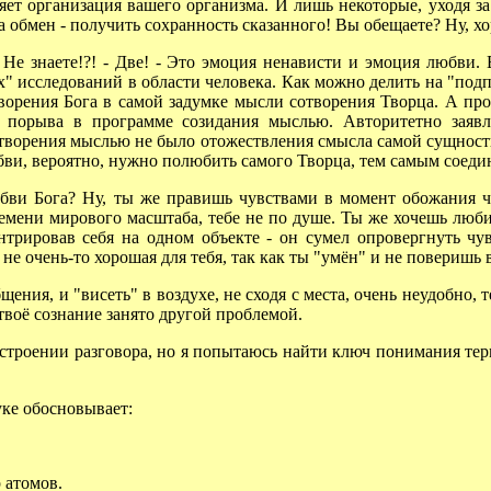
ляет организация вашего организма. И лишь некоторые, уходя з
а обмен - получить сохранность сказанного! Вы обещаете? Ну, хор
 знаете!?! - Две! - Это эмоция ненависти и эмоция любви. В
" исследований в области человека. Как можно делить на "под
творения Бога в самой задумке мысли сотворения Творца. А пр
порыва в программе созидания мыслью. Авторитетно заявл
 творения мыслью не было отожествления смысла самой сущност
юбви, вероятно, нужно полюбить самого Творца, тем самым соед
ви Бога? Ну, ты же правишь чувствами в момент обожания че
времени мирового масштаба, тебе не по душе. Ты же хочешь лю
нтрировав себя на одном объекте - он сумел опровергнуть чув
, не очень-то хорошая для тебя, так как ты "умён" и не поверишь в
ения, и "висеть" в воздухе, не сходя с места, очень неудобно, 
 твоё сознание занято другой проблемой.
строении разговора, но я попытаюсь найти ключ понимания тер
ке обосновывает:
 атомов.