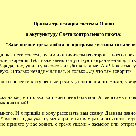
Прямая трансляция системы Орион
а акупунктуру Света контрольного пакета:
"Завершение трека любви по программе истины сожален
ишь в него совсем другим и отличительная сторона твоего проя
оекте творения Тебя изначально сопутствуют ограничения для 
борода, нос, уши, а у кого-то - и зубы вставные. А я? Как я смог
ствую! Я только невидим для вас. Я только…да что там говорить.
др и перейти в сгущённый режим уплотнения, то, может, увид
 на вас, но только рост мой очень большой. А так я самый обы
 обыкновенный!
ного. И я пришёл и хочу рассказать вам сказку. Давным-давно
У вас всего два уха, а у меня три, и как вам различить голос, и
не принято у вас ходить с тремя ушами - засмеют или отправ