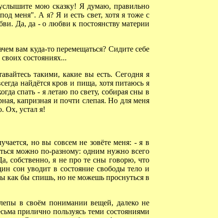
услышите мою сказку! Я думаю, правильно
од меня". А я? Я и есть свет, хотя я тоже с
бви. Да, да - о любви к постоянству материи
ачем вам куда-то перемещаться? Сидите себе
 своих состояниях...
вайтесь такими, какие вы есть. Сегодня я
всегда найдётся кров и пища, хотя питаюсь я
огда спать - я летаю по свету, собирая сны в
рная, капризная и почти слепая. Но для меня
 Ох, устал я!
ается, но вы совсем не зовёте меня: - я в
паться можно по-разному: одним нужно всего
а, собственно, я не про те сны говорю, что
дин сон уводит в состояние свободы тело и
ты как бы спишь, но не можешь проснуться в
слепы в своём понимании вещей, далеко не
весьма прилично пользуясь теми состояниями