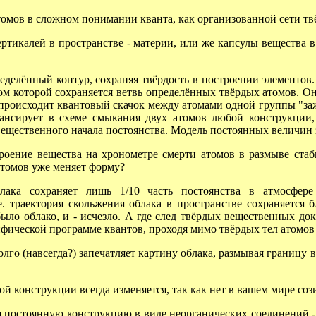
мов в сложном понимании кванта, как организованной сети твё
тикалей в пространстве - материи, или же капсулы вещества 
еделённый контур, сохраняя твёрдость в построении элементов
ом которой сохраняется ветвь определённых твёрдых атомов. О
происходит квантовый скачок между атомами одной группы "заж
лансирует в схеме смыкания двух атомов любой конструкции,
ещественного начала постоянства. Модель постоянных величин з
оение вещества на хронометре смерти атомов в размыве стаб
 атомов уже меняет форму?
ка сохраняет лишь 1/10 часть постоянства в атмосфере 
е. траектория скольжения облака в пространстве сохраняется 
ло облако, и - исчезло. А где след твёрдых вещественных док
ифической программе квантов, проходя мимо твёрдых тел атомов
лго (навсегда?) запечатляет картину облака, размывая границу в
 конструкции всегда изменяется, так как нет в вашем мире сози
постоянную конструкцию в виде неорганических соединений - 