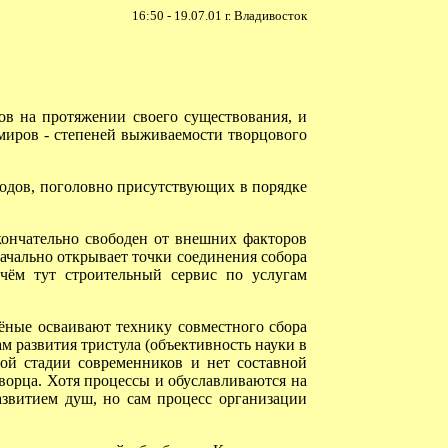
16:50 - 19.07.01 г. Владивосток
ов на протяжении своего существования, и
 миров - степеней выживаемости творцового
родов, поголовно присутствующих в порядке
кончательно свободен от внешних факторов
начально открывает точки соединения собора
 чём тут строительный сервис по услугам
ёные осваивают технику совместного сбора
м развития тристула (объективность науки в
ной стадии современников и нет составной
ворца. Хотя процессы и обуславливаются на
азвитием душ, но сам процесс организации