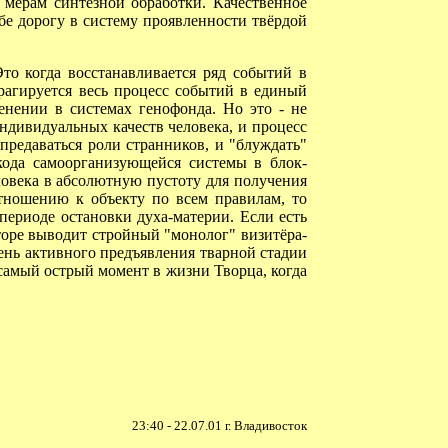
ерам синтезной обработки. Качественное
бе дорогу в систему проявленности твёрдой
о когда восстанавливается ряд событий в
рагируется весь процесс событий в единый
енении в системах генофонда. Но это - не
индивидуальных качеств человека, и процесс
предаваться роли странников, и "блуждать"
 кода самоорганизующейся системы в блок-
ловека в абсолютную пустоту для получения
тношению к объекту по всем правилам, то
периоде остановки духа-материи. Если есть
аторе выводит стройный "монолог" визитёра-
пень активного предъявления тварной стадии
 самый острый момент в жизни Творца, когда
23:40 - 22.07.01 г. Владивосток