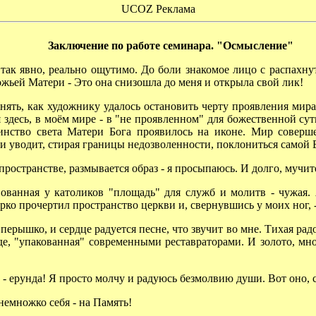
UCOZ Реклама
Заключение по работе семинара. "Осмысление"
так явно, реально ощутимо. До боли знакомое лицо с распахну
ожьей Матери - Это она снизошла до меня и открыла свой лик!
ть, как художнику удалось остановить черту проявления мира
я здесь, в моём мире - в "не проявленном" для божественной с
аинство света Матери Бога проявилось на иконе. Мир совер
и уводит, стирая границы недозволенности, поклониться самой 
пространстве, размывается образ - я просыпаюсь. И долго, мучит
ванная у католиков "площадь" для служб и молитв - чужая. Я
ко прочертил пространство церкви и, свернувшись у моих ног, -
перышко, и сердце радуется песне, что звучит во мне. Тихая рад
аде, "упакованная" современными реставраторами. И золото, мно
- ерунда! Я просто молчу и радуюсь безмолвию души. Вот оно, 
немножко себя - на Память!