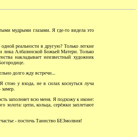
тыми мудрыми глазами. Я где-то видела это
 одной реальности в другую? Только легкие
ути лика Албазинской Божьей Матери. Только
шенства накладывает неизвестный художник
Богородице.
ельно долго жду встречи...
 стою у входа, не в силах коснуться луча
 замер.
ость заполняет всю меня. Я подхожу к иконе:
го золота: цепи, кольца, серёжки заплетают
счастье - постичь Таинство БЕЗмолвия!