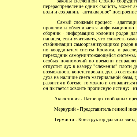
Законы Вселенной сложно соорудить 
перераспределение одних свойств, может а
воли и сохранять "антикварное" построение 
Самый сложный процесс - адаптация ч
прошлом и обменивается информационно за
сборник - информацию колонии родов для 
панацея, если учитывать, что схожесть сам
стабилизации самоорганизующихся родов в 
по координатам систем Космоса, и рассле
переходник самоуничтожающейся системы. Е
особых полномочий во времени исправлен
отпустит дух в камеру "слежения" плоти д
возможность констатировать дух в состояни
духа на наличие света-материальной базы, 
развития в богеме, то можно и отправиться
он пытается освоить прописную истину: - к
Аквостония - Патриарх свободных вре
Меркурий - Представитель генной инж
Термисти - Конструктор дальних звёзд