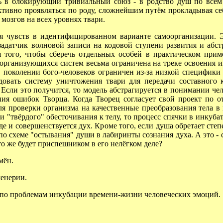
в блокирующий тривиальный союз - в родство душ по всем м
ктивно проявляться по роду, сложнейшим путём прокладывая се
мозгов на всех уровнях твари.
увств в идентифицированном варианте самоорганизации. Эт
датчик волновой записи на кодовой ступени развития и абст
того, чтобы сберечь отдельных особей в практическом прим
оорганизующихся систем весьма ограничена на треке освоения 
поколении бого-человеков ограничен из-за низкой специфики 
довать систему уничтожения твари для передачи составного
сли это получится, то модель абстрагируется в понимании че
ия ошибок Творца. Когда Творец согласует свой проект по о
ля проверки организма на качественные преобразования тела в 
и "твёрдого" обесточивания к телу, то процесс спячки в инкуб
где и совершенствуется дух. Кроме того, если душа обретает сте
 по схеме "остывания" души в лабиринты сознания духа. А это -
то же будет приспешником в его нелёгком деле?
мён.
енерии.
 по проблемам инкубации времени-жизни человеческих эмоций.