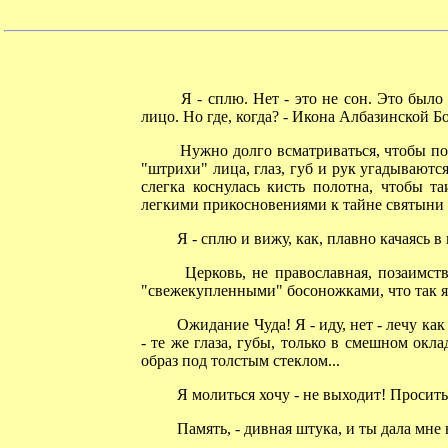
Я - сплю. Нет - это не сон. Это было 
лицо. Но где, когда? - Икона Албазинской Б
Нужно долго всматриваться, чтобы поня
"штрихи" лица, глаз, губ и рук угадываютс
слегка коснулась кисть полотна, чтобы т
легкими прикосновениями к тайне святыни 
Я - сплю и вижу, как, плавно качаясь в 
Церковь, не православная, позаимство
"свежекупленными" босоножками, что так яр
Ожидание Чуда! Я - иду, нет - лечу как 
- те же глаза, губы, только в смешном окл
образ под толстым стеклом...
Я молиться хочу - не выходит! Просить 
Память, - дивная штука, и ты дала мне 