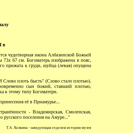
палу
I в
ется чудотворная икона Албазинской Божьей
 73х 67 см. Богоматерь изображена в пояс,
го прижата к груди, шуйца (левая) опущена
Слово плоть бысть" (Слово стало плотью).
новременно сын божий, ставший плотью,
а к этому типу Богоматери.
принесения её в Приамурье...
ранённости - Владимирская, Смоленская,
о русского поселения на Амуре..."
Т.А. Холкина - заведующая отделом истории музея