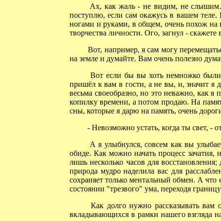
Ах, как жаль - не видим, не слышим…
поступлю, если сам окажусь в вашем теле. В
ногами и руками, в общем, очень похож на в
творчества личности. Ого, загнул - скажете в
Вот, например, я сам могу перемещаться
на земле и думайте. Вам очень полезно думат
Вот если бы вы хоть немножко были по
пришёл к вам в гости, а не вы, и, значит я
весьма своеобразно, но это неважно, как я п
копилку времени, а потом продаю. На память
сны, которые я дарю на память, очень дорог
- Невозможно устать, когда ты свет, - от
А я улыбнулся, совсем как вы улыбаете
обиде. Как можно начать процесс зачатия, 
лишь несколько часов для восстановления; 
природа мудро наделила вас для расслабле
сохраняет только ментальный обмен. А что 
состоянии "трезвого" ума, переходя границ
Как долго нужно рассказывать вам о т
вкладывающихся в рамки нашего взгляда на 