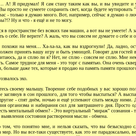
 А! Я придумал! Я сам стану таким как вы, и вы увидите и 
ы просто не сумеете сохранить свет, когда будете мутировать "п
ас - только я думаю много. Вот, например, сейчас я думаю о лю
ы?!? Ну и что - я ещё и не то могу.
 в пространстве без всяких там машин, а вот вы не умеете! А з
ь о себе. Не верите? А жаль, что вы совсем не думаете о себе и о
хожи на меня… Ха-ха-ха, как вы вздрогнули! Да, ладно, оста
 должен принять вашу игру и быть умницей. Говорят для гостей 
итаюсь, да и сплю ли я? Нет, не сплю - совсем не сплю. Мне нек
. Самое трудное для меня - это торг с памятью. Она очень скве
и, больше даже тех, которые я продаю на память памяти прошлого.
озвалось эхо.
сь своему малышу. Творение себе подобных у вас хорошо получ
не заглянув в сон прошлого, для того чтобы выспаться? А выс
другие - спят днём, ночью и ещё успевают спать между ними. Д
ния организма и набирания сил для завтрашнего дня. Просто о
есть ментальный обмен? - Это виртуальный "мираж" сознания - 
у выявления состояния растворения мысли - обмена.
ом, что понятно мне, и нельзя сказать, что вы безысходно 
мир. Но вы все-таки существуете, как это не парадоксально, 