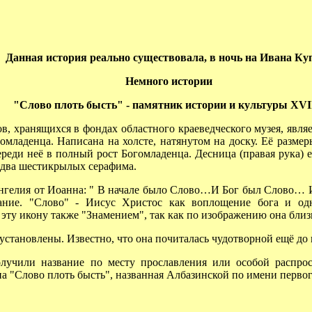
Данная история реально существовала, в ночь на Ивана Ку
Немного истории
"Слово плоть бысть" - памятник истории и культуры ХVI
 хранящихся в фондах областного краеведческого музея, явля
младенца. Написана на холсте, натянутом на доску. Её размеры
реди неё в полный рост Богомладенца. Десница (правая рука) е
- два шестикрылых серафима.
гелия от Иоанна: " В начале было Слово…И Бог был Слово… И 
ание. "Слово" - Иисус Христос как воплощение бога и од
ту икону также "Знамением", так как по изображению она близк
становлены. Известно, что она почиталась чудотворной ещё до 
или название по месту прославления или особой распрост
на "Слово плоть бысть", названная Албазинской по имени первог