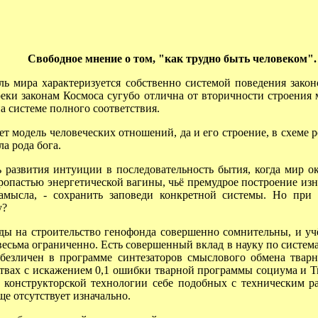
Свободное мнение о том, "как трудно быть человеком".
 мира характеризуется собственно системой поведения закон
еки законам Космоса сугубо отлична от вторичности строения
а системе полного соответствия.
т модель человеческих отношений, да и его строение, в схеме 
а рода бога.
развития интуиции в последовательность бытия, когда мир о
ропастью энергетической вагины, чьё премудрое построение из
амысла, - сохранить заповеди конкретной системы. Но при
у?
ды на строительство генофонда совершенно сомнительны, и уч
сьма ограниченно. Есть совершенный вклад в науку по система
безличен в программе синтезаторов смыслового обмена твар
твах с искажением 0,1 ошибки тварной программы социума и Т
 конструкторской технологии себе подобных с техническим р
е отсутствует изначально.