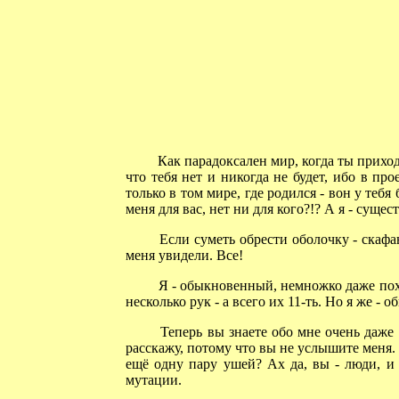
Как парадоксален мир, когда ты приход
что тебя нет и никогда не будет, ибо в пр
только в том мире, где родился - вон у тебя 
меня для вас, нет ни для кого?!? А я - суще
Если суметь обрести оболочку - скафан
меня увидели. Все!
Я - обыкновенный, немножко даже похож
несколько рук - а всего их 11-ть. Но я же -
Теперь вы знаете обо мне очень даже м
расскажу, потому что вы не услышите меня. 
ещё одну пару ушей? Ах да, вы - люди, и 
мутации.