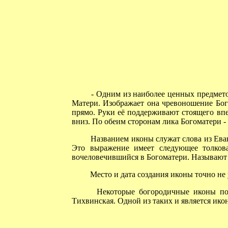
- Одним из наиболее ценных предметов,
Матери. Изображает она чревоношение Бого
прямо. Руки её поддерживают стоящего впе
вниз. По обеим сторонам лика Богоматери 
Названием иконы служат слова из Еван
Это выражение имеет следующее толков
вочеловечившийся в Богоматери. Называют э
Место и дата создания иконы точно не у
Некоторые богородичные иконы получ
Тихвинская. Одной из таких и является ико