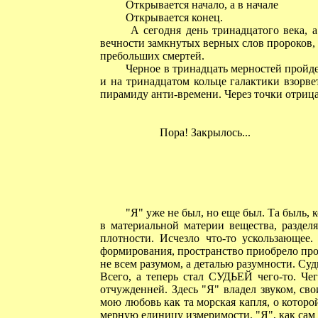
Открывается начало, а в начале
Открывается конец.
А сегодня день тринадцатого века, а 
вечности замкнутых верных слов пророков,
пребольших смертей.
Черное в тринадцать мерностей пройдет
и на тринадцатом кольце галактики взорв
пирамиду анти-времени. Через точки отрица
Пора! Закрылось...
"Я" уже не был, но еще был. Та быль, к
в материальной материи вещества, раздел
плотности. Исчезло что-то ускользающее
формирования, пространство приобрело прос
не всем разумом, а деталью разумности. Суд
Всего, а теперь стал СУДЬЕЙ чего-то. Че
отчужденней. Здесь "Я" владел звуком, св
мою любовь как та морская капля, о которой
мерную единицу измеримости. "Я", как сам 