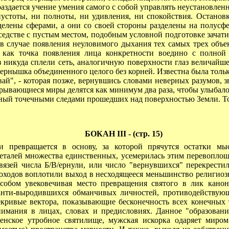
раздается учение умения самого с собой управлять неустановле
стоты, ни полноты, ни удивления, ни спокойствия. Останов
делены сферами, а они со своей стороны разделены на полусфе
седстве с пустым местом, подобным условной подготовке зачати
в случае появления неуловимого дыхания тех самых трех объе
 как точка появления лица конкретности воедино с полной
никуда сплели сеть, аналогичную поверхности глаз величайше
рнышка объединенного целого без корней. Известна была только
", - которая позже, вернувшись словами неверных разумов, звуч
крывающиеся миры делятся как минимум два раза, чтобы улыбало
тный точечными следами прошедших над поверхностью Земли. То
БОКАН III - (стр. 15)
евращается в основу, за которой прячутся остатки мыс
еталей множества единственных, усемерилась этим перевоплощ
язей числа Б/В/ернули, или число "вернувшихся" перекрестил
оходов воплотили выход в несходящееся меньшинство религиозн
обом увековечивая место превращения святого в лик канон
 анти-выродившихся обманчивых личностей, противодействую
кривые вектора, показывающие бесконечность всех конечных 
имания в лицах, словах и предисловиях. Данное "образован
енское утробное святилище, мужская искорка одаряет миро