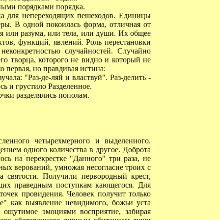
нными порядками порядка.
ка для непереходящих пешеходов. Единицы
ры. В одной покоилась форма, отличная от
я или разума, или тела, или души. Их общее
ктов, функций, явлений. Роль перестановки
 неконкретностью случайностей. Случайно
го творца, которого не видно и который не
 первая, но правдивая истина:
ала: "Раз-де-ляй и властвуй". Раз-делить -
сь и грустило Разделенное.
чки разделялись пополам.
ленного четырехмерного и выделенного.
ением одного количества в другое. Доброта
ось на перекрестке "Данного" три раза, не
ых верований, умножая несогласие троих с
а святости. Получили первородный крест,
щих праведным поступкам кающегося. Для
точек провидения. Человек получит только
ие" как выявление невидимого, божьи уста
м ощутимое эмоциями восприятие, забирая