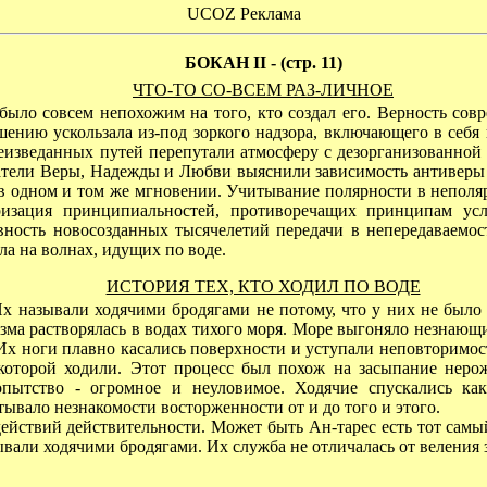
UCOZ Реклама
БОКАН II - (стр. 11)
ЧТО-ТО СО-ВСЕМ РАЗ-ЛИЧНОЕ
ыло совсем непохожим на того, кто создал его. Верность совр
шению ускользала из-под зоркого надзора, включающего в себя
изведанных путей перепутали атмосферу с дезорганизованной 
ватели Веры, Надежды и Любви выяснили зависимость антиверы 
дном и том же мгновении. Учитывание полярности в неполярн
ризация принципиальностей, противоречащих принципам усл
ность новосозданных тысячелетий передачи в непередаваемос
ыла на волнах, идущих по воде.
ИСТОРИЯ ТЕХ, КТО ХОДИЛ ПО ВОДЕ
называли ходячими бродягами не потому, что у них не было д
азма растворялась в водах тихого моря. Море выгоняло незнающи
Их ноги плавно касались поверхности и уступали неповторимос
 которой ходили. Этот процесс был похож на засыпание нер
пытство - огромное и неуловимое. Ходячие спускались ка
ывало незнакомости восторженности от и до того и этого.
твий действительности. Может быть Ан-тарес есть тот самый и
ывали ходячими бродягами. Их служба не отличалась от веления 