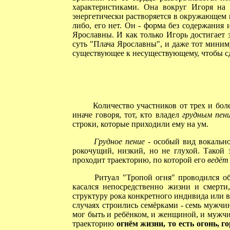
характеристиками. Она вокруг Игоря на
энергетически растворяется в окружающем ми
либо, его нет. Он - форма без содержания 
Ярославны. И как только Игорь достигает 
суть "Плача Ярославны", и даже тот миниму
существующее к несуществующему, чтобы с
Количество участников от трех и боле
иначе говоря, тот, кто владел
грудным пен
строки, которые приходили ему на ум.
Грудное пение
- особый вид вокально
рокочущий, низкий, но не глухой. Такой 
проходит траекторию, по которой его
ведёт
Ритуал "Тропой огня" проводился обяз
касался непосредственно жизни и смерти,
структуру рока конкретного индивида или в
случаях строились семёрками - семь мужчин
мог быть и ребёнком, и женщиной, и мужчи
траекторию
огнём жизни, то есть огонь, 