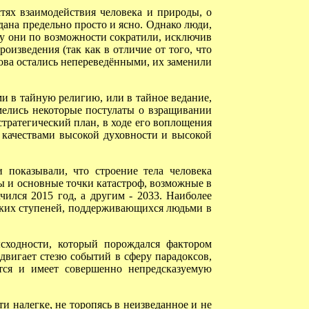
ях взаимодействия человека и природы, о
ана предельно просто и ясно. Однако люди,
му они по возможности сократили, исключив
оизведения (так как в отличие от того, что
лова остались непереведёнными, их заменили
 в тайную религию, или в тайное ведание,
мелись некоторые постулаты о взращивании
стратегический план, в ходе его воплощения
 качествами высокой духовности и высокой
оказывали, что строение тела человека
ы и основные точки катастроф, возможные в
чился 2015 год, а другим - 2033. Наиболее
ских ступеней, поддерживающихся людьми в
ходности, который порождался фактором
двигает стезю событий в сферу парадоксов,
ется и имеет совершенно непредсказуемую
 налегке, не торопясь в неизведанное и не