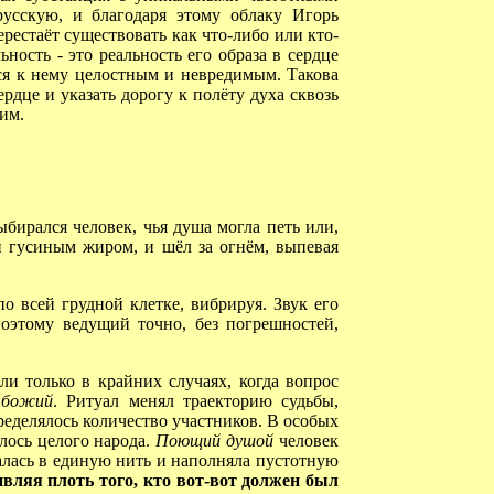
усскую, и благодаря этому облаку Игорь
ерестаёт существовать как что-либо или кто-
ность - это реальность его образа в сердце
тся к нему целостным и невредимым. Такова
рдце и указать дорогу к полёту духа сквозь
им.
ирался человек, чья душа могла петь или,
 гусиным жиром, и шёл за огнём, выпевая
о всей грудной клетке, вибрируя. Звук его
поэтому ведущий точно, без погрешностей,
и только в крайних случаях, когда вопрос
 божий
. Ритуал менял траекторию судьбы,
ределялось количество участников. В особых
алось целого народа.
Поющий душой
человек
алась в единую нить и наполняла пустотную
ивляя плоть того, кто вот-вот должен был