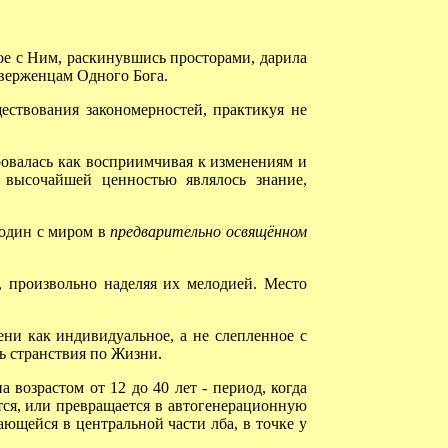
ое с Ним, раскинувшись просторами, дарила
иверженцам Одного Бога.
ствования закономерностей, практикуя не
овалась как восприимчивая к изменениям и
 высочайшей ценностью являлось знание,
 один с миром в
предварительно освящённом
произвольно наделяя их мелодией. Место
ни как индивидуальное, а не слепленное с
ть странствия по Жизни.
озрастом от 12 до 40 лет - период, когда
тся, или превращается в автогенерационную
ающейся в центральной части лба, в точке у