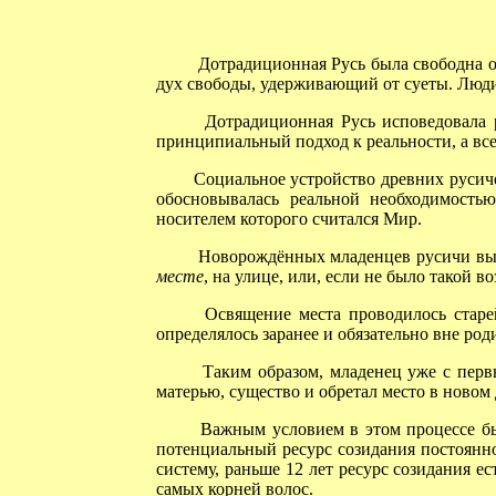
Дотрадиционная Русь была свободна от 
дух свободы, удерживающий от суеты. Люди
Дотрадиционная Русь исповедовала ре
принципиальный подход к реальности, а в
Социальное устройство древних русиче
обосновывалась реальной необходимость
носителем которого считался Мир.
Новорождённых младенцев русичи выно
месте
, на улице, или, если не было такой 
Освящение места проводилось старей
определялось заранее и обязательно вне род
Таким образом, младенец уже с первы
матерью, существо и обретал место в новом
Важным условием в этом процессе было
потенциальный ресурс созидания постоянно
систему, раньше 12 лет ресурс созидания е
самых корней волос.