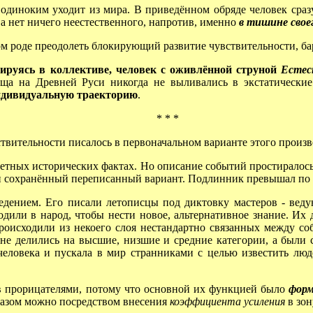
иноким уходит из мира. В приведённом обряде человек сразу 
ва нет ничего неестественного, напротив, именно
в тишине свое
 роде преодолеть блокирующий развитие чувствительности, бар
ируясь в коллективе, человек с оживлённой струной
Естес
ища на Древней Руси никогда не выливались в экстатическ
индивидуальную траекторию
.
* * *
ствительности писалось в первоначальном варианте этого произ
тных исторических фактах. Но описание событий простиралось 
 и сохранённый переписанный вариант. Подлинник превышал по о
ением. Его писали летописцы под диктовку мастеров - веду
дили в народ, чтобы нести новое, альтернативное знание. Их д
роисходили из некоего слоя нестандартно связанных между со
не делились на высшие, низшие и средние категории, а были с
ловека и пускала в мир странниками с целью известить людей
в прорицателями, потому что основной их функцией было
форм
азом можно посредством внесения
коэффициента усиления
в зон