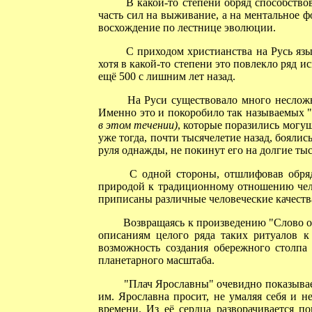
В какой-то степени обряд способствов
часть сил на выживание, а на ментальное 
восхождение по лестнице эволюции.
С приходом христианства на Русь язы
хотя в какой-то степени это повлекло ряд 
ещё 500 с лишним лет назад.
На Руси существовало много несложны
Именно это и покоробило так называемых 
в этом течении)
, которые поразились могу
уже тогда, почти тысячелетие назад, боялись 
руля однажды, не покинут его на долгие тыс
С одной стороны, отшлифовав обряды 
природой к традиционному отношению чело
приписаны различные человеческие качества
Возвращаясь к произведению "Слово о 
описаниям целого ряда таких ритуалов к
возможность создания обережного столпа
планетарного масштаба.
"Плач Ярославны" очевидно показывает,
им. Ярославна просит, не умаляя себя и н
времени. Из её сердца разворачивается п