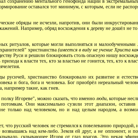
ал сохранению ментального генофонда нации в экстремальных
формирование оставался тот минимум, с которым, если не распо
ческие обряды не исчезли, напротив, они были инкрустирова
искажений. Например, обряд восхождения к дереву не дошёл не то
х ритуалов, которые могли выполняться и малообученными лю
"хранителей" христианства
(имеется в виду не учение Христа ка
ществу Руси и решили блокировать столь опасную нишу восхож
прихода к власти тех, кто за властью не гонится, тех, кто к влас
ячелетия.
русичей, христианство блокировало их развитие и естестве
века и бога, бога и человека. Бог приобрёл нереальный чело
, например такие, как гнев.
полку Игореве", можно сказать, что именно
люди
, которые нес
 потомкам. Они максимально сузили этот диапазон, оставив
 не только над человеком, но и над целым народом, а возмо
 что русский человек не стремился к повелеванию природой, и
е возвышаясь над кем-либо. Земля ей друг, а не оппонент, и п
окрывало, скрывающее Игоря от глаз врагов. Это некая эфи