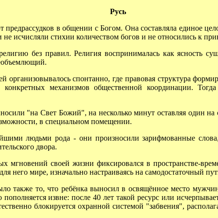
Русь
предрассудков в общении с Богом. Она составляла единое цел
 не исчисляли стихии количеством богов и не относились к пр
лигию без правил. Религия воспринималась как ясность суще
сеобъемлющий.
й организовывалось спонтанно, где правовая структура формир
ю конкретных механизмов общественной координации. Тогда
сили "на Свет Божий", на несколько минут оставляя один на
возможности, в специальном помещении.
шими людьми рода - они произносили зарифмованные слова, 
ительского двора.
х мгновений своей жизни фиксировался в пространстве-време
 для него мире, изначально настраиваясь на самодостаточный пу
 также то, что ребёнка выносил в освящённое место мужчина в
 пополняется извне: после 40 лет такой ресурс или исчерпывае
стественно блокируется охранной системой "забвения", располаг