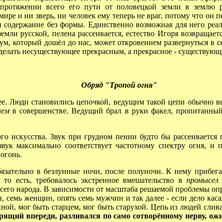
 протяжении всего его пути от половецкой земли в землю р
ре и ни зверь, ни человек ему теперь не враг, потому что он п
и содержание без формы. Единственно возможная для него реаль
земли русской, пелена рассеивается, естество Игоря возвращае
м, который дошёл до нас, может откровением развернуться в се
делать несуществующее прекрасным, а прекрасное - существующ
Обряд "Тропой огня"
е. Люди становились цепочкой, ведущим такой цепи обычно выб
ием
в совершенстве. Ведущий брал в руки факел, пропитанный
го искусства. Звук при грудном пении будто бы рассеивается п
звук максимально соответствует частотному спектру огня, и 
огонь.
ательно в безлунные ночи, после полуночи. К нему прибегал
 то есть, требовалось экстренное вмешательство в
промысел
сего народа. В зависимости от масштаба решаемой проблемы оп
, семь женщин, опять семь мужчин и так далее - если дело кас
ной, мог быть старцем, мог быть старухой. Цепь из людей слив
горящий впереди, разливался по само сотворённому нерву, ож