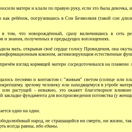
сили матери и клали по правую руку, если это была девочка, ил
как ребёнок, погрузившись в Сон Безмолвия (такой сон длился
том, что новорождённый, сразу включившись в сеть реа
ов и знания, полученных в предыдущих воплощениях.
ла мать, открывая своё сердце голосу Провидения, она окуты
оинформационным коконом, активизирующим естественные функ
ричём взгляд кормящей матери сосредоточивался на пламени 
лось песнями и контактом с "живым" светом (солнце или пла
 окрепшему, зрелому человеку или находящемуся в утробе матер
 или растущей - неважно, это окажет благотворное влияние
й закладке фундамента для воспроизведения потомства (у женщ
ается один на один.
бодолюбивый народ, не страшащийся ни смерти, ни жизни, так 
ерть всегда равны, ибо
едины
.