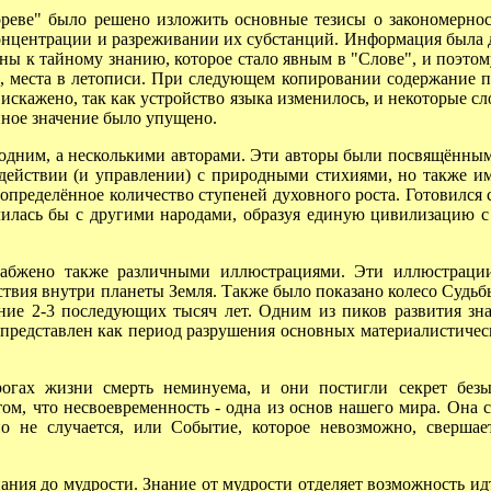
ве" было решено изложить основные тезисы о закономерност
онцентрации и разреживании их субстанций. Информация была д
ы к тайному знанию, которое стало явным в "Слове", и поэто
, места в летописи. При следующем копировании содержание пр
искажено, так как устройство языка изменилось, и некоторые с
нное значение было упущено.
одним, а несколькими авторами. Эти авторы были посвящёнными
модействии (и управлении) с природными стихиями, но также и
пределённое количество ступеней духовного роста. Готовился 
слилась бы с другими народами, образуя единую цивилизацию с
жено также различными иллюстрациями. Эти иллюстрации п
ствия внутри планеты Земля. Также было показано колесо Судьб
ние 2-3 последующих тысяч лет. Одним из пиков развития зна
л представлен как период разрушения основных материалистиче
ах жизни смерть неминуема, и они постигли секрет безыс
ом, что несвоевременность - одна из основ нашего мира. Она с
 но не случается, или Событие, которое невозможно, сверша
ия до мудрости. Знание от мудрости отделяет возможность идти