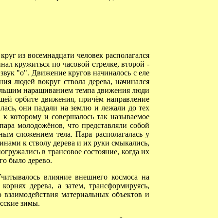
 круг из восемнадцати человек располагался
нал кружиться по часовой стрелке, второй -
 звук "о". Движение кругов начиналось с еле
ения людей вокруг ствола дерева, начинался
 большим наращиванием темпа движения люди
бщей орбите движения, причём направление
ась, они падали на землю и лежали до тех
, к которому и совершалось так называемое
пара молодожёнов, что представляли собой
ным сложением тела. Пара располагалась у
пинами к стволу дерева и их руки смыкались,
огружались в трансовое состояние, когда их
го было дерево.
читывалось влияние внешнего космоса на
орнях дерева, а затем, трансформируясь,
ю взаимодействия материальных объектов и
усские зимы.