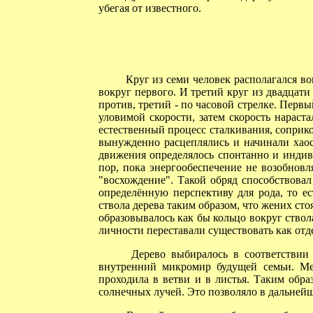
убегая от известного.
Круг из семи человек располагался вок
вокруг первого. И третий круг из двадцати
против, третий - по часовой стрелке. Первы
уловимой скорости, затем скорость нараста
естественный процесс сталкивания, соприк
вынужденно расцеплялись и начинали хаос
движения определялось спонтанно и индив
пор, пока энергообеспечение не возобновл
"восхождение". Такой обряд способствова
определённую перспективу для рода, то е
ствола дерева таким образом, что жених сто
образовывалось как бы кольцо вокруг ствол
личности переставали существовать как отд
Дерево выбиралось в соответствии с
внутренний микромир будущей семьи. Мен
проходила в ветви и в листья. Таким обр
солнечных лучей. Это позволяло в дальнейш