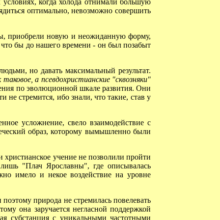
 условиях, когда холода отнимали большую
рядиться оптимально, невозможно совершить
ны, приобрели новую и неожиданную форму,
 что бы до нашего времени - он был позабыт
дьми, но давать максимальный результат.
к таковое, а псевдохристианские "сквозняки"
дения по эволюционной шкале развития. Они
ти не стремится, ибо знали, что такие, став у
нное усложнение, свело взаимодействие с
веческий образ, которому вымышленно были
ли христианское учение не позволили пройти
 лишь "Плач Ярославны", где описывалась
жно имело и некое воздействие на уровне
 поэтому природа не стремилась повелевать
отому она заручается негласной поддержкой
рная субстанция с уникальными частотными