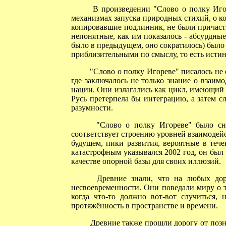
В произведении "Слово о полку Игоре
механизмах запуска природных стихий, о к
копировавшие подлинник, не были причастн
непонятные, как им показалось - абсурдные
было в предыдущем, оно сократилось) было 
приблизительными по смыслу, то есть исти
"Слово о полку Игореве" писалось не 
где заключалось не только знание о взаи
нации. Они излагались как цикл, имеющий о
Русь претерпела бы интеграцию, а затем 
разумности.
"Слово о полку Игореве" было снаб
соответствует строению уровней взаимодей
будущем, пики развития, вероятные в тече
катастрофным указывался 2002 год, он бы
качестве опорной базы для своих иллюзий.
Древние знали, что на любых дорог
несвоевременности. Они поведали миру о т
когда что-то должно вот-вот случиться,
протяжённость в пространстве и времени.
Древние также прошли дорогу от познан