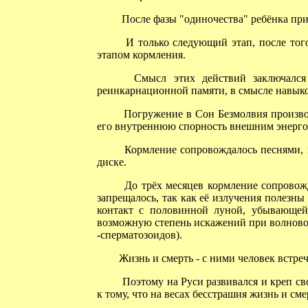
После фазы "одиночества" ребёнка прино
И только следующий этап, после того 
этапом кормления.
Смысл этих действий заключался в 
реинкарнационной памяти, в смысле навык
Погружение в Сон Безмолвия производи
его внутреннюю спорность внешним энерг
Кормление сопровождалось песнями, п
диске.
До трёх месяцев кормление сопровожда
запрещалось, так как её излучения полезны
контакт с половинной луной, убывающей
возможную степень искажений при волново
-сперматозоидов).
Жизнь и смерть - с ними человек встреч
Поэтому на Руси развивался и креп сво
к тому, что на весах бесстрашия жизнь и см