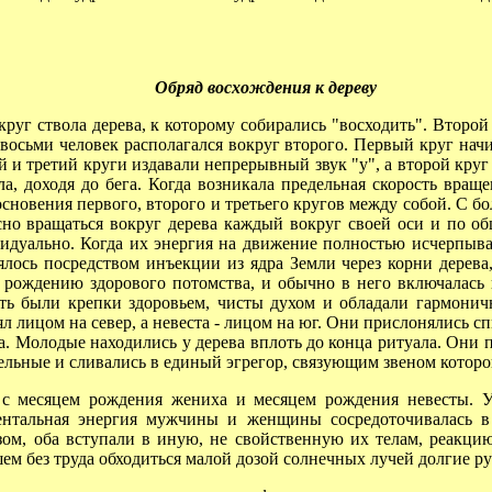
Обряд восхождения к дереву
руг ствола дерева, к которому собирались "восходить". Второй
 восьми человек располагался вокруг второго. Первый круг начи
й и третий круги издавали непрерывный звук "у", а второй круг
ла, доходя до бега. Когда возникала предельная скорость вращ
основения первого, второго и третьего кругов между собой. С
но вращаться вокруг дерева каждый вокруг своей оси и по о
идуально. Когда их энергия на движение полностью исчерпывал
ялось посредством инъекции из ядра Земли через корни дерева
л рождению здорового потомства, и обычно в него включалась 
сть были крепки здоровьем, чисты духом и обладали гармонич
ял лицом на север, а невеста - лицом на юг. Они прислонялись с
а. Молодые находились у дерева вплоть до конца ритуала. Они п
ельные и сливались в единый эгрегор, связующим звеном которо
 месяцем рождения жениха и месяцем рождения невесты. У
тальная энергия мужчины и женщины сосредоточивалась в к
азом, оба вступали в иную, не свойственную их телам, реакци
ем без труда обходиться малой дозой солнечных лучей долгие р