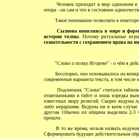
Человек приходит в мир одиноким и од
опора - он сам и что в состоянии одиночест
Такое понимание позволяло в некотором
Сызнова появляясь в мире и форм
истерии толпы
. Потому ритуальные игр
сознательности с сохранением права на 
"Слово о полку Игореве" - о чём в дей
Бесспорно, оно основывалось на конкре
современные варианты текста, в том числе
Подлинник "Слова" считался тайновед
отшельниками в тайге и лишь изредка выхо
известных миру религий. Скорее ведуны п
либо иерархиям. Ведуны ни в коем случае 
другом. Обычно их община выделяла 2-3 че
прошло.
В то же время, нельзя назвать ведуно
Сформировать будущее действительным обр