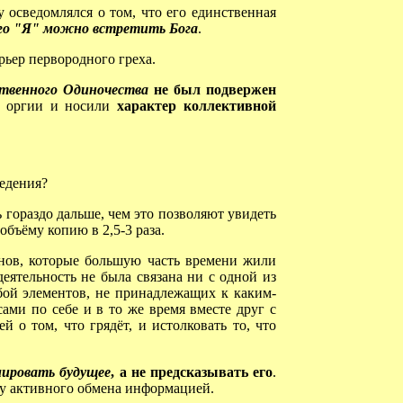
осведомлялся о том, что его единственная
го "Я" можно встретить Бога
.
ьер первородного греха.
твенного Одиночества
не был подвержен
ие оргии и носили
характер коллективной
ведения?
гораздо дальше, чем это позволяют увидеть
бъёму копию в 2,5-3 раза.
нов, которые большую часть времени жили
еятельность не была связана ни с одной из
бой элементов, не принадлежащих к каким-
ами по себе и в то же время вместе друг с
 о том, что грядёт, и истолковать то, что
ировать будущее
, а не предсказывать его
.
у активного обмена информацией.