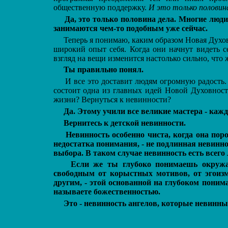
общественную поддержку.
И это только половина
Да, это только половина дела. Многие люд
занимаются чем-то подобным уже сейчас.
Теперь я понимаю, каким образом Новая Духов
широкий опыт себя. Когда они начнут видеть с
взгляд на вещи изменится настолько сильно, что 
Ты правильно понял.
И все это доставит людям огромную радость.
состоит одна из главных идей Новой Духовност
жизни? Вернуться к невинности?
Да. Этому учили все великие мастера - кажд
Вернитесь к детской невинности.
Невинность особенно чиста, когда она по
недостатка понимания, - не подлинная невинно
выбора. В таком случае невинность есть всего
Если же ты глубоко понимаешь окруж
свободным от корыстных мотивов, от эгоизм
другим, - этой основанной на глубоком поним
называете божественностью.
Это - невинность ангелов, которые невинны н