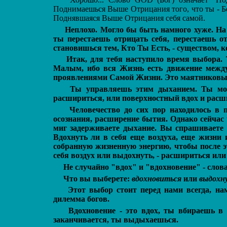
Поднимаешься Выше Отрицания того, что ты - Бог
Поднявшаяся Выше Отрицания себя самой.
Неплохо. Могло бы быть намного хуже. На 
ты перестаешь отрицать себя, перестаешь 
становишься тем, Кто Ты Есть, - существом, 
Итак, для тебя наступило время выбора.
Малым, ибо вся Жизнь есть движение меж
проявлениями Самой Жизни. Это маятниковый 
Ты управляешь этим дыханием. Ты мож
расшириться, или поверхностный вдох и расши
Человечество до сих пор находилось в 
осознания, расширение бытия. Однако сейчас 
миг задерживаете дыхание. Вы спрашиваете 
Вдохнуть ли в себя еще воздуха, еще жизни
собранную жизненную энергию, чтобы после эт
себя воздух или выдохнуть, - расшириться или
Не случайно "вдох" и "вдохновение" - слов
Что вы выберете:
вдохновиться
или
выдохн
Этот выбор стоит перед нами всегда, на
дилемма богов.
Вдохновение - это вдох, ты вбираешь в 
заканчивается, ты выдыхаешься.