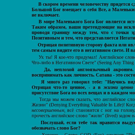
В скором времени человечеству придется 
Большой Бог вмещает в себя Все, а Маленьки
не включает.
В мире Маленького Бога Бог является исто
Таким образом, ваши претендующие на искл
проводя границу между тем, что с точки з
Позитивным и тем, что представляется Негат
Отрицая позитивную сторону факта или явл
тем самым видите его в негативном свете. И в
Ух ты! Я кое-что придумал! Английское сло
Что-либо в Негативном Свете" (Seeing Any Thing 
Да, неплохой англоязычный акроним.
воспринимать как личность. Сатана - это сост
Я много раз говорил тебе: "Научись ви
Отрицая что-то ценное, - а в
жизни ценно 
присутствие Бога во всех вещах и в каждом мо
Тогда мы можем сказать, что английское сл
Жизни" (Denying Everything Valuable In Life)! К
несовершенным,
всё становится с ног на голову
прочесть английское слово "жили" (lived) задом н
Послушай, если тебе так нравится выд
обозначать слово Бог?
Хорошо... Слово GOD (Бог) означает "Под