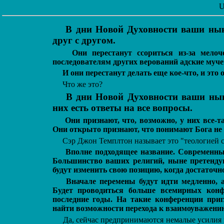
U
В дни Новой Духовности ваши нын
друг с другом.
Они перестанут ссориться из-за мело
последователям других верований адские муче
И они перестанут делать еще кое-что, и это 
Что же это?
В дни Новой Духовности ваши нын
них есть ответы на все вопросы.
Они признают, что, возможно, у них все-
Они открыто признают, что понимают Бога не до
Сэр Джон Темплтон называет это "теологией 
Вполне подходящее название. Современны
Большинство ваших религий, ныне претенду
будут изменить свою позицию, когда достаточн
Вначале перемены будут идти медленно, а
Будет проводиться больше всемирных конф
последние годы. На такие конференции при
найти возможности перехода к взаимоуважению
Да, сейчас предпринимаются немалые усилия в