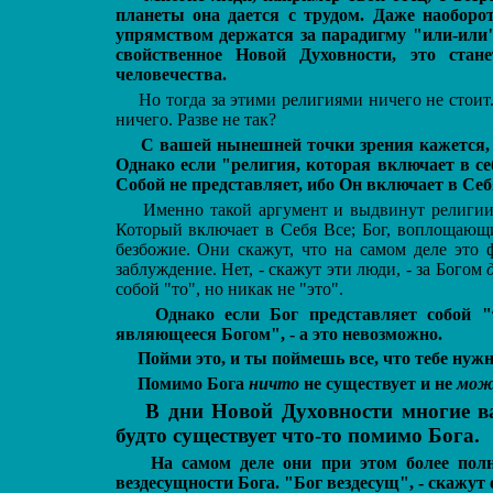
планеты она дается с трудом. Даже наобор
упрямством держатся за парадигму "или-или
свойственное Новой Духовности, это ста
человечества.
Но тогда за этими религиями ничего не стоит.
ничего. Разве не так?
С вашей нынешней точки зрения кажется, 
Однако если "религия, которая включает в себ
Собой не представляет, ибо Он включает в Себ
Именно такой аргумент и выдвинут религии.
Который включает в Себя Все; Бог, воплощающи
безбожие. Они скажут, что на самом деле это 
заблуждение. Нет, - скажут эти люди, - за Богом
собой "то", но никак не "это".
Однако если Бог представляет собой "т
являющееся Богом", - а это невозможно.
Пойми это, и ты поймешь все, что тебе нуж
Помимо Бога
ничто
не существует и не
мож
В дни Новой Духовности многие в
будто существует что-то помимо Бога.
На самом деле они при этом более полн
вездесущности Бога. "Бог вездесущ", - скажут 