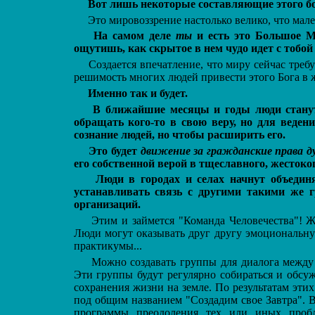
Вот лишь некоторые составляющие этого бол
Это мировоззрение настолько велико, что мале
На самом деле
ты
и есть это Большое Ми
ощутишь, как скрытое в нем чудо идет с тобой 
Создается впечатление, что миру сейчас треб
решимость многих людей привести этого Бога в ж
Именно так и будет.
В ближайшие месяцы и годы люди станут
обращать кого-то в свою веру, но для веден
сознание людей, но чтобы расширить его.
Это будет
движение за гражданские права 
его собственной верой в тщеславного, жестоко
Люди в городах и селах начнут объеди
устанавливать связь с другими такими же 
организаций.
Этим и займется "Команда Человечества"! 
Люди могут оказывать друг другу эмоциональну
практикумы...
Можно создавать группы для диалога между
Эти группы будут регулярно собираться и обсу
сохранения жизни на земле. По результатам эт
под общим названием "Создадим свое Завтра". 
программы преодоления тех или иных проб