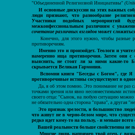
"Объединенной Религиозной Инициативы"
(Unit
И основные дискуссии на этих важных соб
люди признают, что разнообразие религи
Участники подобных мероприятий бу
межконфессиональным различиям с уважени
сочетание различных взглядов
может сложиться
Конечно, для этого нужно, чтобы разные
противоречиям.
Именно это и произойдет. Теологи и учите
намеренно ища противоречия. Затем они с 
выяснить, не стоят ли за ними какие-то Б
скрывается Великая Гармония.
Вспомни книги "Беседы с Богом", где Я 
противоречивые истины сосуществуют в одном
Да, я об этом помню. Это понимание не раз 
точками зрения или явно несовместимыми исти
своего отца: "Сынок, на любую ситуацию можно п
не обязательно одна сторона "права", а другая "н
Это признак зрелости, и большинство людей
что живут не в черно-белом мире, что сущест
редко идет кому-то на пользу, - и меньше всег
Вашей реальности больше свойственна не па
Многие люди, например твой отец, с возр