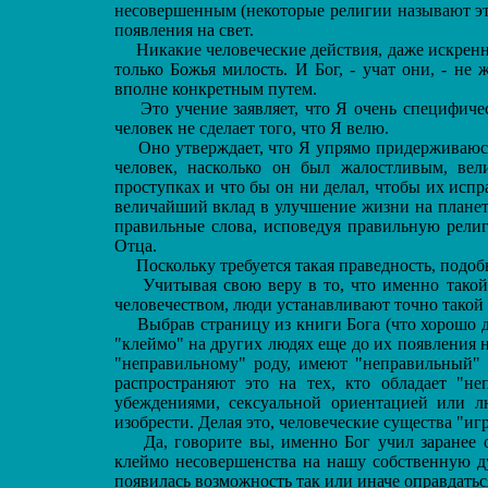
несовершенным (некоторые религии называют эт
появления на свет.
Никакие человеческие действия, даже искреннее
только Божья милость. И Бог, - учат они, - не
вполне конкретным путем.
Это учение заявляет, что Я очень специфическ
человек не сделает того, что Я велю.
Оно утверждает, что Я упрямо придерживаюсь 
человек, насколько он был жалостливым, в
проступках и что бы он ни делал, чтобы их испра
величайший вклад в улучшение жизни на планет
правильные слова, исповедуя правильную религ
Отца.
Поскольку требуется такая праведность, подобн
Учитывая свою веру в то, что именно такой 
человечеством, люди устанавливают точно такой 
Выбрав страницу из книги Бога (что хорошо дл
"клеймо" на других людях еще до их появления н
"неправильному" роду, имеют "неправильный"
распространяют это на тех, кто обладает "не
убеждениями, сексуальной ориентацией или 
изобрести. Делая это, человеческие существа "иг
Да, говорите вы, именно Бог учил заранее о
клеймо несовершенства на нашу собственную д
появилась возможность так или иначе оправдатьс