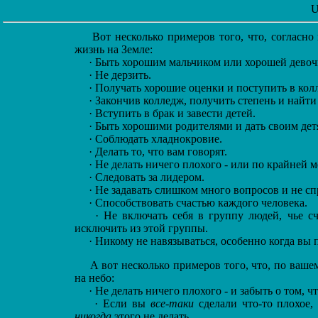
U
Вот несколько примеров того, что, согласно
жизнь на Земле:
·
Быть хорошим мальчиком или хорошей девоч
·
Не дерзить.
·
Получать хорошие оценки и поступить в кол
·
Закончив колледж, получить степень и найти
·
Вступить в брак и завести детей.
·
Быть хорошими родителями и дать своим дет
·
Соблюдать хладнокровие.
·
Делать то, что вам говорят.
·
Не делать ничего плохого - или по крайней м
·
Следовать за лидером.
·
Не задавать слишком много вопросов и не сп
·
Способствовать счастью каждого человека.
·
Не включать себя в группу людей, чье сча
исключить из этой группы.
·
Никому не навязываться, особенно когда вы 
А вот несколько примеров того, что, по ваше
на небо:
·
Не делать ничего плохого - и забыть о том, ч
·
Если вы
все-таки
сделали что-то плохое,
никогда
этого не делать.