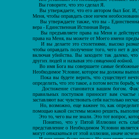
Вы говорите, что это сделал Я.
Вы утверждаете, что его автором был Бог. И, 
Меня, чтобы оправдать свое ничем необоснованно
Вы утверждаете также, что вы - Единственна
вера - Единственная Истинная Вера.
Вы предъявляете права на Меня и действуете 
права на Меня, вы можете от Моего имени предъяв
И вы делаете это столетиями, высоко разма
чтобы оправдать получение того, чего нет в дос
включая убийства. Вы заходите так далеко, чт
других людей и называя это
священной войной.
Во имя Бога вы совершаете самые безбожные п
Необходимое Условие, которое вы должны выпол
Пока вы будете верить, что существует нечт
определить, что это такое, а потом вести борьбу, 
Достижение становится вашим богом. Факти
правильных поступков приносит вам счастье 
заставляют вас чувствовать себя настолько несча
Но, возможно, еще важнее то, как определить
помощью какой системы можно решить, выполнен
Это то, чего вы не знали. Это тот вопрос, кот
Понятно, что у Пятой Иллюзии есть слабое
представление о Необходимом Условии является
могут
отказаться
от этой иллюзии, иначе исчезн
И они опять были правы. Но они опять совер