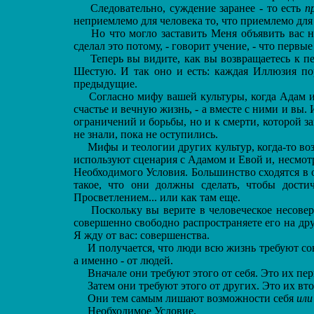
Следовательно, суждение заранее - то есть
п
неприемлемо для человека то, что приемлемо для
Но что могло заставить Меня объявить вас н
сделал это потому, - говорит учение, - что перв
Теперь вы видите, как вы возвращаетесь к п
Шестую. И так оно и есть: каждая Иллюзия п
предыдущие.
Согласно мифу вашей культуры, когда Адам и 
счастье и вечную жизнь, - а вместе с ними и вы.
ограничений и борьбы, но и к смерти, которой за
не знали, пока не оступились.
Мифы и теологии других культур, когда-то во
используют сценария с Адамом и Евой и, несмотр
Необходимого Условия. Большинство сходятся в 
такое, что они должны сделать, чтобы дости
Просветлением... или как там еще.
Поскольку вы верите в человеческое несоверш
совершенно свободно распространяете его на дру
Я жду от вас: совершенства.
И получается, что люди всю жизнь требуют со
а именно - от людей.
Вначале они требуют этого от себя. Это их пер
Затем они требуют этого от других. Это их вто
Они тем самым лишают возможности себя
или
Необходимое Условие.