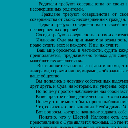
Родители требуют совершенства от своих не
несовершенных родителей.
Граждане требуют совершенства от своего 
совершенства от своих несовершенных граждан.
Церкви требуют совершенства от своей несо
несовершенных церквей.
Соседи требуют совершенства от своих соседей, 
Иллюзию Суда вы принимаете за реальность, в р
право судить всех и каждого. И вы их судите.
Ваш мир бросается, в частности, судить каждого
предполагается, предназначено только для сов
малейшее несовершенство.
Вы становитесь настолько фанатичными, что
лидерами, героями или кумирами, - обкрадывая т
ваше общество.
Вы попались в ловушку собственных выдумок и
друг друга, и Суда, на который, вы уверены, обрек
Но почему простое наблюдение над собой заста
Разве простое наблюдение чего-то - это на сам
Почему это не может быть просто наблюдение
Что, если кто-то не выполнил Необходимое Усл
Вот вопросы, которые начинают задавать себе
Понятно, что у Шестой Иллюзии есть слабо
представление о Суде является ложным. Но где-т
этой иллюзии, иначе исчезнет из жизни что-то оч