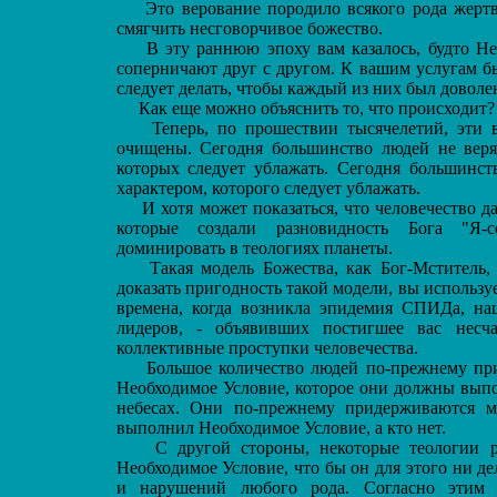
Это верование породило всякого рода жертвы
смягчить несговорчивое божество.
В эту раннюю эпоху вам казалось, будто Нехв
соперничают друг с другом. К вашим услугам бы
следует делать, чтобы каждый из них был доволе
Как еще можно объяснить то, что происходит?
Теперь, по прошествии тысячелетий, эти в
очищены. Сегодня большинство людей не веря
которых следует ублажать. Сегодня большинст
характером, которого следует ублажать.
И хотя может показаться, что человечество д
которые создали разновидность Бога "Я-со
доминировать в теологиях планеты.
Такая модель Божества, как Бог-Мститель, 
доказать пригодность такой модели, вы использу
времена, когда возникла эпидемия СПИДа, на
лидеров, - объявивших постигшее вас несч
коллективные проступки человечества.
Большое количество людей по-прежнему при
Необходимое Условие, которое они должны выпо
небесах. Они по-прежнему придерживаются 
выполнил Необходимое Условие, а кто нет.
С другой стороны, некоторые теологии р
Необходимое Условие, что бы он для этого ни д
и нарушений любого рода. Согласно этим 