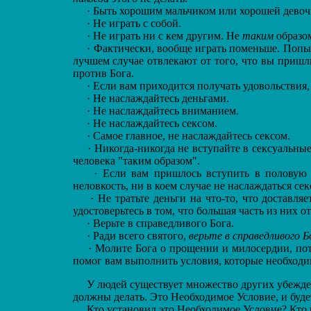
·
Быть хорошим мальчиком или хорошей девоч
·
Не играть с собой.
·
Не играть ни с кем другим. Не
таким
образом
·
Фактически, вообще играть поменьше. Попытат
лучшем случае отвлекают от того, что вы пришли
против Бога.
·
Если вам приходится получать удовольствия,
·
Не наслаждайтесь деньгами.
·
Не наслаждайтесь вниманием.
·
Не наслаждайтесь сексом.
·
Самое главное, не наслаждайтесь сексом.
·
Никогда-никогда не вступайте в сексуальные
человека "таким образом".
·
Если вам пришлось вступить в половую 
неловкость, ни в коем случае не наслаждаться се
·
Не тратьте деньги на что-то, что доставляе
удостоверьтесь в том, что большая часть из них от
·
Верьте в справедливого Бога.
·
Ради всего святого,
верьте в справедливого Б
·
Молите Бога о прощении и милосердии, по
помог вам выполнить условия, которые необходи
У людей существует множество других убежден
должны делать. Это Необходимое Условие, и буде
Кто установил это Необходимое Условие? Кто 