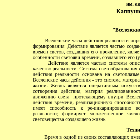
им. а
Каппуше
"Вселенские
Вселенские часы действия реальности опред
формирования. Действие является частью созда
времен светов, создавших его проявление, явля
особенности светояви времени, создавшего его (
Действие является частью системы описан
качество реальности. Система светообразования 
действия реальности основана на светоплазм
Вселенские часы действия - это система матери
жизни. Жизнь является оперативным искусст
сотворения действия, материя реализованно
движению света, протекающему внутри Вселенн
действия времени, реализационную способност
имеет способность к ре-инкарнированию во
реальности; формирует множественное числ
световещества создающего жизнь.
Техни
Время в одной из своих составляющих имеет