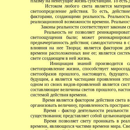
плазму на ненесущие жизнь субстанции. То есть
Истоком любого света является материя 
светоопределение действия. То есть, действ
факторами, создающими реальность. Реальность
реализационной возможности времени. Реальность
Законы реальности соответствуют законам с
Реальность не позволяет реинкарнироватьс
светоощущения были; может реинкарнироват
предначертанность действия; самодостаточна в 
влияния на нее Творца; является фактором д
времени расположенных вне ее; является систе
свете создающем в ней жизнь.
Инициация знаний производится самоп
светопроявление жизни, способствует миросоз
светообразов прошлого, настоящего, будущего
будущим, а является частицами проявления эти
одном из своих видов-проявлений является сист
составляющие величины светов прошлого, настоя
системой действия времени.
Время является фактором действия света во
организовать величину, проявленность простран
Время - фактор деятельности реальности 
существования; представляет собой цельнонапр
Время позволяет свету проникать в реаль
времени, являющихся частями времени мира. Свет