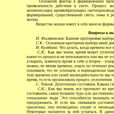
Основной фактор в формировании времени
проявленность действия в свете. Процесс жи
жизненесущих времяобразующих светопроизводя
формирований, существований света, тьмы в р
жизни.
Вещество жизни имеет в себе многие формы
Вопросы к а
И. Фыляковская:
Какими критериями выбора 
С.К.:
Основным критерием выбора моей деят
И. Кулябина:
Что делать, когда времени все 
С.К.:
Как мы знаем, время может уплотнят
какие-то процессы не вписываются или мы не усп
ускорить, изменить время в себе и второе - уско
можно, не меняя времени, плыть по течению ре
понимаем, что не успеваем, и периодически нам
этап времени или своей жизнедеятельности мы те
время, то есть организовать процесс уплотнения.
С. Тополя:
Духотонные состояния. Какова св
С.К.:
Как мы знаем, все протекает во врем
состоянием, самое большое чудо или достижение, 
гениальные люди. Это способность вызывать о
придерживать. И если мы связываем состояни
цикличны, они неожиданно уходят и неожидан
Некоторые пытаются за ней угнаться. В данн