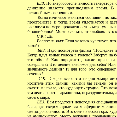
БЕЗ:
Но энергообеспеченность генератора, 
движение является производящим время. В 
нелинейным состояниям.
Когда начинают меняться состояния по зако
пространстве, и тогда время уплотняется и да
растянута по мере проявленности - мера уменьш
безошибочной. Можно сказать, что любовь - это 
С.К.:
Да.
Вопрос из зала:
Если человек чувствует, что 
какой?
БЕЗ:
Надо посмотреть фильм "Последнее ис
Когда идут явные голоса в голове? Заберут на 
это обман? Как определить, какие признак
совершить? Это деяние значимое для себя? Или 
значимость деяний? И для того, кто совершае
сечения?
С.К.:
Скорее всего это теория компромисс
носитель этих деяний, какими бы генами он н
сказать в начале, кто куда идет - трудно. Это мо
эта деятельность гармонична, неразрушительна, а
своего мира.
БЕЗ:
Вам предстоит новогодняя специализи
боги, где сверхмощные заатмосферные молнии
светопроявленности. Это очень высока гора, куд
из аминокислот. Место рождения проявленных