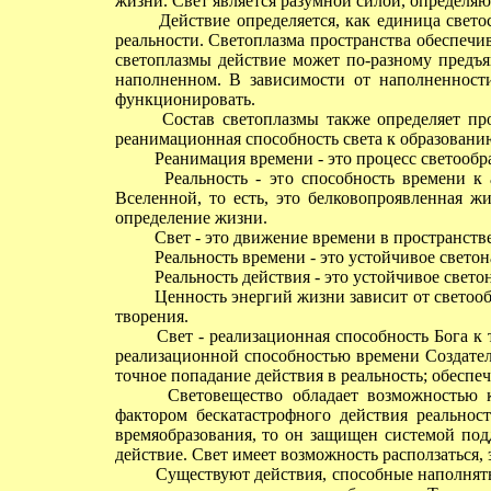
жизни. Свет является разумной силой, определя
Действие определяется, как единица светос
реальности. Светоплазма пространства обеспечив
светоплазмы действие может по-разному предъя
наполненном. В зависимости от наполненност
функционировать.
Состав светоплазмы также определяет про
реанимационная способность света к образовани
Реанимация времени - это процесс светообр
Реальность - это способность времени к а
Вселенной, то есть, это белковопроявленная ж
определение жизни.
Свет - это движение времени в пространстве
Реальность времени - это устойчивое свето
Реальность действия - это устойчивое свето
Ценность энергий жизни зависит от светообр
творения.
Свет - реализационная способность Бога к т
реализационной способностью времени Создател
точное попадание действия в реальность; обеспе
Световещество обладает возможностью к 
фактором бескатастрофного действия реальност
времяобразования, то он защищен системой под
действие. Свет имеет возможность расползаться, 
Существуют действия, способные наполнять 