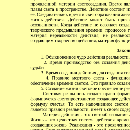
проявленной материи светосоздания. Время яв
плазм света в пространстве. Действие состоит 
ее. Следовательно, время и свет образования жиз
жизнь действия. Действие может быть проя
осознанности. Когда действие не осознает созд
творческого предъявления времени, процессов т
материя нереальности действия, не реальнос
создающим творчество действия, материя функци
Закон
1. Обыкновенное чудо действия реальности.
2. Время производство без создания дейст
судьбы.
3. Время создания действия для создания си
4. Правило мертвого света - функциона
обеспечение времени светом. Это правило создан
5. Создание жизни световое обеспечение реа
Световая реальность создает право формир
формируется светопространство создающее дейст
формулу счастья. То есть наполненное светом
является правдой реальности, имеет в своем со
Материя действия - это светообразование ж
Жизнь - это целостная система действия време
создающих жизнь. Реализация - это проявленное