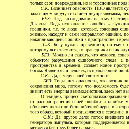
только свои повреждения, но и торсионные поля 
С.К:
Возникает опасность. ПВО является с
задатчиком вирус, это станет неуправляемым, не
БЕЗ:
Тогда исследования на тему Световр
Дьявола. Ведь исправление ошибок - функци
грешники, т.е. те люди, которые, совершая ош
жизнью, находят и сами исправляют ошибки, по
накапливающейся ошибки в пространстве и врем
С.К:
Богу нужны праведники, но ему с ни
которому все стремятся, то праведники и так иду
БЕЗ:
Можно ли сказать, что человек, сове
объектом разрушения ошибочного следа, а п
пространства и времени, создает новое простр
богом. Является ли человек, исправляющий ошиб
С.К.:
Да, в меру своей светимости.
БЕЗ:
Тогда нет опасности, что возникши
сохранения мира, потому что вселяемость буде
значит есть энергия взаимодействия, здесь нет вы
Очевидно, процесс светоплазмообразования в
от распространения своей ошибки и ошибки ми
оболочечности или безошибочной ауры, в которой
того образа, который предъявляется в середине, в 
С.К.:
Да, другое дело: поток внешнего м
генератора импульса, который поддерживается 
меняется быстрее, более сложна.