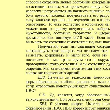
способна сохранять любые состояния, которые и
в состоянии понять, что происходит вокруг. Е
человеку настраиваться на какие-то внешние со
боль другого человека, почувствовать его радос
силу каких-то причин, наследственных или тех
операторно. То есть экспертно настроиться на
можете один к одному почувствовать, набрат
Духотонности, состояние творчества и удер
достаточно, как минимум 6-7-8 часов. Если 
вызывать это состояние самостоятельно, вызыват
Получается, если мы связываем состоян
контролируем этот процесс, мы осознаем это
вызывать, удерживать и, мало того, если эти
носителем, то мы транслируем его в окру
проводником этого состояния. Или состояние ду
озарения. Мы становимся носителями этих сос
состояние творческих озарений.
БЕЗ:
Является ли технологии формиров
формообразования, наиболее рациональными с т
когда отработана конструкция будет существова
ПВО?
С.К.:
Да, является, когда образованны
выкристаллизации. При овеществлении они беле
БЕЗ:
Я уточню вопрос. Имеется ввид
формировании ПВО. ПВО корректирует ошибки, к