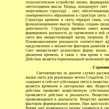
технологическом устройстве жизни, формирую
светосоздания мысли Творца, инициирует свет 
энергоемкую структуру - свет, обеспечивающи
своевременного образования в структуре света.
Структура времени и света образует связь, с
функционирование мысли Творца, создана среда 
деятельности. Структура времени имеет ком
формировать реальность до проявления в ней св
света яви овеществляющей жизнь творения. В
Плазмозаполнение реальности соответствует в
представление о множестве факторов развития в
Свет овеществляет реликтовую форму жизни. 
движения времени, в связи с чем время и св
Действие является первоначальной величиной вр
Строение
Световещество (в данном случае) рассматр
жизни света для реализации мечты Создателя. С
содержит в себе все субстанции света и вещест
является временем в светореалии яви. Вещест
действие проявляет вещественную субстанц
проявляется действие в реальности. Вещество
проявляющимся в реальности. Вещество времен
фактором формирования жизни. При кристаллиза
Время дает возможность разуму проявится в св