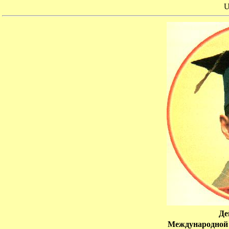
U
Де
Международной 