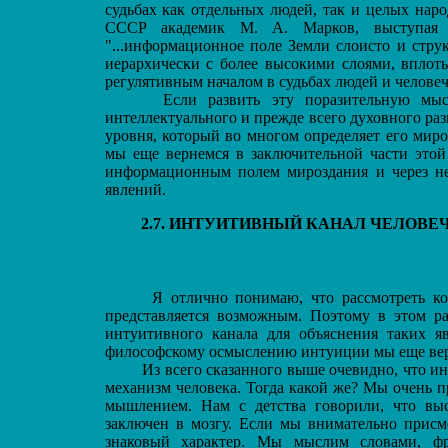
судьбах как отдельных людей, так и целых нар
СССР академик М. А. Марков, выступая в
"...информационное поле Земли слоисто и стру
иерархически с более высокими слоями, вплоть
регулятивным началом в судьбах людей и человече
Если развить эту поразительную мысль
интеллектуального и прежде всего духовного р
уровня, который во многом определяет его мир
мы еще вернемся в заключительной части этой
информационным полем мироздания и через не
явлений.
2.7. ИНТУИТИВНЫЙ КАНАЛ ЧЕЛОВЕ
Я отлично понимаю, что рассмотреть ком
представляется возможным. Поэтому в этом р
интуитивного канала для объяснения таких яв
философскому осмыслению интуиции мы еще верн
Из всего сказанного выше очевидно, что ин
механизм человека. Тогда какой же? Мы очень пр
мышлением. Нам с детства говорили, что выс
заключен в мозгу. Если мы внимательно прис
знаковый характер. Мы мыслим словами, фр