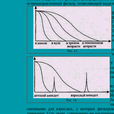
остронаправленный фильтр, позволяющий выделит
ф
ф
П
Т
Т
э
н
о
Рис. 13
а
У 
со
п
с
в
а
И
А
Рис. 14
п
смешными для взрослых, у которых фильтров
замечание. Есть люди, совершенно не восприни