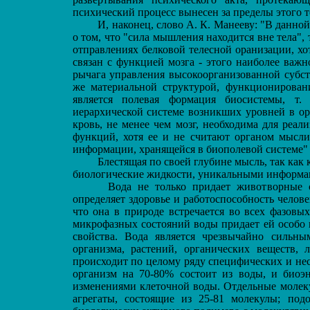
психический процесс вынесен за пределы этого те
И, наконец, слово А. К. Манееву: "В данной
о том, что "сила мышления находится вне тела",
отправлениях белковой телесной оранизации, х
связан с функцией мозга - этого наиболее важ
рычага управления высокоорганизованной субст
же материальной структурой, функционирован
является полевая формация биосистемы, т
иерархической системе возникших уровней в орг
кровь, не менее чем мозг, необходима для реа
функций, хотя ее и не считают органом мысли
информации, хранящейся в биополевой системе" 
Блестящая по своей глубине мысль, так как кр
биологические жидкости, уникальными информа
Вода не только придает животворные св
определяет здоровье и работоспособность челове
что она в природе встречается во всех фазовы
микрофазных состояний воды придает ей особо
свойства. Вода является чрезвычайно сильны
организма, растений, органических веществ, 
происходит по целому ряду специфических и не
организм на 70-80% состоит из воды, и биоэн
изменениями клеточной воды. Отдельные молек
агрегаты, состоящие из 25-81 молекулы; под