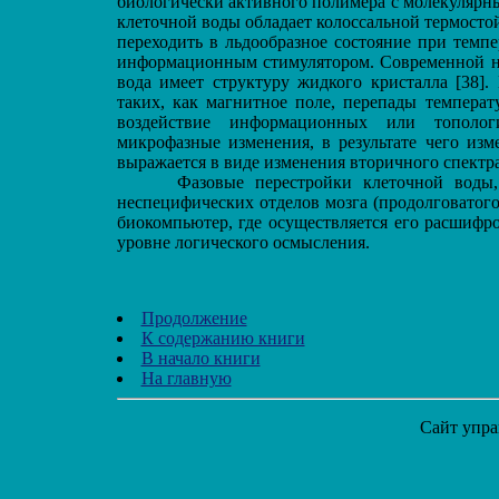
биологически активного полимера с молекулярны
клеточной воды обладает колоссальной термостойк
переходить в льдообразное состояние при темпе
информационным стимулятором. Современной нау
вода имеет структуру жидкого кристалла [38].
таких, как магнитное поле, перепады темпера
воздействие информационных или топологи
микрофазные изменения, в результате чего изме
выражается в виде изменения вторичного спектр
Фазовые перестройки клеточной воды, в
неспецифических отделов мозга (продолговатог
биокомпьютер, где осуществляется его расшифр
уровне логического осмысления.
Продолжение
К содержанию книги
В начало книги
На главную
Сайт упра