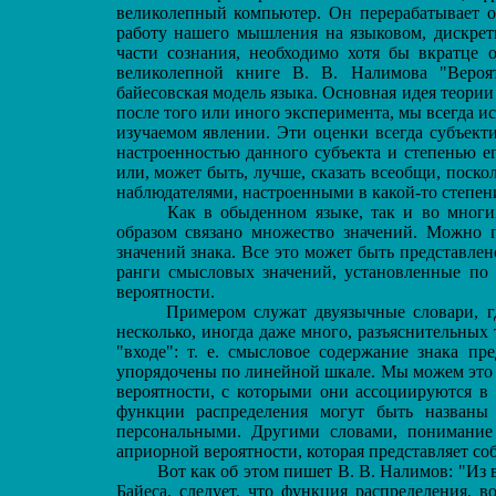
великолепный компьютер. Он перерабатывает
работу нашего мышления на языковом, дискрет
части сознания, необходимо хотя бы вкратце 
великолепной книге В. В. Налимова "Вероят
байесовская модель языка. Основная идея теории
после того или иного эксперимента, мы всегда и
изучаемом явлении. Эти оценки всегда субъект
настроенностью данного субъекта и степенью е
или, может быть, лучше, сказать всеобщи, поско
наблюдателями, настроенными в какой-то степен
Как в обыденном языке, так и во многих
образом связано множество значений. Можно 
значений знака. Все это может быть представле
ранги смысловых значений, установленные по 
вероятности.
Примером служат двуязычные словари, где 
несколько, иногда даже много, разъяснительных 
"входе": т. е. смысловое содержание знака пр
упорядочены по линейной шкале. Мы можем это 
вероятности, с которыми они ассоциируются в
функции распределения могут быть названы
персональными. Другими словами, понимание 
априорной вероятности, которая представляет со
Вот как об этом пишет В. В. Налимов: "Из 
Байеса, следует, что функция распределения, 