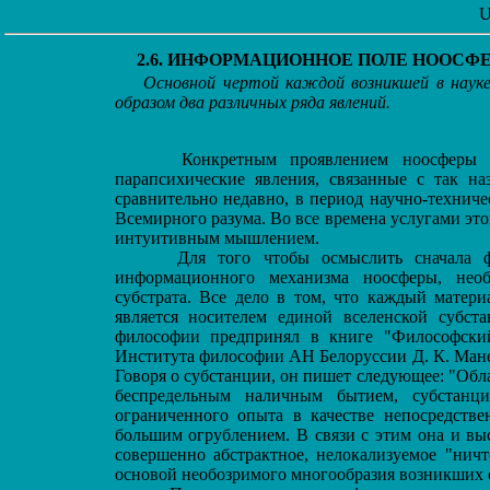
U
2.6. ИНФОРМАЦИОННОЕ ПОЛЕ НООСФ
Основной чертой каждой возникшей в науке
образом два различных ряда явлений.
Конкретным проявлением ноосферы в 
парапсихические явления, связанные с так 
сравнительно недавно, в период научно-технич
Всемирного разума. Во все времена услугами эт
интуитивным мышлением.
Для того чтобы осмыслить сначала фи
информационного механизма ноосферы, необ
субстрата. Все дело в том, что каждый матери
является носителем единой вселенской субст
философии предпринял в книге "Философски
Института философии АН Белоруссии Д. К. Манее
Говоря о субстанции, он пишет следующее: "Обл
беспредельным наличным бытием, субстанци
ограниченного опыта в качестве непосредстве
большим огрублением. В связи с этим она и вы
совершенно абстрактное, нелокализуемое "ничт
основой необозримого многообразия возникших си