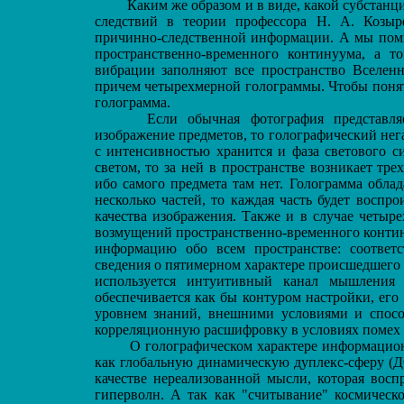
Каким же образом и в виде, какой субстанц
следствий в теории профессора Н. А. Козыр
причинно-следственной информации. А мы помн
пространственно-временного континуума, а т
вибрации заполняют все пространство Вселен
причем четырехмерной голограммы. Чтобы понят
голограмма.
Если обычная фотография представляет 
изображение предметов, то голографический нега
с интенсивностью хранится и фаза светового с
светом, то за ней в пространстве возникает тр
ибо самого предмета там нет. Голограмма обла
несколько частей, то каждая часть будет воспр
качества изображения. Также и в случае четыр
возмущений пространственно-временного контин
информацию обо всем пространстве: соответ
сведения о пятимерном характере происшедшего 
используется интуитивный канал мышления 
обеспечивается как бы контуром настройки, ег
уровнем знаний, внешними условиями и спос
корреляционную расшифровку в условиях помех 
О голографическом характере информационн
как глобальную динамическую дуплекс-сферу (Д
качестве нереализованной мысли, которая вос
гиперволн. А так как "считывание" космическ