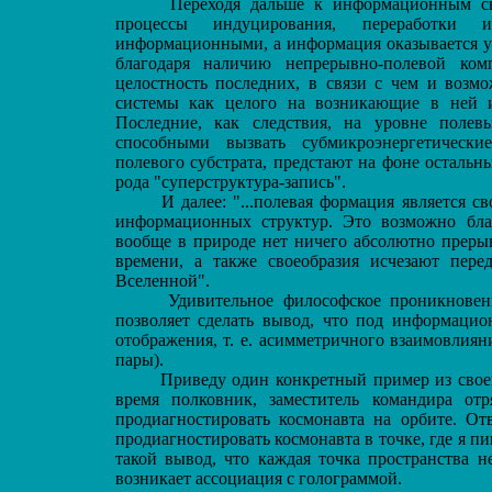
Переходя дальше к информационным свой
процессы индуцирования, переработки 
информационными, а информация оказывается уп
благодаря наличию непрерывно-полевой ком
целостность последних, в связи с чем и возмо
системы как целого на возникающие в ней 
Последние, как следствия, на уровне полев
способными вызвать субмикроэнергетически
полевого субстрата, предстают на фоне осталь
рода "суперструктура-запись".
И далее: "...полевая формация является св
информационных структур. Это возможно бла
вообще в природе нет ничего абсолютно прерыв
времени, а также своеобразия исчезают пере
Вселенной".
Удивительное философское проникновение
позволяет сделать вывод, что под информаци
отображения, т. е. асимметричного взаимовлиян
пары).
Приведу один конкретный пример из своей 
время полковник, заместитель командира о
продиагностировать космонавта на орбите. От
продиагностировать космонавта в точке, где я п
такой вывод, что каждая точка пространства н
возникает ассоциация с голограммой.