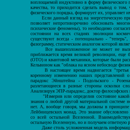
воплощаемой индуктивно в форму физического 
качества, то приходится сделать вывод о том,
физического порядка, формирует их, управляет и
Если данный взгляд на энергетическую прир
позволяет непротиворечиво обосновать мног
психические феномены), то необходимо согласи
состоянии на всех стадиях эволюции космиче
существуют всегда - потенциально - "теперь"
фазограмму, статическим аналогом которой являе
Все вышеизложенное не может не вызыв
приближается время великой революции, еще б
(ОТО) и квантовой механики, которые были рас
Кельвином как "облака на ясном небосводе физик
В настоящее время надвигается "третья 
коренному изменению наших представлений о
парадокс Эйнштейна - Подольского - Розена
разлетающиеся в разные стороны осколки сл
Анализируя ЭПР-парадокс, доктор философских на
"Измерив или определив состояние какой-
знания о любой другой материальной системе н
нет. А, вообще говоря, мы должны в принципе 
Лейбницевских монад. Это знание обусловлено
со всей остальной Вселенной. Взаимодейству
остальную Вселенную, но и получаем ответную р
Даже столь усложненная модель информацио