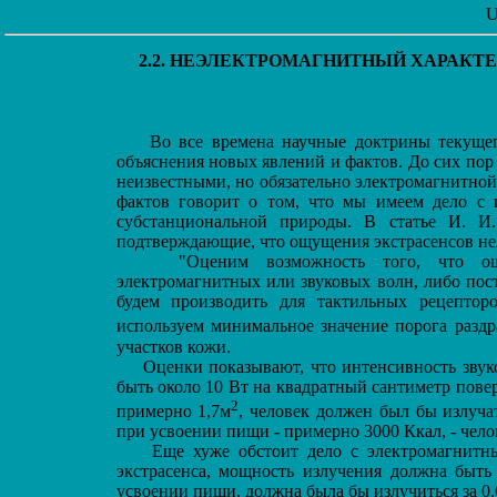
U
2.2. НЕЭЛЕКТРОМАГНИТНЫЙ ХАРАКТ
Во все времена научные доктрины текущег
объяснения новых явлений и фактов. До сих по
неизвестными, но обязательно электромагнитно
фактов говорит о том, что мы имеем дело с
субстанциональной природы. В статье И. 
подтверждающие, что ощущения экстрасенсов нел
"Оценим возможность того, что ощуще
электромагнитных или звуковых волн, либо по
будем производить для тактильных рецептор
используем минимальное значение порога раздр
участков кожи.
Оценки показывают, что интенсивность звуко
быть около 10 Вт на квадратный сантиметр повер
2
примерно 1,7м
, человек должен был бы излуча
при усвоении пищи - примерно 3000 Ккал, - чело
Еще хуже обстоит дело с электромагнитным
экстрасенса, мощность излучения должна быть 
усвоении пищи, должна была бы излучиться за 0,0