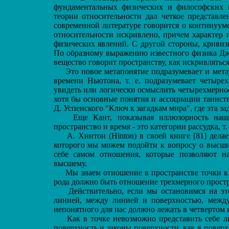
фундаментальных физических и философских 
теории относительности дал четкое представл
современной литературе говорится о континуум
относительности искривлено, причем характер 
физических явлений. С другой стороны, кривиз
По образному выражению известного физика Дж. У
вещество говорит пространству, как искривляться
Это новое метапонятие подразумевает и мета
времени Ньютона, т. е. подразумевает четыре
увидеть или логически осмыслить четырехмернос
хотя бы основные понятия и ассоциации таинст
Д. Успенского "Ключ к загадкам мира", где эта за
Еще Кант, показывая иллюзорность наших 
пространство и время - это категории рассудка, 
А. Хинтон (Hinton) в своей книге [81] делае
которого мы можем подойти к вопросу о высших
себе самом отношения, которые позволяют н
высшему.
Мы знаем отношение в пространстве точки к л
рода должно быть отношение трехмерного прост
Действительно, если мы остановимся на это
линией, между линией и поверхностью, межд
непонятного для нас должно лежать в четвертом 
Как в точке невозможно представить себе ли
поверхность и законы поверхности, как в поверхн