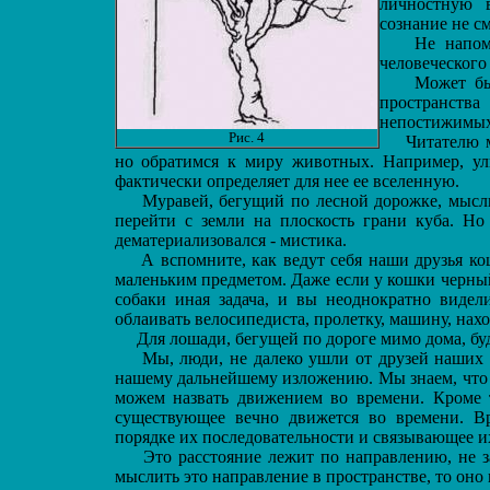
личностную 
сознание не с
Не напомин
человеческого
Может быть
пространст
непостижимых 
Рис. 4
Читателю мо
но обратимся к миру животных. Например, ул
фактически определяет для нее ее вселенную.
Муравей, бегущий по лесной дорожке, мыслит
перейти с земли на плоскость грани куба. Но
дематериализовался - мистика.
А вспомните, как ведут себя наши друзья ко
маленьким предметом. Даже если у кошки черный 
собаки иная задача, и вы неоднократно видели
облаивать велосипедиста, пролетку, машину, на
Для лошади, бегущей по дороге мимо дома, буде
Мы, люди, не далеко ушли от друзей наших 
нашему дальнейшему изложению. Мы знаем, что 
можем назвать движением во времени. Кроме то
существующее вечно движется во времени. В
порядке их последовательности и связывающее и
Это расстояние лежит по направлению, не з
мыслить это направление в пространстве, то оно