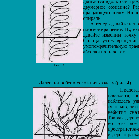
двигается вдоль оси тре
двумерное сознание? Рез
вращающую точку. Но ни
спираль.
А теперь давайте вспо
плоское вращение. Ну, на
давайте изменим точку
Солнца, учтем вращение 
умопомрачительную трае
абсолютно плоским.
Рис. 3
Далее попробуем усложнить задачу (рис. 4).
Представим
плоскости, п
наблюдать уд
сучочков, лис
небытия - снач
Так как дерев
но это все 
пространства-
и дерево раск