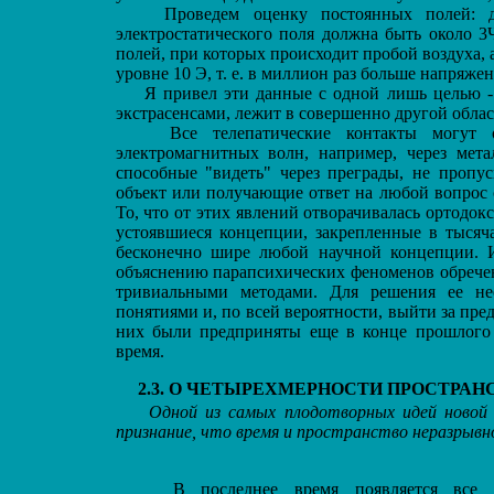
Проведем оценку постоянных полей: для
электростатического поля должна быть около 3
полей, при которых происходит пробой воздуха,
уровне 10 Э, т. е. в миллион раз больше напряже
Я привел эти данные с одной лишь целью - 
экстрасенсами, лежит в совершенно другой облас
Все телепатические контакты могут ос
электромагнитных волн, например, через мет
способные "видеть" через преграды, не пропу
объект или получающие ответ на любой вопрос 
То, что от этих явлений отворачивалась ортодок
устоявшиеся концепции, закрепленные в тысяч
бесконечно шире любой научной концепции. 
объяснению парапсихических феноменов обречен
тривиальными методами. Для решения ее не
понятиями и, по всей вероятности, выйти за пр
них были предприняты еще в конце прошлого 
время.
2.3. О ЧЕТЫРЕХМЕРНОСТИ ПРОСТРАН
Одной из самых плодотворных идей новой 
признание, что время и пространство неразрывно
В последнее время появляется все бол