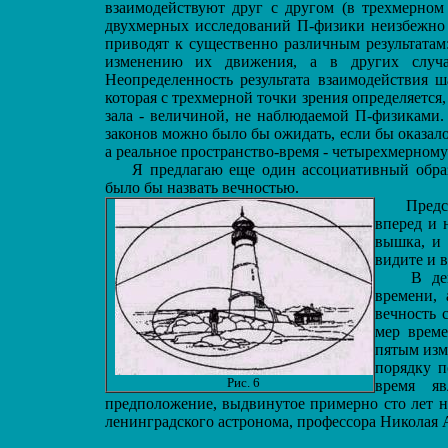
взаимодействуют друг с другом (в трехмерном 
двухмерных исследований П-физики неизбежно с
приводят к существенно различным результатам
изменению их движения, а в других случая
Неопределенность результата взаимодействия 
которая с трехмерной точки зрения определяется
зала - величиной, не наблюдаемой П-физиками.
законов можно было бы ожидать, если бы оказал
а реальное пространство-время - четырехмерному 
Я предлагаю еще один ассоциативный образ 
было бы назвать вечностью.
Предста
вперед и 
вышка, и 
видите и в
В дейст
времени, 
вечность 
мер време
пятым изм
порядку п
Рис. 6
время яв
предположение, выдвинутое примерно сто лет н
ленинградского астронома, профессора Николая 