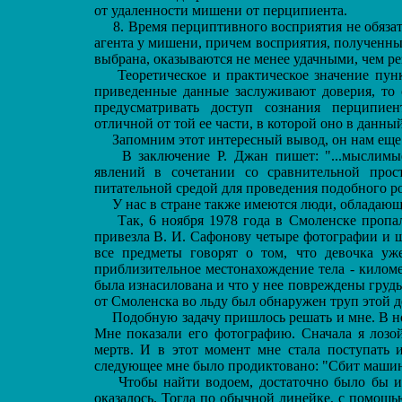
от удаленности мишени от перципиента.
8. Время перциптивного восприятия не обязат
агента у мишени, причем восприятия, полученные
выбрана, оказываются не менее удачными, чем ре
Теоретическое и практическое значение пункт
приведенные данные заслуживают доверия, то
предусматривать доступ сознания перципиен
отличной от той ее части, в которой оно в данны
Запомним этот интересный вывод, он нам еще 
В заключение Р. Джан пишет: "...мыслимые
явлений в сочетании со сравнительной про
питательной средой для проведения подобного р
У нас в стране также имеются люди, обладающ
Так, 6 ноября 1978 года в Смоленске пропала
привезла В. И. Сафонову четыре фотографии и 
все предметы говорят о том, что девочка уж
приблизительное местонахождение тела - киломе
была изнасилована и что у нее повреждены груд
от Смоленска во льду был обнаружен труп этой д
Подобную задачу пришлось решать и мне. В но
Мне показали его фотографию. Сначала я лозой
мертв. И в этот момент мне стала поступать 
следующее мне было продиктовано: "Сбит машиной
Чтобы найти водоем, достаточно было бы име
оказалось. Тогда по обычной линейке, с помощь