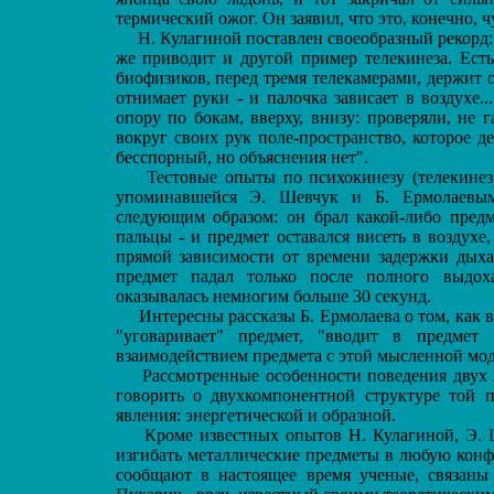
термический ожог. Он заявил, что это, конечно, ч
Н. Кулагиной поставлен своеобразный рекорд: 
же приводит и другой пример телекинеза. Ест
биофизиков, перед тремя телекамерами, держит 
отнимает руки - и палочка зависает в воздухе
опору по бокам, вверху, внизу: проверяли, не 
вокруг своих рук поле-пространство, которое 
бесспорный, но объяснения нет".
Тестовые опыты по психокинезу (телекинез)
упоминавшейся Э. Шевчук и Б. Ермолаевым,
следующим образом: он брал какой-либо предм
пальцы - и предмет оставался висеть в воздухе
прямой зависимости от времени задержки дыха
предмет падал только после полного выдох
оказывалась немногим больше 30 секунд.
Интересны рассказы Б. Ермолаева о том, как в
"уговаривает" предмет, "вводит в предмет
взаимодействием предмета с этой мысленной мо
Рассмотренные особенности поведения двух л
говорить о двухкомпонентной структуре той п
явления: энергетической и образной.
Кроме известных опытов Н. Кулагиной, Э. Ш
изгибать металлические предметы в любую кон
сообщают в настоящее время ученые, связаны