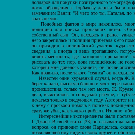
долларов для покупки позитронного томографа 
после обращения к Горбачеву деньги были пол
замечанием Ванги: "И чего это ты, Наталья, по
знать не мог.
Подобных фактов в мире накопилось много.
полицией для поиска пропавших детей. Откр
собственный сын. Он, находясь в трансе, увиде
него закрепилась и полиция прибегала к его пом
он приходил в полицейский участок, куда его
сведения, а иногда и вещь пропавшего, погруж
видеть местность, где находился пропавший ч
рисовать до тех пор. пока полицейские не гов
который мне довелось увидеть, он после опознан
Как правило, после такого "сеанса" он находилс
Известен один курьезный случай, когда Ж. Кр
берег канала, высокую башню и мост через канал
происшествия, только там нет моста. Ж. Круазе 
дело, выяснилось: в городской ратуше, в тубус
начаться только в следующем году. Авторитет и
к нему с просьбой помочь в поисках похищенно
сразу же убит, как только прибыл в Италию, ибо 
Интереснейшие эксперименты были поставлен
Г. Джана. В своей статье [23] он называет даль
вопроса, он приводит слова Парацельса, сказан
позволяющей ему видеть своих друзей и обстоятел