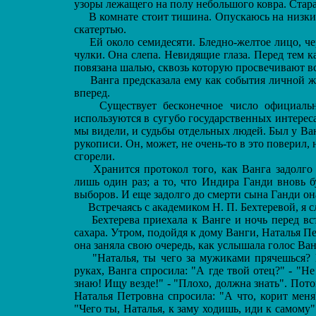
узоры лежащего на полу небольшого ковра. Стар
В комнате стоит тишина. Опускаюсь на низкий
скатертью.
Ей около семидесяти. Бледно-желтое лицо, че
чулки. Она слепа. Невидящие глаза. Перед тем 
повязана шалью, сквозь которую просвечивают вс
Ванга предсказала ему как события личной жи
вперед.
Существует бесконечное число официально 
используются в сугубо государственных интереса
мы видели, и судьбы отдельных людей. Был у Ванг
рукописи. Он, может, не очень-то в это поверил, н
сгорели.
Хранится протокол того, как Ванга задолго д
лишь один раз; а то, что Индира Ганди вновь б
выборов. И еще задолго до смерти сына Ганди она 
Встречаясь с академиком Н. П. Бехтеревой, я сл
Бехтерева приехала к Ванге и ночь перед вст
сахара. Утром, подойдя к дому Ванги, Наталья П
она заняла свою очередь, как услышала голос Ван
"Наталья, ты чего за мужиками прячешься? Ид
руках, Ванга спросила: "А где твой отец?" - "Не
знаю! Ищу везде!" - "Плохо, должна знать". Пото
Наталья Петровна спросила: "А что, корит меня
"Чего ты, Наталья, к заму ходишь, иди к самому"