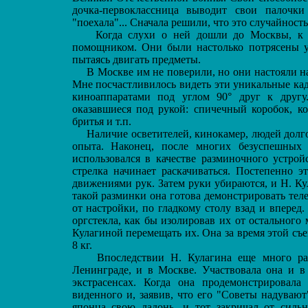
дочка-первоклассница выводит свои палочк
"поехала"... Сначала решили, что это случайность
Когда слухи о ней дошли до Москвы, к не
помощником. Они были настолько потрясены ув
пытаясь двигать предметы.
В Москве им не поверили, но они настояли на
Мне посчастливилось видеть эти уникальные кад
киноаппаратами под углом 90° друг к другу
оказавшиеся под рукой: спичечный коробок, ко
бритья и т.п.
Наличие осветителей, кинокамер, людей долго
опыта. Наконец, после многих безуспешных 
использовался в качестве разминочного устрой
стрелка начинает раскачиваться. Постепенно э
движениями рук. Затем руки убираются, и Н. К
такой разминки она готова демонстрировать тел
от настройки, по гладкому столу взад и впере
оргстекла, как бы изолировав их от остального 
Кулагиной перемещать их. Она за время этой съе
8 кг.
Впоследствии Н. Кулагина еще много раз 
Ленинграде, и в Москве. Участвовала она и в 
экстрасенсах. Когда она продемонстрировала
виденного и, заявив, что его "Советы надувают
японца свою ладонь, и тот закричал от силь