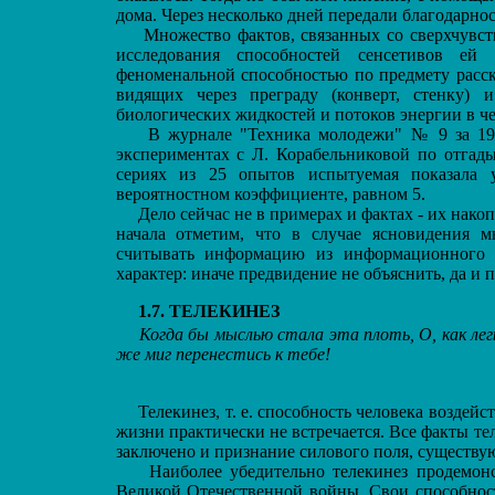
дома. Через несколько дней передали благодарнос
Множество фактов, связанных со сверхчувст
исследования способностей сенсетивов ей
феноменальной способностью по предмету расск
видящих через преграду (конверт, стенку)
биологических жидкостей и потоков энергии в ч
В журнале "Техника молодежи" № 9 за 1984
экспериментах с Л. Корабельниковой по отгад
сериях из 25 опытов испытуемая показала 
вероятностном коэффициенте, равном 5.
Дело сейчас не в примерах и фактах - их накоп
начала отметим, что в случае ясновидения 
считывать информацию из информационного п
характер: иначе предвидение не объяснить, да и
1.7. ТЕЛЕКИНЕЗ
Когда бы мыслью стала эта плоть, О, как лег
же миг перенестись к тебе!
Телекинез, т. е. способность человека воздейс
жизни практически не встречается. Все факты те
заключено и признание силового поля, существу
Наиболее убедительно телекинез продемонст
Великой Отечественной войны. Свои способност