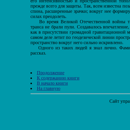
его интенсивностью и пространственной топо
прежде всего для защиты. Так, всем известна по
спина, расширенные зрачки; вокруг нее формируе
силах преодолеть.
Во время Великой Отечественной войны такж
транса не брали пули. Создавалось впечатление,
как в присутствии громадной гравитационной м
самом деле летит по геодезической линии простран
пространство вокруг него сильно искривлено.
Одного из таких людей я знал лично. Фамил
рассказ.
Продолжение
К содержанию книги
В начало книги
На главную
Сайт упра