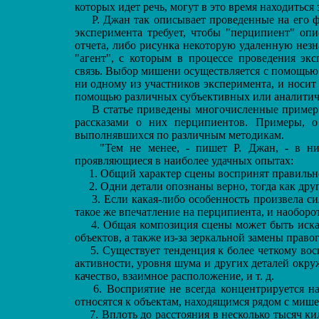
которых идет речь, могут в это время находиться 
Р. Джан так описывает проведенные на его ф
эксперимента требует, чтобы "перципиент" опи
отчета, либо рисунка некоторую удаленную нез
"агент", с которым в процессе проведения экс
связь. Выбор мишени осуществляется с помощью 
ни одному из участников эксперимента, и носит
помощью различных субъективных или аналитич
В статье приведены многочисленные примеры
рассказами о них перципиентов. Примеры, о
выполнявшихся по различным методикам.
"Тем не менее, - пишет Р. Джан, - в них
проявляющиеся в наиболее удачных опытах:
1. Общий характер сцены воспринят правильн
2. Одни детали опознаны верно, тогда как дру
3. Если какая-либо особенность произвела сил
такое же впечатление на перципиента, и наоборот
4. Общая композиция сцены может быть искаж
объектов, а также из-за зеркальной замены правог
5. Существует тенденция к более четкому вос
активности, уровня шума и других деталей окру
качество, взаимное расположение, и т. д.
6. Восприятие не всегда концентрируется на
относятся к объектам, находящимся рядом с миш
7. Вплоть до расстояния в несколько тысяч кил