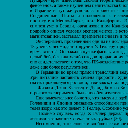
Пухарич - врач, известный своими теоретически
феноменов, а также изучением целительства биопо
в Израиле и тут же условился провести с ни
Соединенные Штаты и подключил к исследо
институте в Менло-Парке, штат Калифорния. Э
симпозиуме в Беркли, организованном Калифо
подробно описал условия экспериментов, в кото
магнитозаписи, заставлял предметы исчезать и поя
Эксперимент, проведенный одним из исследова
18 ученых неожиданно вручил У. Геллеру проро
время вспять". Он зажал в кулаке фасоль, а когда
целый боб, без каких-либо следов прорастания.
оно свидетельствует о том, что ПК-воздействие 
даже еще более результативен.
В Германии во время прямой трансляции ведущ
Ури пытались заставить семена прорости. Удив
глазах проклюнулся росток и, извиваясь, стал по
Физики Джон Хэлстед и Дэвид Бом из Бикбе
строгого эксперимента был способен изменять ск
Еще замечательнее было то, что тысячи людей
Голландии и Японии оказались способными прим
телевизору, как это делает У. Геллер. Особенно 
Помимо случаев, когда У. Геллер держал п
лентами в запаянных стеклянных трубках [30].
Несомненно, что человек и вообще все живое с