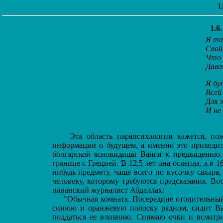
U
1.
Я та
Свой т
Что ра
Давая 
Я буду
Всей к
Для эт
И не ч
Эта область парапсихологии кажется, пожа
информации о будущем, а именно это приходитс
болгарской ясновидицы Ванги к предвидению.
границе с Грецией. В 12,5 лет она ослепла, а в 1
нибудь предмету, чаще всего по кусочку сахар
человеку, которому требуются предсказания. В
ливанский журналист Абдаллах:
"Обычная комната. Посередине отопительный 
синюю и оранжевую полоску рядном, сидит Ва
поддаться ее влиянию. Снимаю очки и всматр