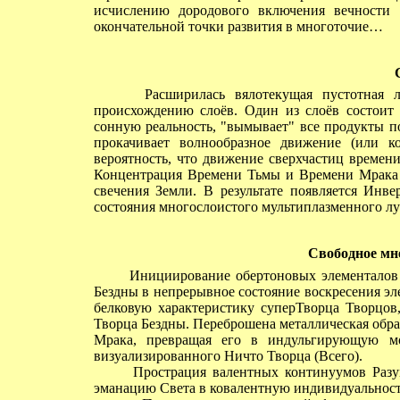
исчислению дородового включения вечности
окончательной точки развития в многоточие…
Расширилась вялотекущая пустотная лен
происхождению слоёв. Один из слоёв состоит
сонную реальность, "вымывает" все продукты п
прокачивает волнообразное движение (или ко
вероятность, что движение сверхчастиц времен
Концентрация Времени Тьмы и Времени Мрака 
свечения Земли. В результате появляется Инве
состояния многослоистого мультиплазменного лу
Свободное мн
Инициирование обертоновых элементалов р
Бездны в непрерывное состояние воскресения 
белковую характеристику суперТворца Творцов
Творца Бездны. Переброшена металлическая обр
Мрака, превращая его в индульгирующую мо
визуализированного Ничто Творца (Всего).
Прострация валентных континуумов Разум
эманацию Света в ковалентную индивидуальност