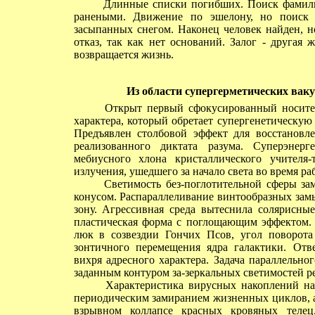
Длинные списки погибших. Поиск фамилии
ранеными. Движение по эшелону, но поиск 
засыпанных снегом. Наконец человек найден, н
отказ, так как нет оснований. Залог - другая 
возвращается жизнь.
Из области супергерметических вак
Открыт первый сфокусированный носитель
характера, который обретает супергенетическую
Предъявлен столбовой эффект для восстановл
реализованного диктата разума. Суперэнерг
мебиусного хлона кристаллического учителя-
излучения, ушедшего за начало света во время ра
Светимость без-поглотительной сферы заме
конусом. Распараллеливание винтообразных зам
зону. Агрессивная среда вытеснила солярисные
пластическая форма с поглощающим эффектом.
люк в созвездии Гончих Псов, угол поворота 
зонтичного перемещения ядра галактики. Отв
вихря адресного характера. Задача параллельн
заданным контуром за-зеркальных светимостей р
Характеристика вирусных накоплений на 
периодическим замиранием жизненных циклов, а
взрывном коллапсе красных кровяных телец