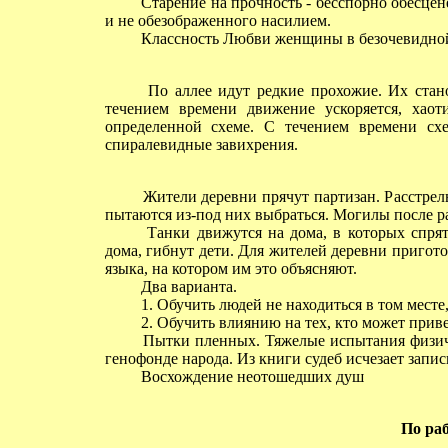
Старение на прочность - бесспорно обесцен
и не обезображенного насилием.
Классность Любви женщины в безочевидной
По аллее идут редкие прохожие. Их стано
течением времени движение ускоряется, хао
определенной схеме. С течением времени сх
спиралевидные завихрения.
Жители деревни прячут партизан. Расстрелы
пытаются из-под них выбраться. Могилы после ра
Танки движутся на дома, в которых спрята
дома, гибнут дети. Для жителей деревни приго
языка, на котором им это объясняют.
Два варианта.
1. Обучить людей не находиться в том месте,
2. Обучить влиянию на тех, кто может приве
Пытки пленных. Тяжелые испытания физичес
генофонде народа. Из книги судеб исчезает запись
Восхождение неотошедших душ
По раб