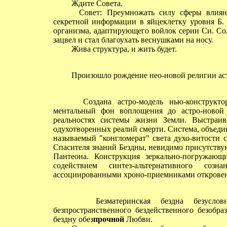
Ждите Совета.
Совет: Преумножать силу сферы влияни
секретной информации в яйцеклетку уровня Б. 
организма, адаптирующего войлок серии Си. Со
зацвел и стал благоухать веснушками на носу.
Жива структура, и жить будет.
Произошло рождение нео-новой религии астр
Создана астро-модель нью-конструкторск
ментальный фон воплощения до астро-новой 
реальностях системы жизни Земли. Выстраив
одухотворенных реалий смерти. Система, объеди
называемый "конгломерат" света духо-витости 
Спасителя знаний Бездны, невидимо присутству
Пантеона. Конструкция зеркально-погружающ
содействием синтез-альтернативного соз
ассоциированными хроно-приемниками открове
Безматеринская бездна безусловног
безпространственного бездейственного безобра
бездну обез
прочной
Любви.