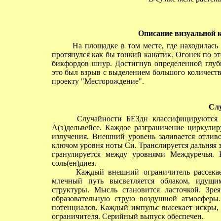
Описание визуальной к
На площадке в том месте, где находилась И
протянулся как бы тонкий канатик. Огонек по эт
бикфордов шнур. Достигнув определенной глуб
это был взрыв с выделением большого количеств
проекту "Месторождение".
Сл
Случайности БЕЗдн классифицируются за
А(э)дельвейсе. Каждое разграничение циркулир
излучения. Внешний уровень заливается отлив
ключом уровня ноты Си. Транслируется дальняя 
гранулируется между уровнями Междуречья. 
соль(ен)диез.
Каждый внешний ограничитель рассекает 
млечный путь высветляется облаком, идущим
структуры. Мысль становится ласточкой. Зрея
образовательную струю воздушной атмосферы.
потенциалов. Каждый импульс высекает искры,
ограничителя. Серийный выпуск обеспечен.