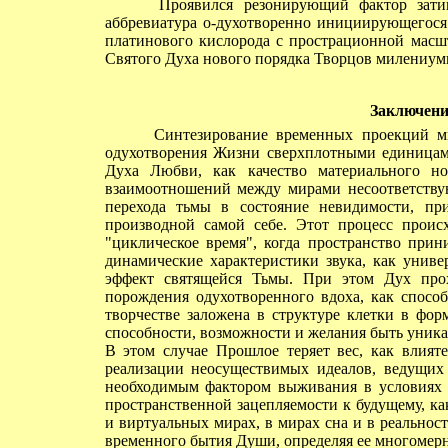
Проявился резонирующий фактор затино
аббревиатура о-духотворенно инициирующегося
платинового кислорода с прострационной масш
Святого Духа нового порядка Творцов милениум
Заключени
Синтезирование временных проекций мно
одухотворения Жизни сверхплотными единицам
Духа Любви, как качество материального но
взаимоотношений между мирами несоответствую
перехода тьмы в состояние невидимости, пр
производной самой себе. Этот процесс проис
"циклическое время", когда пространство прин
динамические характеристики звука, как униве
эффект святящейся Тьмы. При этом Дух прох
порождения одухотворенного вдоха, как способ
творчестве заложена в структуре клетки в фо
способности, возможности и желания быть уника
В этом случае Прошлое теряет вес, как влият
реализации неосуществимых идеалов, ведущих 
необходимым фактором выживания в условиях н
пространственной зацепляемости к будущему, к
и виртуальных мирах, в мирах сна и в реальнос
временного бытия Души, определяя ее многомерн