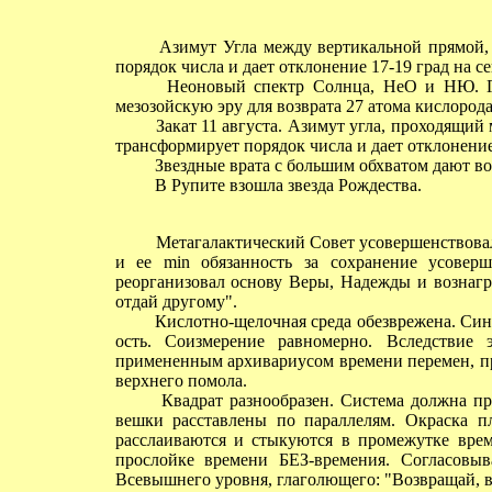
Азимут Угла между вертикальной прямой, п
порядок числа и дает отклонение 17-19 град на се
Неоновый спектр Солнца, НеО и НЮ. Гори
мезозойскую эру для возврата 27 атома кислорода
Закат 11 августа. Азимут угла, проходящий 
трансформирует порядок числа и дает отклонение
Звездные врата с большим обхватом дают воз
В Рупите взошла звезда Рождества.
Метагалактический Совет усовершенствовал 
и ее min обязанность за сохранение усоверш
реорганизовал основу Веры, Надежды и вознаг
отдай другому".
Кислотно-щелочная среда обезврежена. Синдр
ость. Соизмерение равномерно. Вследствие 
примененным архивариусом времени перемен, пр
верхнего помола.
Квадрат разнообразен. Система должна прет
вешки расставлены по параллелям. Окраска пл
расслаиваются и стыкуются в промежутке врем
прослойке времени БЕЗ-времения. Согласовыв
Всевышнего уровня, глаголющего: "Возвращай, в