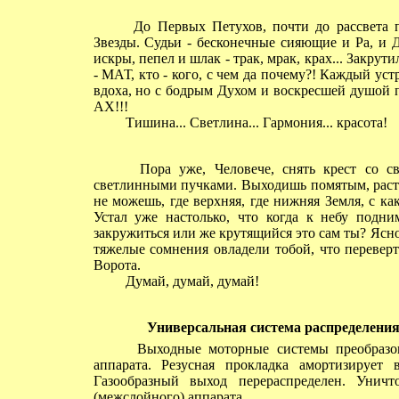
До Первых Петухов, почти до рассвета п
Звезды. Судьи - бесконечные сияющие и Ра, и 
искры, пепел и шлак - трак, мрак, крах... Закр
- МАТ, кто - кого, с чем да почему?! Каждый ус
вдоха, но с бодрым Духом и воскресшей душой п
АХ!!!
Тишина... Светлина... Гармония... красота!
Пора уже, Человече, снять крест со сво
светлинными пучками. Выходишь помятым, растр
не можешь, где верхняя, где нижняя Земля, с к
Устал уже настолько, что когда к небу подни
закружиться или же крутящийся это сам ты? Ясно 
тяжелые сомнения овладели тобой, что перевер
Ворота.
Думай, думай, думай!
Универсальная система распределения
Выходные моторные системы преобразова
аппарата. Резусная прокладка амортизирует 
Газообразный выход перераспределен. Унич
(межслойного) аппарата.