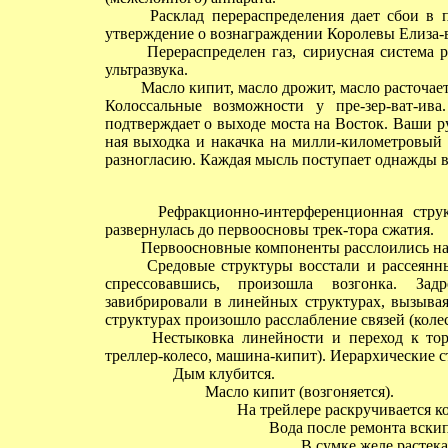
Расклад перераспределения дает сбои в п
утверждение о вознаграждении Королевы Елиза-
Перераспределен газ, сириусная система ра
ультразвука.
Масло кипит, масло дрожит, масло расточает
Колоссальные возможности у пре-зер-ват-ива
подтверждает о выходе моста на Восток. Ваши р
ная выходка и накачка на милли-километровый
разногласию. Каждая мысль поступает однажды в
Рефракционно-интерференционная структ
развернулась до первоосновы трек-тора сжатия.
Первоосновные компоненты расслоились на 
Средовые структуры восстали и рассеянны
спрессовавшись, произошла возгонка. За
завибрировали в линейных структурах, вызывая
структурах произошло расслабление связей (колес
Нестыковка линейности и переход к торам
треллер-колесо, машина-кипит). Иерархические с
Дым клубится.
Масло кипит (возгоняется).
На трейлере раскручивается ко
Вода после ремонта вскип
В сумке желе растека