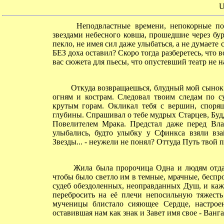
U
Неподвластные времени, непокорные по 
звездами небесного ковша, прошедшие через бур
пекло, не имея сил даже улыбаться, а не думает
БЕЗ доха оставил? Скоро тогда разберетесь, чт
вас сюжета для пьесы, что опустевший театр не н
Откуда возвращаешься, блудный мой сынок!?
огням и кострам. Следовал твоим следам по с
крутым горам. Окликал тебя с вершин, спорящ
глубины. Спрашивал о тебе мудрых Старцев, Буд
Повелителем Мрака. Предстал даже перед Вл
улыбались, будто улыбку у Сфинкса взяли вза
Звезды... - неужели не понял? Оттуда Путь твой п
Жила была пророчица Одна и людям отдав
чтобы было светло им в темные, мрачные, беспр
судеб обездоленных, неоправданных Душ, и кажд
перебросить на её плечи непосильную тяжесть 
мученицы блистало сияющее Сердце, настроен
оставившая нам как знак и Завет имя свое - Ванга