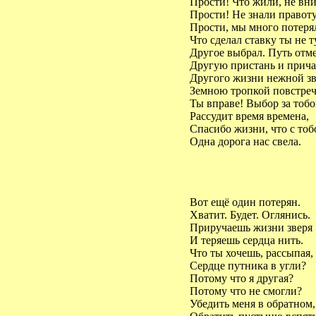
Прости! Что жили, не вни
Прости! Не знали правоту
Прости, мы много потеря
Что сделал ставку ты не ту
Другое выбрал. Путь отме
Другую пристань и прича
Другого жизни нежной зв
Земною тропкой повстреч
Ты вправе! Выбор за тобо
Рассудит время времена,
Спасибо жизни, что с то
Одна дорога нас свела.
Вот ещё один потерян.
Хватит. Будет. Оглянись.
Приручаешь жизни зверя
И теряешь сердца нить.
Что ты хочешь, рассыпая,
Сердце путника в угли?
Потому что я другая?
Потому что не смогли?
Убедить меня в обратном,