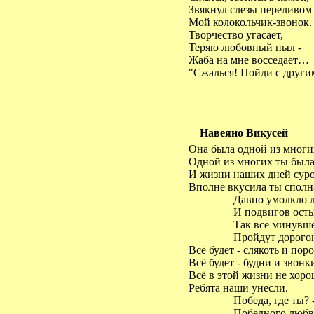
Звякнул слезы переливом
Мой колокольчик-звонок.
Творчество угасает,
Теряю любовный пыл -
Жаба на мне восседает…
"Сжалься! Пойди с други
Навеяно Викусей
Она была одной из мног
Одной из многих ты была
И жизни наших дней сур
Вполне вкусила ты сполн
Давно умолкло л
И подвигов осты
Так все минувше
Пройдут дорогою
Всё будет - слякоть и пор
Всё будет - будни и звонк
Всё в этой жизни не хоро
Ребята наши унесли.
Победа, где ты? -
Победного любви