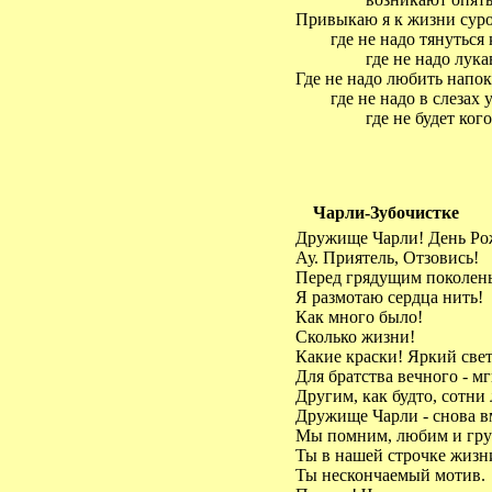
Привыкаю я к жизни суро
где не надо тянуться к
где не надо лукав
Где не надо любить напок
где не надо в слезах 
где не будет кого-
Чарли-Зубочистке
Дружище Чарли! День Ро
Ау. Приятель, Отзовись!
Перед грядущим поколен
Я размотаю сердца нить!
Как много было!
Сколько жизни!
Какие краски! Яркий свет
Для братства вечного - мг
Другим, как будто, сотни 
Дружище Чарли - снова вм
Мы помним, любим и гру
Ты в нашей строчке жизни
Ты нескончаемый мотив.