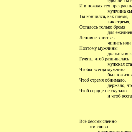
едва ли ты 
И в ножках тех прекрасн
мужчина сме
Ты кончился, как племя,
как стремя, 
Осталось только бремя
для ежеднев
Ленивое занятье -
чинить или л
Поэтому мужчины
должны всю 
Гулять, чтоб развивалась
мужская стат
Чтобы всегда мужчина
был в жизни 
Чтоб стремя обнимало,
держало, что
Чтоб сердце не скучало
и чтоб всегд
Всё бессмысленно -
эти слова
возникают опять 