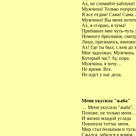
Ах, не сломайте каблуки!
Мужчина! Только попроси
Я все отдам! Сама! Сама
Мужчина! Вы меня хоти
Ах, я сгораю, я чума!
Прибавьте мне чуть-чуть 
Немного брюликов, смотр
Лицо, признаюсь, виноват
Ах! Где ты был, с кем до 
Мне задолжал. Мужчина, 
Который час? Ау, пора.
Мужчина, я хочу…
Не время. Все.
Не идут у нас дела.
Меня укусила "жаба"
… Меня укусила "жаба",
Похоже, не только меня…
И жизни младой услада
Покинула тотчас меня.
Мир стал больным и туск
Сжался, забился в комок,