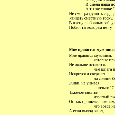
И смена наша под
А ты же снова: "
Не смог разрушить сердца
Увидеть смертную тоску.
В плену любовных заблу
Побил ты козырем не ту.
Мне нравятся мужчин
Мне нравятся мужчины,
которые при
Не дольше остаются,
чем шпага п
Искрится и сверкает
на солнце бо
Живи, не унывая,
а ночью: "Сп
Тяжелое занятье
изрытый ржа
Он так пришелся ножнам
что вовсе не
А если выход занят,