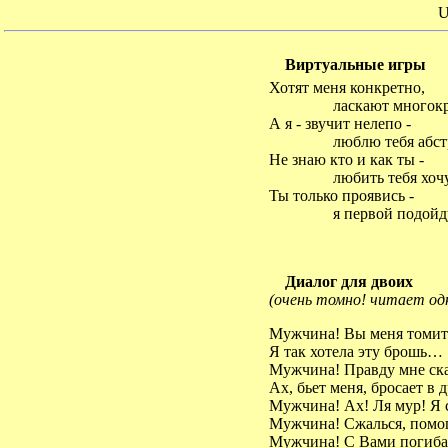
U
Виртуальные игры
Хотят меня конкретно,
ласкают многокр
А я - звучит нелепо -
люблю тебя абст
Не знаю кто и как ты -
любить тебя хочу
Ты только проявись -
я первой подойд
Диалог для двоих
(очень томно! читает од
Мужчина! Вы меня томит
Я так хотела эту брошь…
Мужчина! Правду мне ска
Ах, бьет меня, бросает в 
Мужчина! Ах! Ля мур! Я 
Мужчина! Сжалься, помо
Мужчина! С Вами погиба