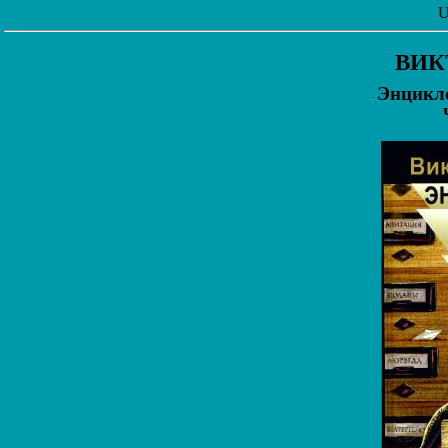
U
ВИК
Энцикло