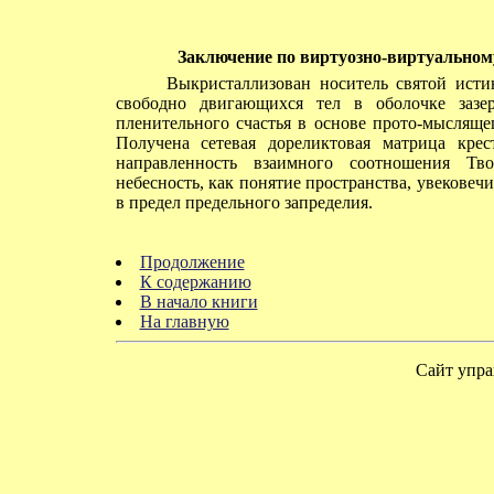
Заключение по виртуозно-виртуальном
Выкристаллизован носитель святой истины
свободно двигающихся тел в оболочке зазер
пленительного счастья в основе прото-мысляще
Получена сетевая дореликтовая матрица крес
направленность взаимного соотношения Тво
небесность, как понятие пространства, увековеч
в предел предельного запределия.
Продолжение
К содержанию
В начало книги
На главную
Сайт упра