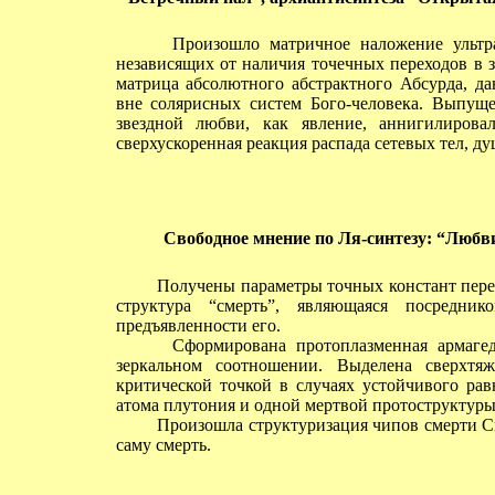
Произошло матричное наложение ультраск
независящих от наличия точечных переходов в 
матрица абсолютного абстрактного Абсурда, д
вне солярисных систем Бого-человека. Выпуще
звездной любви, как явление, аннигилирова
сверхускоренная реакция распада сетевых тел, ду
Свободное мнение по Ля-синтезу:
“Любви 
Получены параметры точных констант перехо
структура “смерть”, являющаяся посредни
предъявленности его.
Сформирована протоплазменная армагеддо
зеркальном соотношении. Выделена сверхтяж
критической точкой в случаях устойчивого рав
атома плутония и одной мертвой протоструктуры
Произошла структуризация чипов смерти Сме
саму смерть.