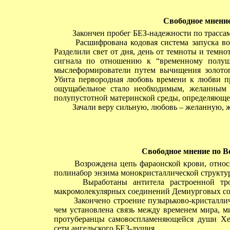
Свободное мнение 
Закончен пробег БЕЗ-надежности по трассам
Расшифрована кодовая система запуска вос
Разделили свет от дня, день от темноты и темн
сигнала по отношению к “временному полуш
мыслеформирователи путем вычищения золото
Убита первородная любовь времени к любви про
ощущабельное стало необходимым, желанным 
полупустотной материнской среды, определяющей
Зачали веру сильную, любовь – желанную, ж
Свободное мнение по В
Возрождена цепь фараонской крови, относя
полинабор энзима монокристаллической структур
Выработаны антитела растроенной тро
макромолекулярных соединений Демиурговых со
Закончено строение пузырьково-кристаллич
чем установлена связь между временем мира, м
протуберанцы самовоспламеняющейся души Хе
сети ангельского БЕЗ-душия.