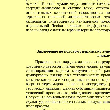
чужих”. То есть, чужие миру святости сомкн
сверхдинамическую в статике точку отсчета
относительных вероятностей сформировала по
зеркальных ипостасей антагонистических чув
являющаяся универсальной нейтральной поло
параллельной Любви в любом интерферентно
первый раунд с чистым терминаторным переходо
Заключение по половому вернисажу
худо
елыкае
Проявлена зона парадоксального конструир
хрустально-световой плазмы через уровни звучащ
синтезирования каркаса монументальной ра
демиурговых взгляда глаз “странниковых крыл
космического тела и 3) странника изотопного 
веерных термомиров привело к абсурдному р
творческой надежды. Данная субстанция являетс
мгновений пространства, обладающего временем
Получены носители-аналоги “эзотерических” се
скульптур, составленных из плазмы воздуха, жи
time” красоты.