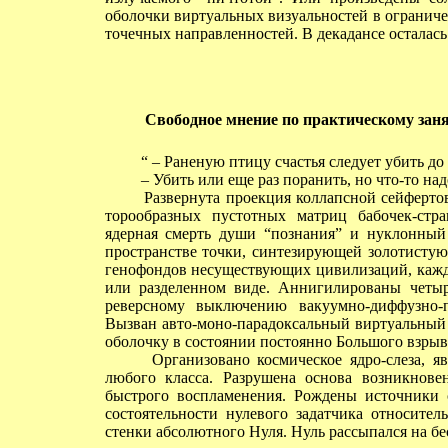
оболочки виртуальных визуальностей в огранич
точечных направленностей. В декадансе осталась
Свободное мнение по практическому зан
“ – Раненую птицу счастья следует убить до
– Убить или еще раз поранить, но что-то над
Развернута проекция коллапсной сейфертовс
торообразных пустотных матриц бабочек-стра
ядерная смерть души “познания” и нуклонный
пространстве точки, синтезирующей золотисту
генофондов несуществующих цивилизаций, кажды
или разделенном виде. Аннигилированы четы
реверсному выключению вакуумно-диффузно-п
Вызван авто-моно-парадоксальный виртуальный
оболочку в состоянии постоянно Большого взрыв
Организовано космическое ядро-слеза, явл
любого класса. Разрушена основа возникнове
быстрого воспламенения. Рождены источники 
состоятельности нулевого задатчика относите
стенки абсолютного Нуля. Нуль рассыпался на б