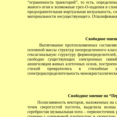
“ограненность траекторий”, то есть, определе
живого огня и возможные грех-О-падения в сло
предохранительная виртуальная визуальность, с
материальности несуществующего. Отшлифована 
Свободное мнени
Вытягивание протоплазменных составляющ
основной массы структур неопределенного клас
гексагональную структуру формоопределителей
свободно существующих электронных связей
аннигиляция живых клеточных основ, построенн
стихий превратились в стихийные зада
спектрораспределительность монокристаллически
Свободное мнение по “Пе
Полигаммность векторов, наложенных на сл
точек сверхгустой пустоты, выделила волн
серебристая музыкальная нота – первоисточник р
стороны с одинаковой плотностью и скоростью.