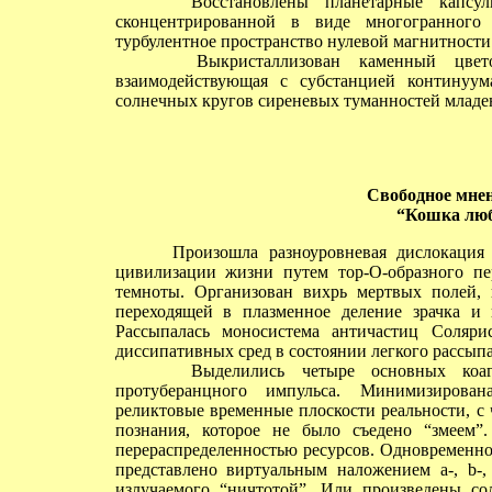
Восстановлены планетарные капсулы, 
сконцентрированной в виде многогранного 
турбулентное пространство нулевой магнитности 
Выкристаллизован каменный цветок
взаимодействующая с субстанцией континуу
солнечных кругов сиреневых туманностей младенц
Свободное мнен
“Кошка люб
Произошла разноуровневая дислокация кр
цивилизации жизни путем тор-О-образного п
темноты. Организован вихрь мертвых полей, 
переходящей в плазменное деление зрачка и
Рассыпалась моносистема античастиц Соляр
диссипативных сред в состоянии легкого рассып
Выделились четыре основных коагуля
протуберанцного импульса. Минимизирован
реликтовые временные плоскости реальности, с 
познания, которое не было съедено “змеем”.
перераспределенностью ресурсов. Одновременно
представлено виртуальным наложением a-, b-,
излучаемого “ничтотой”. Или произведены с