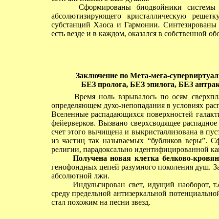
Сформированы биодвойники системы сет
абсолютизирующего кристаллическую решетку
субстанций Хаоса и Гармонии. Синтезированы в
есть везде и в каждом, оказался в собственной об
Заключение по Мета-мега-супервиртуал
БЕЗ пролога, БЕЗ эпилога, БЕЗ антра
Время ноль взрывалось по осям сверхпла
определяющем духо-непопадания в условиях рас
Вселенные распадающихся поверхностей галакт
фейерверков. Вызвано сверхсводящее распадное
счет этого вычищена и выкристаллизована в пус
из частиц так называемых “бубликов веры”. С
религии, парадоксально идентифицированной как
Получена новая клетка белково-кров
генофондных цепей разумного поколения душ. Зач
абсолютной лжи.
Индульгирован свет, идущий наоборот, т.
среду предельной антизеркальной потенциально
стал похожим на песни звезд.