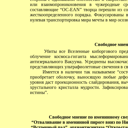
или взаимопроникновения в чужеродные с
составляющие “ОС-EAN” творца перешли из сос
жесткоопределенного порядка. Фокусированы в
нулевая транспортировка мира мечты в мир осоз
Свободное мнен
Убиты все Вселенные киборгового предъя
облучение космоса-гиганта мыслеформирова
антизеркального Вакуума. Усреднены высокочас
представляющих ультрафиолетовые свечения в св
Имеется в наличии так называемое “состоя
приобретает оболочку, выносящую любые дефор
уровня даст проекционность слайдирования, вы
хрустального кристалла мудрости. Зафиксиров
истины”.
Свободное мнение по
именинному све
“Отваливание в именинной пироге вниз по Ни
“Встречный пал”, архиантисинтеза “Открытая