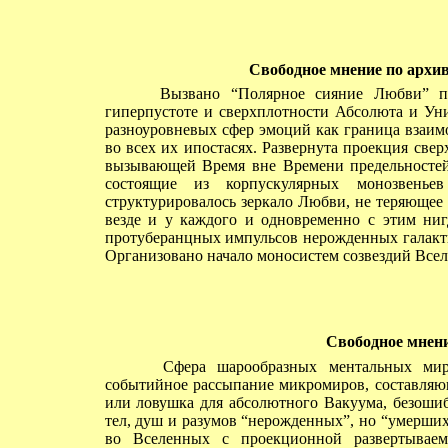
Свободное мнение по архив
Вызвано “Полярное сияние Любви” пара
гиперпустоте и сверхплотности Абсолюта и Ун
разноуровневых сфер эмоций как граница взаим
во всех их ипостасях. Развернута проекция св
вызывающей Время вне Времени предельностей 
состоящие из корпускулярных монозвеньев
структурировалось зеркало Любви, не теряющее 
везде и у каждого и одновременно с этим ни
протуберанцных импульсов нерожденных галакти
Организовано начало моносистем созвездий Все
Свободное мнени
Сфера шарообразных ментальных мираже
событийное рассыпание микромиров, составляю
или ловушка для абсолютного Вакуума, безоши
тел, душ и разумов “нерожденных”, но “умерши
во Вселенных с проекционной развертывае