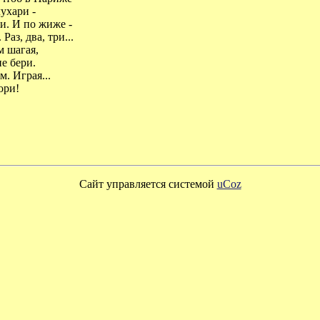
ухари -
. И по жиже -
 Раз, два, три...
 шагая,
е бери.
. Играя...
ори!
Сайт управляется системой
uCoz