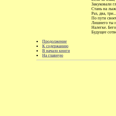
Закуковали гл
Стань на лыжи
Раз, два, три...
По пути своем
Лишнего ты н
Налегке. Бегом
Будущее сотв
Продолжение
К содержанию
В начало книги
На главную