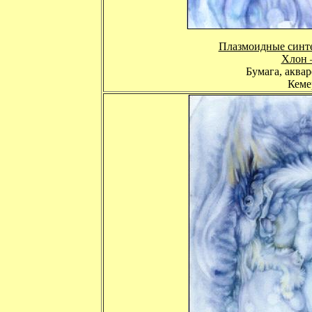
Плазмоидные синте
Хлон 
Бумага, аквар
Кемер