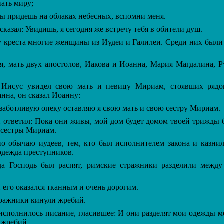
нать миру;
ы придешь на облаках небесных, вспомни меня.
казал: Увидишь, я сегодня же встречу тебя в обители душ.
 креста многие женщины из Иудеи и Галилеи. Среди них были 
 мать двух апостолов, Иакова и Иоанна, Мария Магдалина, Р
исус увидел свою мать и певицу Мириам, стоявших рядом
нна, он сказал Иоанну:
аботливую опеку оставляю я свою мать и свою сестру Мириам.
ответил: Пока они живы, мой дом будет домом твоей трижды 
 сестры Мириам.
 обычаю иудеев, тем, кто был исполнителем закона и казнил
одежда преступников.
 Господь был распят, римские стражники разделили между
его оказался тканным и очень дорогим.
ражники кинули жребий.
сполнилось писание, гласившее: И они разделят мои одежды м
 жребий.