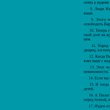
опять к иудеям 
8. Люди Изра
ваши.
9. Этого че
освободить Вар
10. Теперь сл
свой долг на к
нем.
11. Народ бы
дворец, изгнат
12. Когда Пил
взял чашу с во
13. Этот чел
невиновности.
14. Если вы п
15. И тогда и
детей.
16. А Пилат с
перед толпой, 
17. Иудеи отв