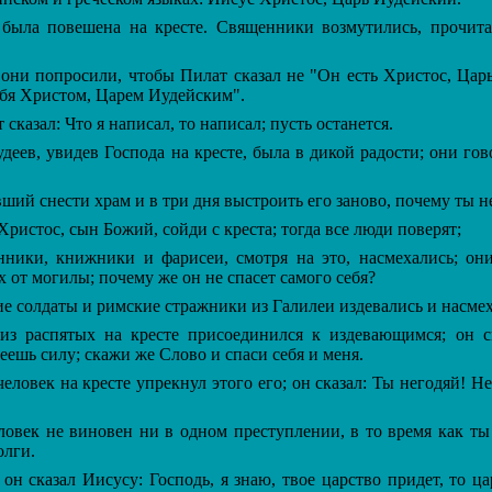
ла повешена на кресте. Священники возмутились, прочита
они попросили, чтобы Пилат сказал не "Он есть Христос, Царь
ебя Христом, Царем Иудейским".
сказал: Что я написал, то написал; пусть останется.
еев, увидев Господа на кресте, была в дикой радости; они гов
ший снести храм и в три дня выстроить его заново, почему ты н
ристос, сын Божий, сойди с креста; тогда все люди поверят;
ки, книжники и фарисеи, смотря на это, насмехались; он
х от могилы; почему же он не спасет самого себя?
 солдаты и римские стражники из Галилеи издевались и насмех
 распятых на кресте присоединился к издевающимся; он ск
еешь силу; скажи же Слово и спаси себя и меня.
ловек на кресте упрекнул этого его; он сказал: Ты негодяй! Н
овек не виновен ни в одном преступлении, в то время как ты
олги.
н сказал Иисусу: Господь, я знаю, твое царство придет, то ца