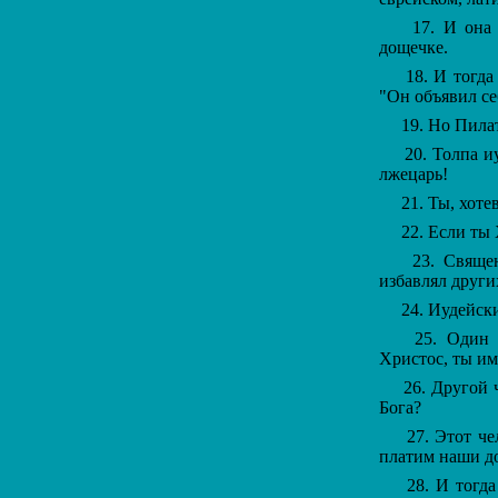
17. И она бы
дощечке.
18. И тогда 
"Он объявил с
19. Но Пилат 
20. Толпа иуд
лжецарь!
21. Ты, хотев
22. Если ты Х
23. Священни
избавлял други
24. Иудейские
25. Один из
Христос, ты им
26. Другой че
Бога?
27. Этот чел
платим наши д
28. И тогда о