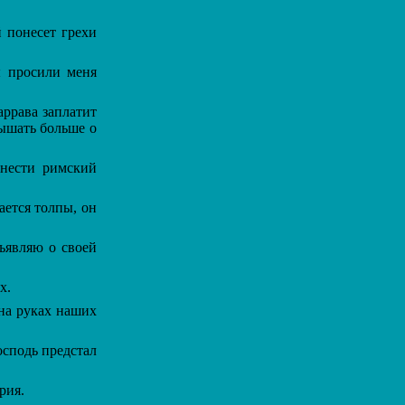
 понесет грехи
 просили меня
аррава заплатит
лышать больше о
снести римский
ается толпы, он
ъявляю о своей
х.
 на руках наших
осподь предстал
рия.