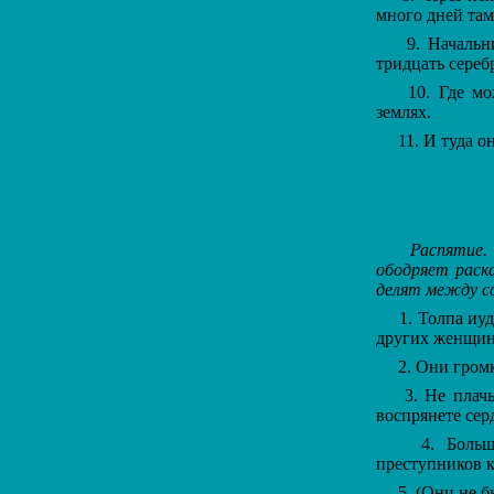
много дней та
9. Начальник
тридцать сереб
10. Где можн
землях.
11. И туда он
Распятие.
ободряет раск
делят между с
1. Толпа иуде
других женщин
2. Они громко
3. Не плачьте
воспрянете сер
4. Большая 
преступников к
5. (Они не бы