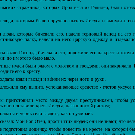
мских стражника, которых Ирод взял из Галилеи, были отоз
люди, которым было поручено пытать Иисуса и вынудить его
люди, которые бичевали его, надели терновый венец на его г
стниковую палку, надели на него царскую одежду и издевалис
ы взяли Господа, бичевали его, положили его на крест и хотели 
ми; по им этого было мало.
ные иудеи были рядом с молотком и гвоздями, они закричали: 
здите его к кресту.
олдаты взяли гвозди и вбили их через ноги и руки.
ложили ему выпить успокаивающее средство - глоток уксуса и
 приготовили место между двумя преступниками, чтобы уст
сь они поставили крест Иисуса, названного Христом;
олдаты и чернь сели глядеть, как он умирает.
казал: Мой Бог-Отец, прости этих людей; они не знают, что дел
подготовил дощечку, чтобы повесить на кресте, на которой б
инском и греческом языках: Иисус Христос, Царь Иудейский.