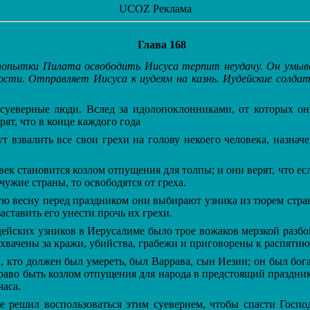
UCOZ Реклама
Глава 168
попытки Пилата освободить Иисуса терпит неудачу. Он умыва
ости. Отправляет Иисуса к иудеям на казнь. Иудейские солда
уеверные люди. Вслед за идолопоклонниками, от которых он
рят, что в конце каждого года
взвалить все свои грехи на голову некоего человека, назнач
ек становится козлом отпущения для толпы; и они верят, что есл
чужие страны, то освободятся от греха.
ю весну перед праздником они выбирают узника из тюрем стран
аставить его унести прочь их грехи.
ейских узников в Иерусалиме было трое вожаков мерзкой разбо
хвачены за кражи, убийства, грабежи и приговорены к распятию
 кто должен был умереть, был Варрава, сын Иезии; он был бога
аво быть козлом отпущения для народа в предстоящий праздни
часа.
решил воспользоваться этим суеверием, чтобы спасти Госпо