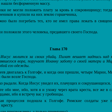
м нашли бесформенную массу.
и не могли положить плату за кровь в сокровищницу; тогда
реников и купили на них землю горшечника,
о было погребать тех, кто не имел права лежать в свяще
и положили этого человека, предавшего своего Господа.
Глава 170
 Иисус молится за своих убийц. Пилат вешает надпись над 
аявшегося вора, поручает Иоанну заботу о своей матери и М
обой его одежды.
ев двигалась к Голгофе, и когда они пришли, четыре Марии, 
 были возле Господа.
 рыдали. Когда Иисус увидел их, плачущих и сокрушающихся, о
 обо мне, ибо, хотя я и ухожу через врата креста, все же в
дцами, ибо я встречу вас у гробницы.
процессия подошла к Голгофе. Римские солдаты уже п
 кресту.
ли пригвождены, а только привязаны).