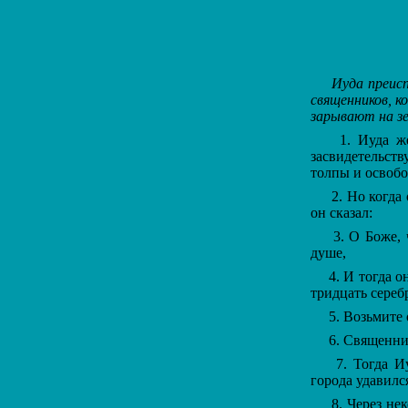
Иуда преисп
священников, к
зарывают на зе
1. Иуда же, 
засвидетельств
толпы и освобо
2. Но когда о
он сказал:
3. О Боже, ч
душе,
4. И тогда он
тридцать серебр
5. Возьмите о
6. Священники
7. Тогда Иуд
города удавилс
8. Через неко