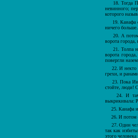
18. Тогда Пи
невинного; пер
которого назы
19. Каиафа с
ничего больше.
20. А потом 
ворота города,
21. Толпа не
ворота города,
повергли назем
22. И некто Б
грехи, и ранам
23. Пока Иису
стойте, люди! 
24. И там, 
выкрикивала: Р
25. Каиафа и 
26. И потом 
27. Один чело
так как избиты
этого человека 