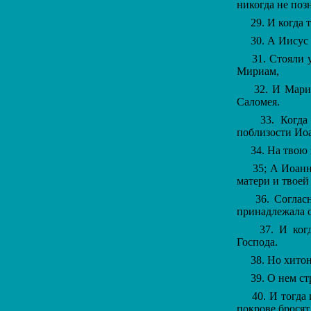
никогда не поз
29. И когда т
30. А Иисус с
31. Стояли у
Мириам,
32. И Мария,
Саломея.
33. Когда И
поблизости Иоа
34. На твою з
35; А Иоанн 
матери и твоей
36. Согласно
принадлежала 
37. И когда
Господа.
38. Но хитон 
39. О нем ст
40. И тогда и
покрове бросят