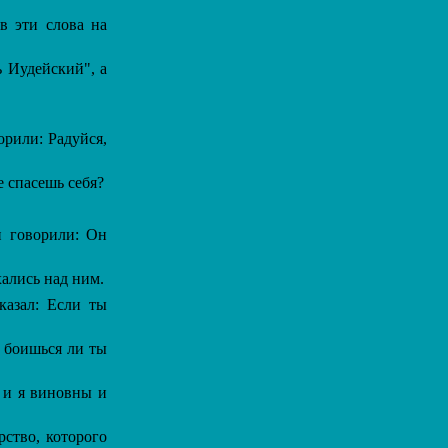
в эти слова на
 Иудейский", а
орили: Радуйся,
е спасешь себя?
и говорили: Он
ались над ним.
азал: Если ты
е боишься ли ты
 и я виновны и
рство, которого