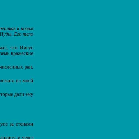
реников к ногам
 Иуды. Его тело
мал, что Иисус
аземь вражеские
счисленных ран,
лежать на моей
оторые дали ему
.
упе за стенами
долину, и через