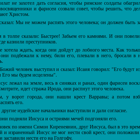
лат не захотел дать согласия, чтобы римские солдаты обагри
восвященники и фарисеи созвали совет, чтобы решить, что де
вают Христом.
казал: Мы не можем распять этого человека; он должен быть з
в толпе сказали: Быстрее! Забьем его камнями. И они повели 
 где казнили преступников.
 хотела ждать, когда они дойдут до лобного места. Как тольк
 они подбежали к нему, били его, плевали в него, бросали в
ь.
ожий человек выступил и сказал: Исаия говорил: "Его будут и
и Его мы будем исцелены".
с лежал на земле, весь в синяках и ранах, один фарисеи воск
Смотрите, идет стража Ирода, они распнут этого человека.
у ворот города, они нашли крест Варравы; а потом взб
аспять его.
другие иудейские начальники выступили и дали согласие.
они подняли Иисуса и остриями мечей подгоняли его.
век по имени Симон Киренеянин, друг Иисуса, был в это врем
й и израненный Иисус не мог нести свой крест, они положили
и заставили нести его на Голгофу.