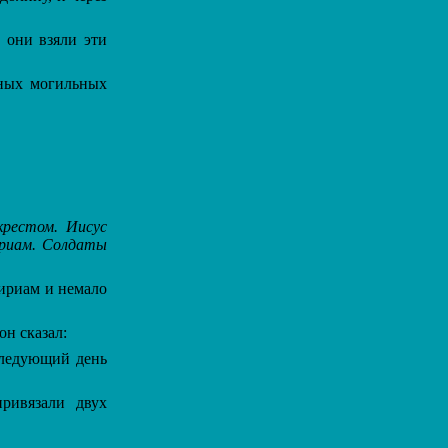
 они взяли эти
нных могильных
крестом. Иисус
ириам. Солдаты
Мириам и немало
н сказал:
 следующий день
ривязали двух