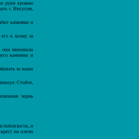
ли руки кровью
лать с Иисусом,
абит камнями и
его к холму за
о они миновали
 него камнями и
збивать за наши
ликнул: Стойте,
ешенная чернь
я поблизости, и
 крест на плечи