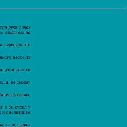
ет руки в знак
ты гонят его на
и переняли это
енного нести их
и изгонят его в
ы и, по своему
йничьей банды,
.
т, и он купил у
к и с волнением
да, и он вышел