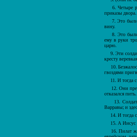
6. Четыре ри
приказы двора.
7. Это были 
вину.
8. Это были 
ему в руки тро
царю.
9. Эти солдат
кресту веревка
10. Безжалост
гвоздями пригво
11. И тогда с
12. Они пред
отказался пить.
13. Солдаты
Варравы; и зде
14. И тогда с
15. А Иисус с
16. Пилат же 
еврейском, лат