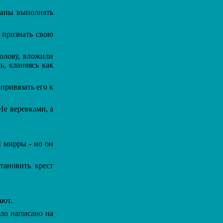
ваны выполнять
 признать свою
олову, вложили
ь, кланяясь как
привязать его к
Не веревками, а
 мирры - но он
ановить крест
ают.
ыло написано на