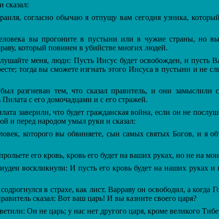
и сказал:
иля, согласно обычаю я отпущу вам сегодня узника, который
ловека вы прогоните в пустыни или в чужие страны, но вы
раву, который повинен в убийстве многих людей.
ушайте меня, люди: Пусть Иисус будет освобожден, и пусть В
ресте; тогда вы сможете изгнать этого Иисуса в пустыни и не с
л разгневан тем, что сказал правитель, и они замыслили 
ь Пилата с его домочадцами и с его стражей.
ата заверили, что будет гражданская война, если он не послуш
дой и перед народом умыл руки и сказал:
овек, которого вы обвиняете, сын самых святых Богов, и я об
рольете его кровь, кровь его будет на ваших руках, но не на мои
удеи воскликнули: И пусть его кровь будет на наших руках и
одрогнулся в страхе, как лист. Варраву он освободил, а когда Г
правитель сказал: Вот ваш царь! И вы казните своего царя?
етили: Он не царь; у нас нет другого царя, кроме великого Тибе