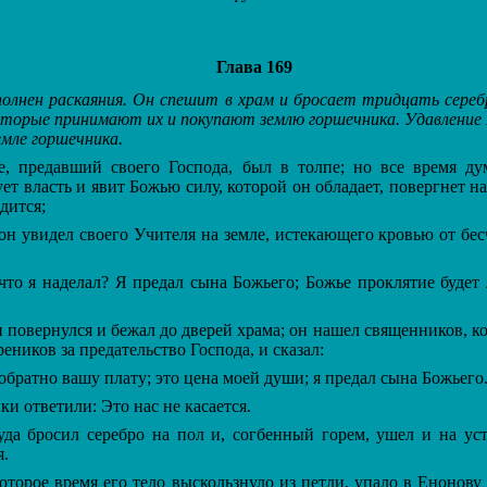
Глава 169
олнен раскаяния. Он спешит в храм и бросает тридцать сереб
оторые принимают их и покупают землю горшечника. Удавление
мле горшечника.
предавший своего Господа, был в толпе; но все время ду
ует власть и явит Божью силу, которой он обладает, повергнет н
дится;
н увидел своего Учителя на земле, истекающего кровью от бе
то я наделал? Я предал сына Божьего; Божье проклятие будет 
 повернулся и бежал до дверей храма; он нашел священников, к
еников за предательство Господа, и сказал:
братно вашу плату; это цена моей души; я предал сына Божьего
 ответили: Это нас не касается.
а бросил серебро на пол и, согбенный горем, ушел и на уст
я.
торое время его тело выскользнуло из петли, упало в Енонову 