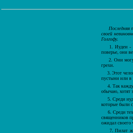
Последняя 
своей невиновн
Голгофу.
1. Иудеи - с
поверье, они ве
2. Они могут 
грехи.
3. Этот челов
пустыни или в 
4. Так кажду
обычаю, хотят з
5. Среди иуд
которые были с
6. Среди тех,
священников пр
ожидал своего 
7. Пилат же 