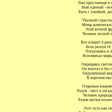
Лиц пристанище в пор
Знак единый - вех
Быть с улыбкой, даже
"Пылкий страстною
Мощь комических б
Этой вечной фра
Человек лесной пр
Всё плывёт в реке к
Боль разлук её -
Погружаясь в ли
Вспоминал миры п
Окрещаясь светом 
Он впитал и без по
Окружённый миром
В королевство 
Очарован взором с
Разум - чист и ум как
Человек природы 
Разум шутки полон в
Этот путь как све