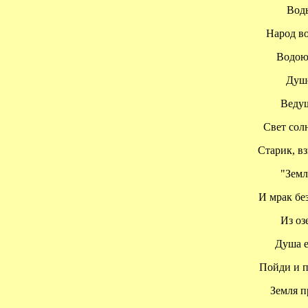
Воды 
Народ во 
Водою т
Душой
Ведущи
Свет солн
Старик, взг
"Земля
И мрак безж
Из озе
Душа её
Пойди и пр
Земля пр