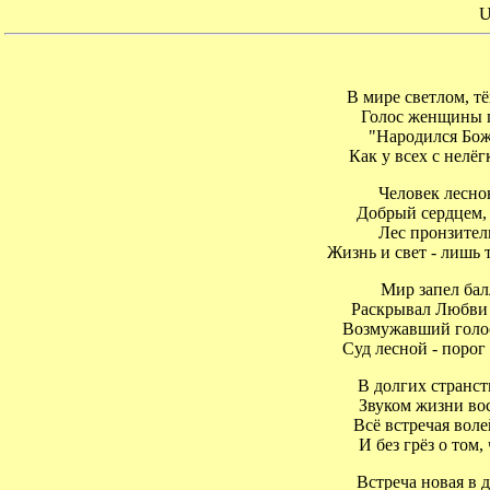
U
В мире светлом, тё
Голос женщины по
"Народился Божье
Как у всех с нелёгк
Человек лесною
Добрый сердцем, л
Лес пронзитель
Жизнь и свет - лишь т
Мир запел балл
Раскрывал Любви ка
Возмужавший голос в
Суд лесной - порог д
В долгих странств
Звуком жизни вост
Всё встречая волей 
И без грёз о том, 
Встреча новая в до