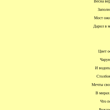
Весна верн
Заполнен
Мост ожил
Дарил в ме
Цвет ос
Чарующ
И водопад
Столбом 
Мечты свои
В мирах 
Что по
Рождаяс