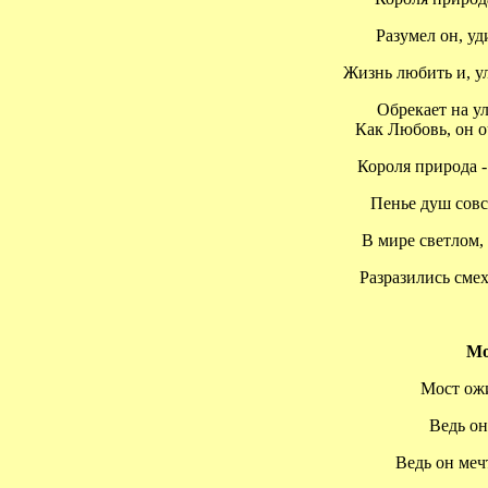
Разумел он, уди
Жизнь любить и, ул
Обрекает на улы
Как Любовь, он оче
Короля природа - 
Пенье душ совсем
В мире светлом, 
Разразились смех
Мо
Мост ожид
Ведь он 
Ведь он мечта