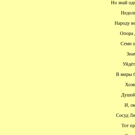
Но знай одн
Недолго 
Народу вер
Опора дл
Семи цв
Знаме
Уйдёт 
В миры бе
Хозяи
Душой 
И, окр
Сосуд Люб
Тот при