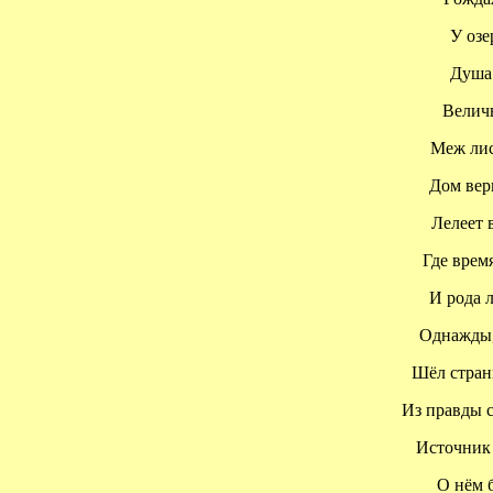
У озер
Душа в
Величье
Меж листь
Дом веры
Лелеет в
Где время
И рода ли
Однажды, 
Шёл странни
Из правды са
Источник в
О нём б