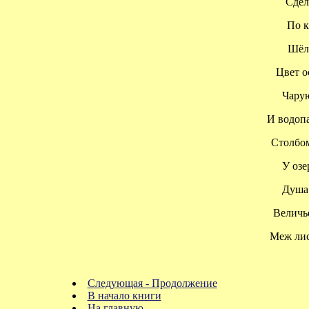
Сделал
По ка
Шёл в
Цвет ос
Чарую
И водопад
Столбом 
У озер
Душа в
Величье
Меж листь
Следующая - Продолжение
В начало книги
На главную