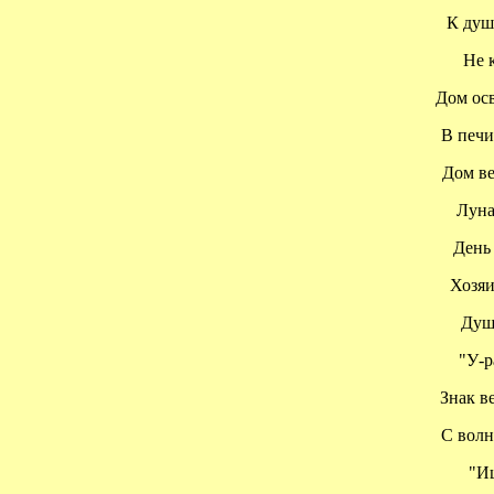
К душе 
Не ка
Дом осв
В печи 
Дом вер
Луна 
День з
Хозяин
Душа
"У-ра
Знак ве
С волне
"Ищу