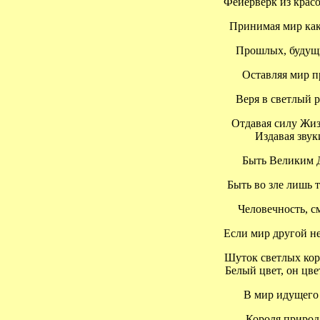
Фейерверк из красок
Принимая мир как ш
Прошлых, будущих
Оставляя мир пр
Веря в светлый ра
Отдавая силу Жизн
Издавая звуки 
Быть Великим До
Быть во зле лишь т
Человечность, см
Если мир другой не 
Шуток светлых коро
Белый цвет, он цвет
В мир идущего п
Короля природа