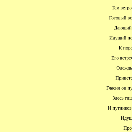
Тем ветром
Готовый вст
Дающий вс
Идущий по 
К поро
Его встреч
Одежды 
Приветст
Гласил он пут
Здесь тиши
И путников п
Идущий
Прошё