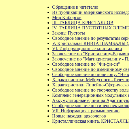
Обращение к читателю
Из публикации американского исслед
Мир Киборгов
III. ТАБЛИЦА КРИСТАЛЛОВ
IV. ТАБЛИЦА ПУСТОТНЫХ ЭЛЕМ
Законы Пустоты
Свободное мнение по результатам сер
V. Кристальная КНИГА ШАМБАЛЫ (А
VI. Информационные кристаллики
Заключение по "Кристаллину-Взрывн
Заключение по "Магикристаллину - Пло
Свободное мнение по "Фи-фи-си"
Свободное мнение по именинному све
Свободное мнение по полигону: "Не 
Характеристики Мебиусного -Точечно
Характеристики Линейно-Сферическог
Свободное мнение по творчеству вол
Комплекс генерационных модульных 
Аккумуляторные единицы Адаптирую
Свободное мнение по гиперспектакл
VII. Информация к размышлению
Новые находки археологов
Кристаллическая книга. КРИСТАЛЛ