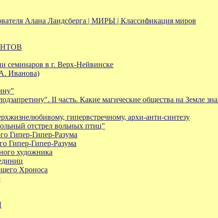
ователя Алана Ландсберга | МИРЫ | Классификация миров
ЕНТОВ
ии семинаров в г. Верх-Нейвинске
. Иванова)
ину"
дзапретину". II часть. Какие магические общества на Земле зна
рхжизнелюбивому, гипервстречному, архи-анти-синтезу
вольный отстрел вольных птиц"
го Гипер-Гипер-Разума
о Гипер-Гипер-Разума
ьного художника
единиц
щего Хроноса
ю
Ы