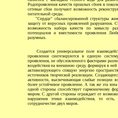
Родопроявления качеств прошлых сбоев в покол
сетевые сбои получают возможность реконстру
питательной среды.
"Сердце" сбалансированной структуры живо
защиту от вирусных проявлений разрушения. С
возможность набора качеств по замыслу раз
потенциалов и вместимости проявления Люб
разумных.
Создается универсальное поле взаимодейст
проявления синтезируются в единую систему
проявления, не обусловленного факторами разл
воздействия на внешнюю среду, формируя в ней
активизирующего спящую энергию пространст
источников творческой реализации. Создающеес
активности, высвечивающая слабые позиции в
более устойчивое проявление. А так же эта зона
одной стороны способствует гармоничному фо
миром. С другой стороны ограждает от возможн
нарушения этики взаимодействия, то есть,
сотрудничестве двух миров.