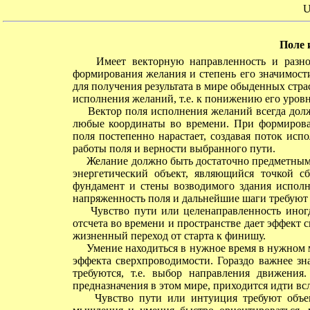
U
Поле 
Имеет векторную направленность и разноур
формирования желания и степень его значимост
для получения результата в мире обыденных ст
исполнения желаний, т.е. к понижению его уровн
Вектор поля исполнения желаний всегда долже
любые координаты во времени. При формирова
поля постепенно нарастает, создавая поток исп
работы поля и верности выбранного пути.
Желание должно быть достаточно предметным,
энергетический объект, являющийся точкой с
фундамент и стены возводимого здания исполне
напряженность поля и дальнейшие шаги требуют
Чувство пути или целенаправленность иногд
отсчета во времени и пространстве дает эффект 
жизненный переход от старта к финишу.
Умение находиться в нужное время в нужном м
эффекта сверхпроводимости. Гораздо важнее зна
требуются, т.е. выбор направления движения.
предназначения в этом мире, приходится идти вс
Чувство пути или интуиция требуют объемн