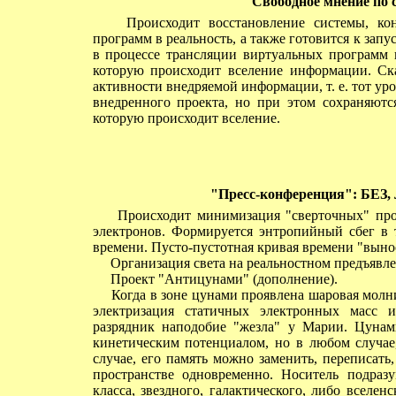
Свободное мнение по 
Происходит восстановление системы, конт
программ в реальность, а также готовится к запу
в процессе трансляции виртуальных программ в
которую происходит вселение информации. Ск
активности внедряемой информации, т. е. тот ур
внедренного проекта, но при этом сохраняютс
которую происходит вселение.
"Пресс-конференция": БЕЗ, 
Происходит минимизация "сверточных" проце
электронов. Формируется энтропийный сбег в 
времени. Пусто-пустотная кривая времени "выно
Организация света на реальностном предъявл
Проект "Антицунами" (дополнение).
Когда в зоне цунами проявлена шаровая молни
электризация статичных электронных масс 
разрядник наподобие "жезла" у Марии. Цунам
кинетическим потенциалом, но в любом случае,
случае, его память можно заменить, переписать
пространстве одновременно. Носитель подразу
класса, звездного, галактического, либо вселе