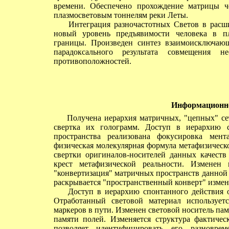
времени. Обеспечено прохождение матрицы ч
плазмосветовым тоннелям реки Леты.
Интеграция разночастотных Светов в расшир
новый уровень предъявимости человека в пл
границы. Произведен синтез взаимоисключающ
парадоксального результата совмещения н
противоположностей.
Информационно
Получена иерархия матричных, "цепных" сет
свертка их голограмм. Доступ в иерархию 
пространства реализована фокусировка мен
физическая молекулярная формула метафизическ
свертки оригиналов-носителей данных качеств
крест метафизической реальности. Изменен 
"конвертизация" матричных пространств данной 
раскрывается "пространственный конверт" измен
Доступ в иерархию спонтанного действия отк
Отработанный световой материал использует
маркеров в пути. Изменен световой носитель па
памяти полей. Изменяется структура фактичес
позволяет идентифицировать его разноврем