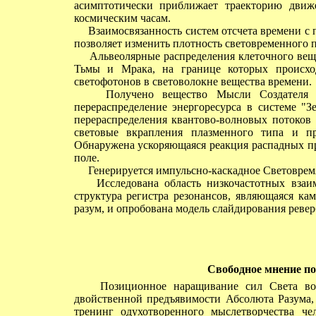
асимптотически приближает траекторию движ
космическим часам.
Взаимосвязанность систем отсчета времени с 
позволяет изменить плотность световременного п
Альвеолярные распределения клеточного веще
Тьмы и Мрака, на границе которых происхо
светофотонов в световолокне вещества времени.
Получено вещество Мысли Создателя на 
перераспределение энергоресурса в системе "З
перераспределения квантово-волновых потоков 
световые вкрапления плазменного типа и пр
Обнаружена ускоряющаяся реакция распадных п
поле.
Генерируется импульсно-каскадное Световремя 
Исследована область низкочастотных взаим
структура регистра резонансов, являющаяся ка
разум, и опробована модель слайдирования ревер
Свободное мнение по 
Позиционное наращивание сил Света во Т
двойственной предъявимости Абсолюта Разума, 
тренинг одухотворенного мыслетворчества че