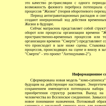
это качество ре-трансляции с одного период
возможность фазового переброса потенциала 
процессов "Жизни" (теория оборотневого переход
Период антигравитационных распадов и синте
создают инерционный ход действия временны
Жизни в будущее.
Сейчас матрасник представляет собой структу
оборот или процессы организации времени "Ж
пространственно-временных процессов или т
организации времени "Смерти") представляют с
что происходит в зале ниже сцены. Стыковка
процессов, происходящих на сцене и внизу в з
"Смерти" - это проект "Антицунами-2").
Информационное со
Сформирована новая модель "хомо-сапиенса"
будущим на действующее настоящее. Энергетиче
сохранением имеющегося потенциала набора
приобретения структур развития. Выход на
человечества во Вселенское соединение. Замысел
новое понимание назначения. Потоковый образ
сапиенса с закладкой генного кода для разви