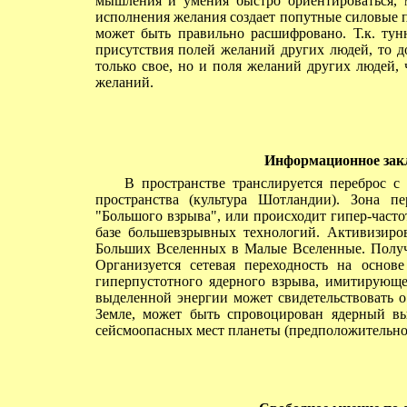
мышления и умения быстро ориентироваться, 
исполнения желания создает попутные силовые п
может быть правильно расшифровано. Т.к. тунн
присутствия полей желаний других людей, то д
только свое, но и поля желаний других людей,
желаний.
Информационное зак
В пространстве транслируется переброс с з
пространства (культура Шотландии). Зона пе
"Большого взрыва", или происходит гипер-част
базе большевзрывных технологий. Активизиров
Больших Вселенных в Малые Вселенные. Получ
Организуется сетевая переходность на основ
гиперпустотного ядерного взрыва, имитирующ
выделенной энергии может свидетельствовать о
Земле, может быть спровоцирован ядерный вы
сейсмоопасных мест планеты (предположительно 