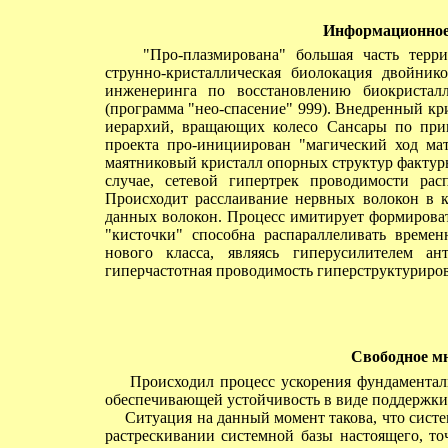
Информационное
"Про-плазмирована" большая часть террито
струнно-кристаллическая биолокация двойник
инженеринга по восстановлению биокристал
(программа "нео-спасение" 999). Внедренный к
иерархий, вращающих колесо Сансары по при
проекта про-инициирован "магический ход мат
маятниковый кристалл опорных структур фактуры
случае, сетевой гипертрек проводимости ра
Происходит расслаивание нервных волокон в к
данных волокон. Процесс имитирует формировате
"кисточки" способна распараллеливать време
нового класса, являясь гиперусилителем ан
гиперчастотная проводимость гиперструктуриро
Свободное мн
Происходил процесс ускорения фундаменталь
обеспечивающей устойчивость в виде поддержки 
Ситуация на данный момент такова, что систе
растрескивании системной базы настоящего, то