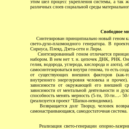
этим шел процесс укрепления системы, а так 
различных слоев социальной среды материальног
Свободное мн
Синтезирован принципиально новый геном клет
свето-духо-плазмоидного генератора. В проек
Сириуса, Плеяд, Дзета-сети и Лиры.
Синтезированный геном отличается принцип
набором. В нем нет т. н. цепочек ДНК, РНК. О
гелия, водорода, углерода, кислорода и азота),
самосинтезироваться внутри генома, то есть со
от существующих внешних факторов (как-то
внутреннего энергоуровня человека и прочее).
зависимости от окружающей его внешней ср
зависимости от ментальной деятельности и дух
способность менять мерность (5-ти, 10-ти…- 5
(реализуется проект "Шапки-невидимки).
Возвращается долг Творцу, человек возвращ
самонастраивающаяся, самодостаточная система.
Реализация свето-генерации опорно-лазерн