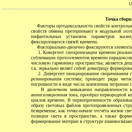
U
Точка сборк
Факторы ортодоксальности свойств контрольн
свойств обмена претерпевают в модульной поэ
инфантильных установок параметров жизн
фиксирующихся связей времени.
Факториально-двоично фиксируются элементы 
1. Ковергент синхронизации времени реально
сублимации протоэлементов времени парадоксов
числовую гармонику пространства; является д
т.к. зеркально являет собой доматрицу формиров
2. Дивергент инициирования сворачивания си
резонирования системы; приводит ряды мета
погрешности в виде числа заземления энтропии 
В двоичном замыкании направленности коо
аннигиляционная зона, прообраз первородной к
циклов времени. В первопричинности образова
образу световых файлов протопроявленных стру
безвременье, как точке-начале отсчёта жизни с
позиции света в пространстве, а также форм
формирование материи в структуре взаимосвязан