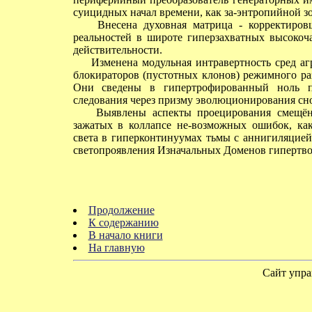
суицидных начал времени, как за-энтропийной з
Внесена духовная матрица - корректировщи
реальностей в широте гиперзахватных высокоч
действительности.
Изменена модульная интравертность сред агре
блокираторов (пустотных клонов) режимного ра
Они сведены в гипертрофированный ноль пр
следования через призму эволюционирования сн
Выявлены аспекты проецирования смещённы
зажатых в коллапсе не-возможных ошибок, ка
света в гиперконтинуумах тьмы с аннигиляцие
светопроявления Изначальных Доменов гипертвор
Продолжение
К содержанию
В начало книги
На главную
Сайт упра