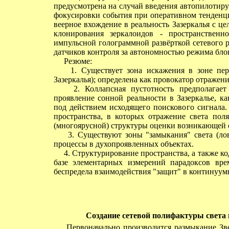
предусмотрена на случай введения автопилотир
фокусировки события при оперативном тенденц
веерное вхождение в реальность Зазеркалья с ц
клонирования зеркалоидов - пространственн
импульсной голограммной развёрткой сетевого 
датчиков контроля за автономностью режима бл
Резюме:
1. Существует зона искажения в зоне перех
Зазеркалья); определена как провокатор отражен
2. Коллапсная пустотность предполагает н
проявление сонной реальности в Зазеркалье, к
под действием исходящего поискового сигнала
пространства, в которых отражение света пол
(многоярусной) структуры оценки возникающей 
3. Существуют зоны "замыкания" света (ло
процессы в духопроявленных объектах.
4. Структурирование пространства, а также к
базе элементарных измерений парадоксов вр
беспредела взаимодействия "защит" в континуум
Создание сетевой полифактуры света 
Первоначально производится размыкание Звез