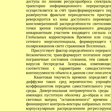
доступа по линиям ресурсоразброса спектрал
траектории информационного перераспреде
осуществляется за счёт трансформирующего пер
развёрнутом фрактале периодичности простра
реверсируется из зоны доступного перемеще
конгломеративной распределённости светосимв
точки зрения гиперболизированного декоди
инвариантным участием входящего сигнала с
Глобальных корректировок Времени или созд
сетевого энергопотенциала, формирующего 
поляризованном свете стражников Вселенных.
Присутствует фактор определённого перераспр
бесконечности; трансформирует поэтапное пере
пограничные состояния сознания, тем самым
вирусов беспределья Зазеркалья, изменяющ
соответствии с параметрами самодостаточн
континуумности объекта в данном слое описател
Квантовая текучесть времени определяет ф
диффузии таких сред вероятностно упрощён
коэффициентом передачи самостоятельного уча
среды. Дивергональная интравертность среды 
имеющих пустотную оболочку до-образа и пост
световых матриц "остановленного" времени 
финишируют контроль-векторы набранных потенц
корпускулярным распределением регрессирую