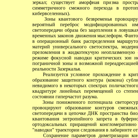
зеркал; существует аморфная призма прост
симметричного смежного перехода в протоп
кибервселенных).
Зоны квантового безвременья провоцируют
вероятный переброс модифицированных имп
светопередачи образа без зацепления в ловушк
временных законов движения мыслеформ. Фантом
в операционный банк распределения маршруто
материй универсального светоспектра, модер
преломления в жидкотекучую неоплазменную с
режиме фокусной наводки критических зон не
пограничной зоны и возможной переадресацией
реальности Зазеркалья.
Реализуется условное прохождение в критич
образование защитного контура (кокона) субл
невидимого в некоторых спектрах поличастного 
квадритуре линейных перемещений со степен
состоянии гиперчастот разума.
Зоны пониженного потенциала светоресурсн
провоцируют образование контуров смежных
светопередачи в цепочке ДНК пространства био
квантования энтропийного запрета в буферн
ортодоксальных приращений конгломеративно
"наводки" траектории следования в лабиринте о
Сохранение параметров диметризации конту