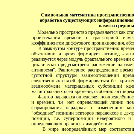
Символьная математика пространственно-
обработка существующих информационных 
памяти средовы
Модельно пространство предъявляется как ста
проистекания времени с траекторией изме
коэффициентом диффузного проникновения, абсо
В замкнутом контуре пространственно-времен
объективно, а время формирует антипод - ан
реализуется через модуль фрактального времени 
циклически предусмотрено растяжение парамет
антивремя". Равномерное распределение времен
густотной структуры взаимоотношений врем
следственных связей формироваться без критич
взаимообмена материальных субстанций кач
магистральных осей времени, особенно антиврем
Фактор парадокса определяет неопределённост
и времени, т.е. нет определяющей линии пов
формирования парадокса с изменением конф
"обходные" позиции векторов парадоксов в де-
позиции, т.е. суперпозиции невероятного и
определяющих правил взаимодействия.
В мире неопределённых мер соответствия 