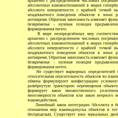
архаично с распределением числовых погрешно
абсолютных взаимоотношений в мирах гипербол
абсолюта невероятности с крайней точкой в
неадекватного поведения объектов в зонах р
антивремя. Обратная зависимость изменяет функ
безвременье - нулевая позиция предъявле
формирования ничто.
В мире неопределённых мер соответствия 
архаично с распределением числовых погрешно
абсолютных взаимоотношений в мирах гипербол
абсолюта невероятности с крайней точкой в
неадекватного поведения объектов в зонах р
антивремя. Обратная зависимость изменяет функ
безвременье - нулевая позиция предъявле
формирования ничто.
Не существует маркерных определителей пр
относительная описательность объектов во вза
обмена формулируют конфигурацию условного
развёрнутую траекторию перемещения объект
формирует закон множественного уплотнен
многомерности объектов или закон веерного в
взаимодействия.
Линейный закон интеграции Абсолюта в бес
отношения мер взаимодопуска объектов в тот
беспределья). Существует зона зеркальных дво