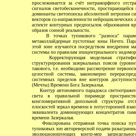
прослеживается за счёт интраморфного отстр
сигналов светобесконечности, простирающейся
доминанты светопоиска абсолютной энтропии с
векторов со-направленности нейроциклических 
аспекте контурных предпосылок образования в
образов сонной реальности.
В точках тупикового "разноса" парамет
метаколлайдерные пустотные зоны Ничто. Пара
этой зоне изучаются посредством внедрения м
системы по правилам эпицентриального эндоморф
Корректирующая модельная стратификац
структурирования зазеркальных поясов (уровне
такового, т.е. необходимо рассмотрение первоо
целостной системы, закономерно перераспре
системных пределов вне контуров доступнос
(Мечты) Времени Бога Зазеркалья.
Контур автономного парадокса светоотражен
света в правильной пирамиде пространств
конгломеративной дипольной структуры отс
плоскостей зеркал времени в потусторонней вза
эквивалента доминирующих концентратов памя
времени Зазеркалья.
Фиксирована отправная точка поиска путе
тупиковых зон автореверсной подачи разыгранн
эволюционирующих контр-мер запредельно