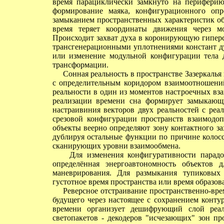
время парациклически замкнуто на периферию
формирование маяка, конфигурационного опр
замыканием пространственных характеристик об
время теряет координаты движения через м
Происходит захват духа в коронирующую гипер
трансгенерационными уплотнениями констант ду
или изменение модульной конфигурации тела 
трансформации.
Сонная реальность в пространстве Зазеркалья
с определительным коридором взаимоотношени
реальности в один из моментов настроечных вз
реализации времени сна формирует замыкающи
настраивиния векторов двух реальностей с ре
срезовой конфигурации пространств взаимодоп
объекты веерно определяют зону контактного з
дублируя остальные функции по причине колосс
сканирующих уровни взаимообмена.
Для изменения конфигуративности парадокс
определённая энергоавтономность объектов 
маневрирования. Для размыкания тупиковых 
густотное время пространства или время образов
Реверсное отстраивание пространственно-вре
будущего через настоящее с сохранением конту
времени организует дешифрующий слой реал
светопакетов - декодеров "исчезающих" зон пр