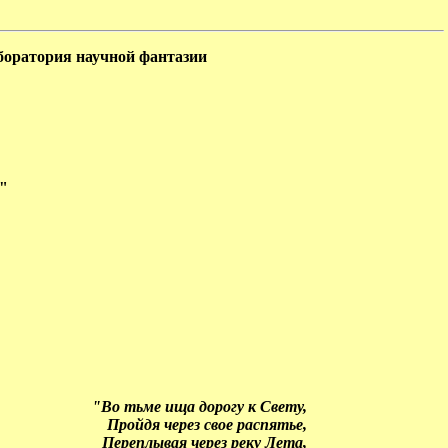
боратория научной фантазии
"
"Во тьме ища дорогу к Свету,
Пройдя через свое распятье,
Переплывая через реку Лета,