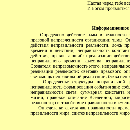
Настал черед тебе все
И Богом проявляться 
Информационное 
Определено действие тьмы в реальности яв
правовой направленности организации тьмы. Оп
действия неправильности реальности, ложь пр
времени в действии, неправильность констан
действия, правовая ошибка реализации действи
неправильного времени, качества неправильн
Создателя, неправомочность этого, неправильно
реализации реальности; светоявь правового оп
светомощь неправильной реализации; буква непра
Определены: структуры неправильной реал
неправильность формирования события яви; соб
неправильности света; суммарная константа 
жизни; правовое описание Вселенной; миросв
реальности; светодействие правильности времени
Определена: святая явь правильности времени
правильности мира; синтез неправильности миро