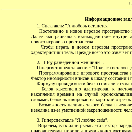
U
Информационное заклю
1. Спектакль: "А любовь останется"
Постепенно в новое игровое пространство в
Далее выстраивалось взаимодействие внутри 
нового игрового пространства.
Чтобы играть в новом игровом пространств
характеристики тела. Прежде всего это означает
2. "Шоу разведенной женщины".
Гиперсветопредставление: "Полчаса осталось д
Программирование игрового пространства на
Фактор иномерности вписан в шкалу состояний п
Формулу проводимости белка списали с гумано
Белок качественно адаптирован к настоящ
накопления времени на случай хронокатакли
словами, белок активирован на короткий отрезок
Возможность наличия такого белка в человече
невелика из-за умственной закрепощенности чел
3. Гиперспектакль "Я люблю себя".
Впрочем, есть один рычаг, это фактор парадо
прародителями, цивилизациями - конструкторами