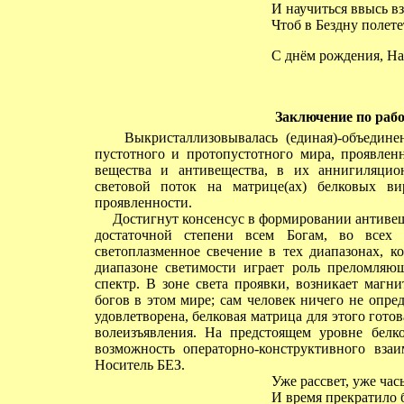
И научиться ввысь вз
Чтоб в Бездну полете
С днём рождения, На
Заключение по работ
Выкристаллизовывалась (единая)-объединен
пустотного и протопустотного мира, проявлен
вещества и антивещества, в их аннигиляцио
световой поток на матрице(ах) белковых ви
проявленности.
Достигнут консенсус в формировании антивеще
достаточной степени всем Богам, во всех 
светоплазменное свечение в тех диапазонах, к
диапазоне светимости играет роль преломляюще
спектр. В зоне света проявки, возникает магн
богов в этом мире; сам человек ничего не опред
удовлетворена, белковая матрица для этого гото
волеизъявления. На предстоящем уровне белко
возможность операторно-конструктивного взаи
Носитель БЕЗ.
Уже рассвет, уже час
И время прекратило б