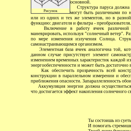
основной.
Структура паруса должна б
Рисунок
могут быть различными по н
или из одних и тех же элементов, но в разной
функцию: двигателя и фильтра - преобразователя.
Включение в работу ячеек различной пл
маневрировать, используя "солнечный ветер". Р
по мере изменения излучения Солнца. Стру
самонастраивающимся организмом.
Элементная база ячеек аналогична той, кото
данном случае присутствует элемент самонастр
изменением временных характеристик каждой из 
энергообеспеченности и может быть достаточно 
Как обеспечить прозрачность всей констр
конструкции в параллельном измерении и обес
приближения опасности. Запараллеленность обо
Аккумуляция энергии должна осуществиться н
что достигается эффект накопления солнечного с
Ты состоишь из сует
И помогать стремишьс
Твоей души бумажны