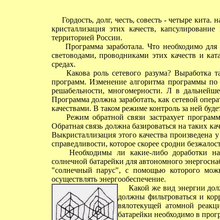
Гордость, долг, честь, совесть - четыре кита. 
кристаллизация этих качеств, капсулирование
территорией России.
Программа заработала. Что необходимо для е
световодами, проводниками этих качеств и кат
средах.
Какова роль сетевого разума? Выработка та
программ. Изменение алгоритма программы по 
решабельности, многомерности. Л в дальнейше
Программа должна заработать, как сетевой опер
качествами. В таком режиме контроль за ней буд
Режим обратной связи застрахует программ
Обратная связь должна базироваться на таких ка
Выкристаллизация этого качества произведена у Б
справедливости, которое скорее сродни безжалос
Необходимы ли какие-либо доработки на д
солнечной батарейки для автономного энергосна
"солнечный парус", с помощью которого можн
осуществлять энергообеспечение.
Какой же вид энергии долж
должны фильтроваться и кор
вялотекущей атомной реакц
батарейки необходимо в прог