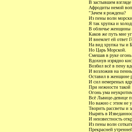
В застывшем взгляде
Афродиты немой воп
"Зачем я рождена?
Из пены волн морских
Я так хрупка и холод
В обличье женщины о
Каков же путь мне уг
И внемлет ей ответ Г
На вид хрупка ты и Б
Но Царь Морской.
Смешав в руке огонь 
Вдохнув изрядно кис
Возбил всё в пену вд
И возложив на пенны
Оставил в женщине р
И сил немереных ядр
При нежности такой 
Огонь ума неукротим
Всё Львице-девице по
Но важно с этим не у
Творить рассветы и з
Нырять в Изведаннос
И неизвестность откр
Из пены волн соткат
Прекрасней утренней