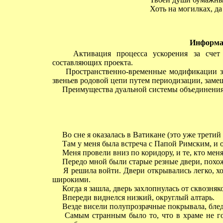
Хоть на могилках, да 
Информа
Активация процесса ускорения за счет у
составляющих проекта.
Пространственно-временные модификации зап
звеньев родовой цепи путем периодизации, заме
Преимущества дуальной системы объединения
Во сне я оказалась в Ватикане (это уже третий с
Там у меня была встреча с Папой Римским, и о
Меня провели вниз по коридору, и те, кто меня 
Передо мной были старые резные двери, похожи
Я решила войти. Двери открывались легко, хо
широкими.
Когда я зашла, дверь захлопнулась от сквозняк
Впереди виднелся низкий, округлый алтарь.
Везде висели полупрозрачные покрывала, бледн
Самым странным было то, что в храме не гор