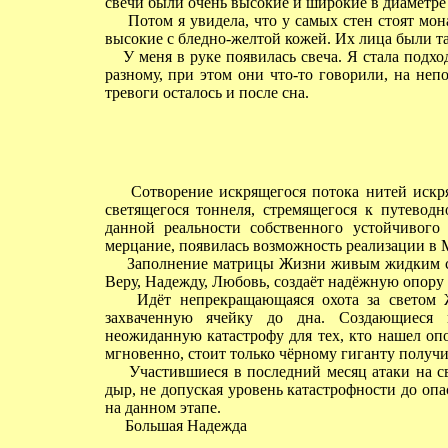
свечи были очень высокие и широкие в диаметре 
Потом я увидела, что у самых стен стоят мон
высокие с бледно-желтой кожей. Их лица были так
У меня в руке появилась свеча. Я стала подхо
разному, при этом они что-то говорили, на неп
тревоги осталось и после сна.
Сотворение искрящегося потока нитей искрящ
светящегося тоннеля, стремящегося к путевод
данной реальности собственного устойчивого
мерцание, появилась возможность реализации в 
Заполнение матрицы Жизни живым жидким свет
Веру, Надежду, Любовь, создаёт надёжную опору в
Идёт непрекращающаяся охота за светом Ж
захваченную ячейку до дна. Создающиеся
неожиданную катастрофу для тех, кто нашел опо
мгновенно, стоит только чёрному гиганту получи
Участившиеся в последний месяц атаки на с
дыр, не допуская уровень катастрофности до опа
на данном этапе.
Большая Надежда