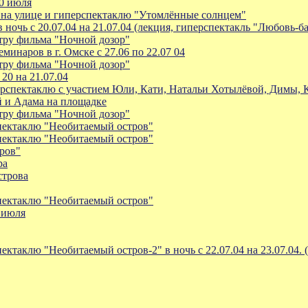
20 июля
на улице и гиперспектаклю "Утомлённые солнцем"
ночь с 20.07.04 на 21.07.04 (лекция, гиперспектакль "Любовь-б
ру фильма "Ночной дозор"
инаров в г. Омске с 27.06 по 22.07 04
ру фильма "Ночной дозор"
20 на 21.07.04
рспектаклю с участием Юли, Кати, Натальи Хотылёвой, Димы, К
й и Адама на площадке
ру фильма "Ночной дозор"
пектаклю "Необитаемый остров"
пектаклю "Необитаемый остров"
ров"
ра
строва
пектаклю "Необитаемый остров"
 июля
таклю "Необитаемый остров-2" в ночь с 22.07.04 на 23.07.04. 