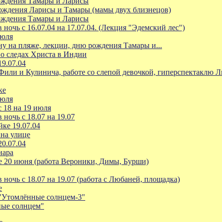
ождения Тамары и Ларисы
ждения Ларисы и Тамары (мамы двух близнецов)
ождения Тамары и Ларисы
ночь с 16.07.04 на 17.07.04. (Лекция "Эдемский лес")
июля
 на пляже, лекции, дню рождения Тамары и...
о следах Христа в Индии
9.07.04
или и Кулинича, работе со слепой девочкой, гиперспектаклю Л
ке
июля
 18 на 19 июля
ночь с 18.07 на 19.07
ке 19.07.04
на улице
0.07.04
нара
 20 июня (работа Вероники, Димы, Бурши)
ночь с 18.07 на 19.07 (работа с Любаней, площадка)
е
"Утомлённые солнцем-3"
ые солнцем"