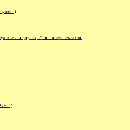
абушка")
улинича и других; 2) по гиперспектаклю
(Омск)