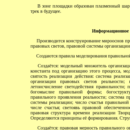
В зоне площадки образован плазменный шар
трек в будущее.
Информационное 
Производится конструирование мирооснов прав
правовых светов, правовой системы организации
Создаются правила моделирования правильной 
Создаётся: модельный множитель организации
константа под организацию этого процесса, мо
святость реализации действия: система реализ
организации правовых светов реальности; 
летоисчисление светодействия правильности; п
богомыслие правильной формы; богострукт
правильного проявления реальности; система п
системы реализации; число счастья правильной
числе счастья; светоявь правовой обеспеченно
правовая структура времени реализации Творц
Определяются принципы её формирования. Структ
Создаётся: правовая мерность правильного ов