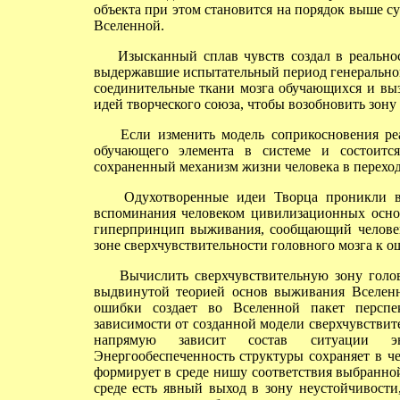
объекта при этом становится на порядок выше с
Вселенной.
Изысканный сплав чувств создал в реальнос
выдержавшие испытательный период генеральной
соединительные ткани мозга обучающихся и выз
идей творческого союза, чтобы возобновить зону
Если изменить модель соприкосновения реал
обучающего элемента в системе и состоитс
сохраненный механизм жизни человека в переход
Одухотворенные идеи Творца проникли в 
вспоминания человеком цивилизационных основ
гиперпринцип выживания, сообщающий человек
зоне сверхчувствительности головного мозга к о
Вычислить сверхчувствительную зону голов
выдвинутой теорией основ выживания Вселенн
ошибки создает во Вселенной пакет персп
зависимости от созданной модели сверхчувстви
напрямую зависит состав ситуации эн
Энергообеспеченность структуры сохраняет в ч
формирует в среде нишу соответствия выбранно
среде есть явный выход в зону неустойчивости