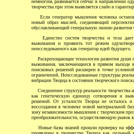
немногим, развивается сейчас в направлении од
творчества при этом выявляется слабо и гаранти
Если генератор мышления человека останов
новый образ мыслей, соединяющий перспект
обуславливающий генеральную линию развития ч
Единство систем творчества и тела дает в
выживания и проявить тот режим одухотворе
неисследованного как генератор идей будущего.
Раскрепощающие технологии развития души по
выживания, заключающиеся в прямом выходе в
поисковых решений расширен в точке условной
ограничений. Неисследованные структуры реаль
вибрации Творца в состоянии творческого поиск
Соединение структур реальности творчества и
как генетическую единицу сотворения и выв
решений. От усталости Творца не осталось и
воссоздания в человеке новой материальной ба
зону независимости мышления с творческим прох
преобразовательности, осуществляющую рывок ко
Новые базы знаний прошли проверку на эффек
проявлены в творчестве Творца как цельный 