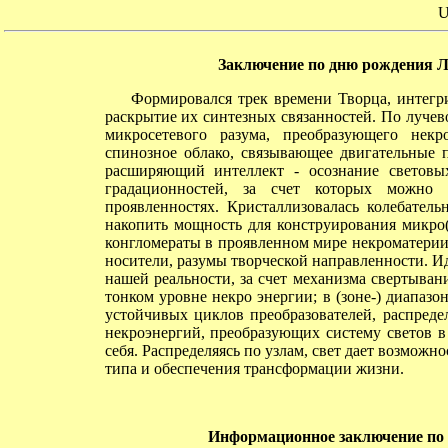
U
Заключение по дню рождения 
Формировался трек времени Творца, интегри
раскрытие их синтезных связанностей. По луче
микросетевого разума, преобразующего некр
спинозное облако, связывающее двигательные п
расширяющий интеллект - осознание светов
градационностей, за счет которых можно
проявленностях. Кристаллизовалась колебател
накопить мощность для конструирования микро(
конгломераты в проявленном мире некроматерии.
носители, разумы творческой направленности. 
нашей реальности, за счет механизма свертыва
тонком уровне некро энергии; в (зоне-) диапа
устойчивых циклов преобразователей, распред
некроэнергий, преобразующих систему светов 
себя. Распределяясь по узлам, свет дает возможн
типа и обеспечения трансформации жизни.
Информационное заключение по р