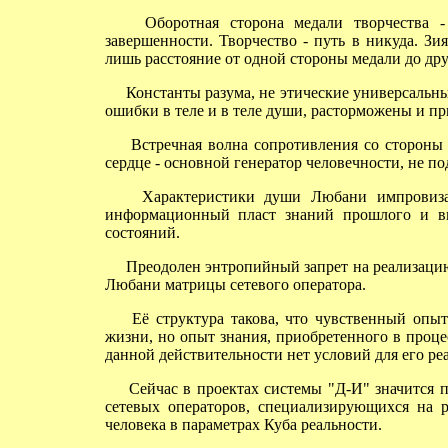
Оборотная сторона медали творчества - з
завершенности. Творчество - путь в никуда. З
лишь расстояние от одной стороны медали до дру
Константы разума, не этические универсальны
ошибки в теле и в теле души, расторможены и пр
Встречная волна сопротивления со стороны те
сердце - основной генератор человечности, не п
Характеристики души Любани импровизаци
информационный пласт знаний прошлого и вн
состояний.
Преодолен энтропийный запрет на реализацию
Любани матрицы сетевого оператора.
Её структура такова, что чувственный опыт
жизни, но опыт знания, приобретенного в проце
данной действительности нет условий для его ре
Сейчас в проектах системы "Д-И" значится пр
сетевых операторов, специализирующихся на 
человека в параметрах Куба реальности.